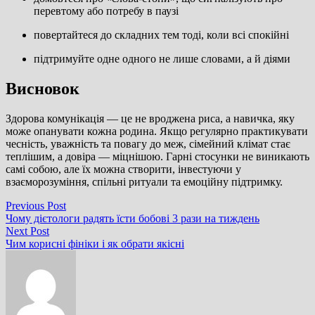
перевтому або потребу в паузі
повертайтеся до складних тем тоді, коли всі спокійні
підтримуйте одне одного не лише словами, а й діями
Висновок
Здорова комунікація — це не вроджена риса, а навичка, яку
може опанувати кожна родина. Якщо регулярно практикувати
чесність, уважність та повагу до меж, сімейний клімат стає
теплішим, а довіра — міцнішою. Гарні стосунки не виникають
самі собою, але їх можна створити, інвестуючи у
взаєморозуміння, спільні ритуали та емоційну підтримку.
Навігація
Previous
Previous Post
post:
Чому дієтологи радять їсти бобові 3 рази на тиждень
записів
Next
Next Post
post:
Чим корисні фініки і як обрати якісні