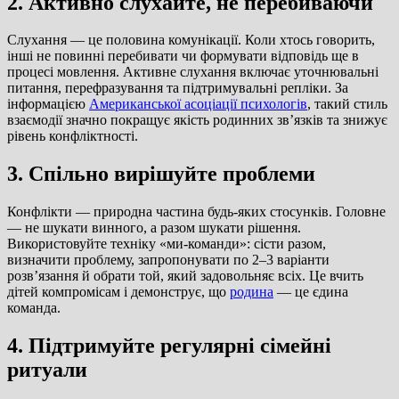
2. Активно слухайте, не перебиваючи
Слухання — це половина комунікації. Коли хтось говорить,
інші не повинні перебивати чи формувати відповідь ще в
процесі мовлення. Активне слухання включає уточнювальні
питання, перефразування та підтримувальні репліки. За
інформацією
Американської асоціації психологів
, такий стиль
взаємодії значно покращує якість родинних зв’язків та знижує
рівень конфліктності.
3. Спільно вирішуйте проблеми
Конфлікти — природна частина будь-яких стосунків. Головне
— не шукати винного, а разом шукати рішення.
Використовуйте техніку «ми-команди»: сісти разом,
визначити проблему, запропонувати по 2–3 варіанти
розв’язання й обрати той, який задовольняє всіх. Це вчить
дітей компромісам і демонструє, що
родина
— це єдина
команда.
4. Підтримуйте регулярні сімейні
ритуали