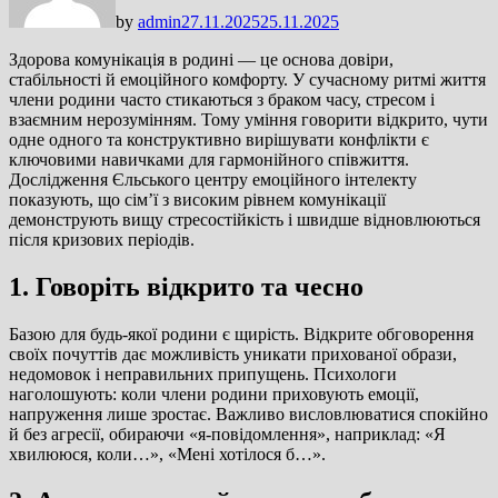
by
admin
27.11.2025
25.11.2025
Здорова комунікація в родині — це основа довіри,
стабільності й емоційного комфорту. У сучасному ритмі життя
члени родини часто стикаються з браком часу, стресом і
взаємним нерозумінням. Тому уміння говорити відкрито, чути
одне одного та конструктивно вирішувати конфлікти є
ключовими навичками для гармонійного співжиття.
Дослідження Єльського центру емоційного інтелекту
показують, що сім’ї з високим рівнем комунікації
демонструють вищу стресостійкість і швидше відновлюються
після кризових періодів.
1. Говоріть відкрито та чесно
Базою для будь-якої родини є щирість. Відкрите обговорення
своїх почуттів дає можливість уникати прихованої образи,
недомовок і неправильних припущень. Психологи
наголошують: коли члени родини приховують емоції,
напруження лише зростає. Важливо висловлюватися спокійно
й без агресії, обираючи «я-повідомлення», наприклад: «Я
хвилююся, коли…», «Мені хотілося б…».