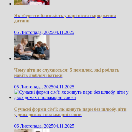
Як зберегти близькість у парі після народження
дитини
05 Листопада, 2025
04.11.2025
Чому діти не слухаються: 5 помилок, які роблять
навіть люблячі батьки
05 Листопада, 2025
04.11.2025
Сучасні форми сім’ї: як живуть пари без шлюбу, діти
у двох домах і поліаморні союзи
06 Листопада, 2025
04.11.2025