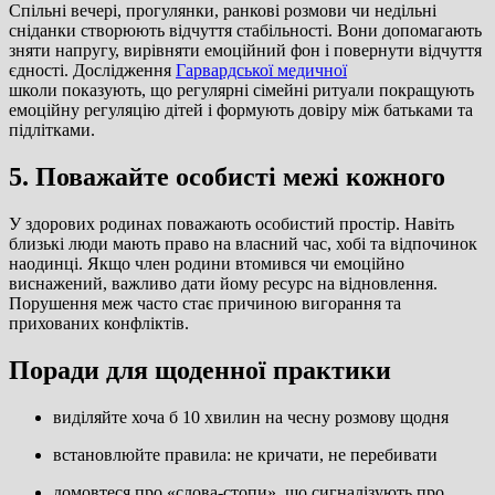
Спільні вечері, прогулянки, ранкові розмови чи недільні
сніданки створюють відчуття стабільності. Вони допомагають
зняти напругу, вирівняти емоційний фон і повернути відчуття
єдності. Дослідження
Гарвардської медичної
школи показують, що регулярні сімейні ритуали покращують
емоційну регуляцію дітей і формують довіру між батьками та
підлітками.
5. Поважайте особисті межі кожного
У здорових родинах поважають особистий простір. Навіть
близькі люди мають право на власний час, хобі та відпочинок
наодинці. Якщо член родини втомився чи емоційно
виснажений, важливо дати йому ресурс на відновлення.
Порушення меж часто стає причиною вигорання та
прихованих конфліктів.
Поради для щоденної практики
виділяйте хоча б 10 хвилин на чесну розмову щодня
встановлюйте правила: не кричати, не перебивати
домовтеся про «слова-стопи», що сигналізують про