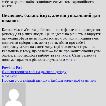
себе за це стає найважливішим елементом гармонійного
життя.
Висновок: баланс існує, але він унікальний для
кожного
Баланс між сім’єю та роботою — не міф, але він виглядає по-
різному для різних людей. Це не ідеальна рівність, а відчуття,
що жодна сфера не залишається забутою. Коли людина вміє
визначати пріоритети, делегувати, дбати про себе і
зосереджуватися на якості часу, тоді з’являється гармонія.
Реальність у тому, що баланс — це не про жонглювання усім
одразу, а про мудрість вибору та гнучкість. Саме у цьому і
полягає справжня рівновага сучасного
життя
.
Навігація
Previous
Previous Post
post:
Як перетворити хобі на джерело доходу
записів
Next
Next Post
post:
Поради з організації затишку: ідеї для маленької квартири