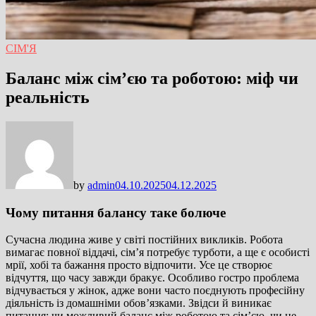
СІМ'Я
Баланс між сім’єю та роботою: міф чи
реальність
by
admin
04.10.2025
04.12.2025
Чому питання балансу таке болюче
Сучасна людина живе у світі постійних викликів. Робота
вимагає повної віддачі, сім’я потребує турботи, а ще є особисті
мрії, хобі та бажання просто відпочити. Усе це створює
відчуття, що часу завжди бракує. Особливо гостро проблема
відчувається у жінок, адже вони часто поєднують професійну
діяльність із домашніми обов’язками. Звідси й виникає
питання: чи можливий баланс між роботою та сім’єю, чи це