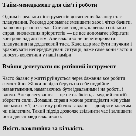
Тайм-менеджмент для сім’ї і роботи
Одним із реальних інструментів досягнення балансу стає
планування. Розклад допомагає зменшити хаос і чітко бачити,
на що витрачається час. Список завдань, календар спільних
справ, визначення пріоритетів — це все допомагає зберігати
контроль над життям. Але важливо не перетворювати
планування на додатковий тиск. Календар має бути гнучким і
враховувати непередбачувані ситуації, адже саме вони часто й
вносять корективи у наші наміри.
Вміння делегувати як рятівний інструмент
Часто баланс у житті руйнується через бажання все робити
самостійно. Жінки нерідко беруть на себе подвійне
навантаження, намагаючись бути ідеальними і на роботі, і
вдома. Але делегування — це не слабкість, а мудрий спосіб
зберегти сили. Домашні справи можна розподіляти між усіма
членами сім’ї, а частину робочих завдань — довіряти колегам
чи підлеглим. Такий підхід дозволяє звільнити час і залишити
його для справді важливого.
Якість важливіша за кількість