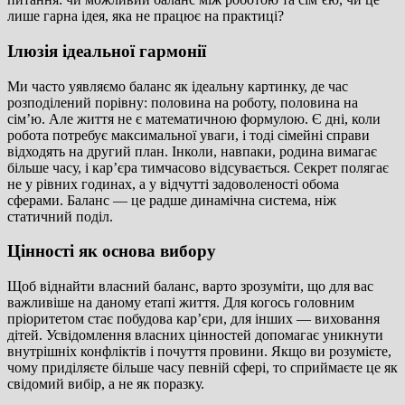
лише гарна ідея, яка не працює на практиці?
Ілюзія ідеальної гармонії
Ми часто уявляємо баланс як ідеальну картинку, де час
розподілений порівну: половина на роботу, половина на
сім’ю. Але життя не є математичною формулою. Є дні, коли
робота потребує максимальної уваги, і тоді сімейні справи
відходять на другий план. Інколи, навпаки, родина вимагає
більше часу, і кар’єра тимчасово відсувається. Секрет полягає
не у рівних годинах, а у відчутті задоволеності обома
сферами. Баланс — це радше динамічна система, ніж
статичний поділ.
Цінності як основа вибору
Щоб віднайти власний баланс, варто зрозуміти, що для вас
важливіше на даному етапі життя. Для когось головним
пріоритетом стає побудова кар’єри, для інших — виховання
дітей. Усвідомлення власних цінностей допомагає уникнути
внутрішніх конфліктів і почуття провини. Якщо ви розумієте,
чому приділяєте більше часу певній сфері, то сприймаєте це як
свідомий вибір, а не як поразку.