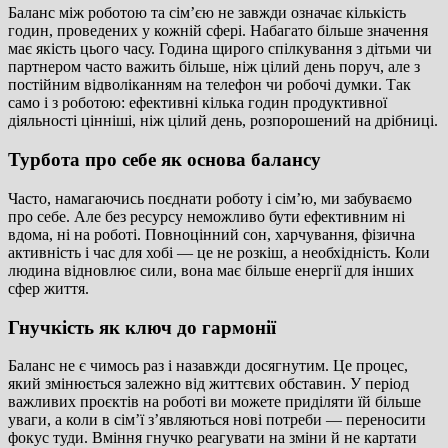
Баланс між роботою та сім’єю не завжди означає кількість
годин, проведених у кожній сфері. Набагато більше значення
має якість цього часу. Година щирого спілкування з дітьми чи
партнером часто важить більше, ніж цілий день поруч, але з
постійним відволіканням на телефон чи робочі думки. Так
само і з роботою: ефективні кілька годин продуктивної
діяльності цінніші, ніж цілий день, розпорошений на дрібниці.
Турбота про себе як основа балансу
Часто, намагаючись поєднати роботу і сім’ю, ми забуваємо
про себе. Але без ресурсу неможливо бути ефективним ні
вдома, ні на роботі. Повноцінний сон, харчування, фізична
активність і час для хобі — це не розкіш, а необхідність. Коли
людина відновлює сили, вона має більше енергії для інших
сфер життя.
Гнучкість як ключ до гармонії
Баланс не є чимось раз і назавжди досягнутим. Це процес,
який змінюється залежно від життєвих обставин. У період
важливих проєктів на роботі ви можете приділяти їй більше
уваги, а коли в сім’ї з’являються нові потреби — переносити
фокус туди. Вміння гнучко реагувати на зміни й не картати