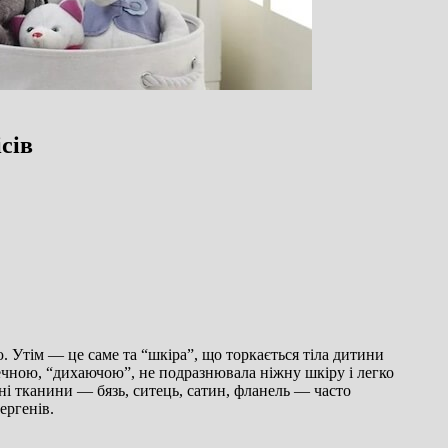
сів
 Утім — це саме та “шкіра”, що торкається тіла дитини
зпечною, “дихаючою”, не подразнювала ніжну шкіру і легко
ьні тканини — бязь, ситець, сатин, фланель — часто
ергенів.