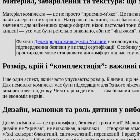
Матеріал, забарвлення та текстура: що
Матеріал комплекта — це не просто “приємно‑м’яко”. Це питан
навіть алергії в них зростає. Натуральні тканини, як‑от бавовна
значення: для найменших краще обирати ніжні пастельні тони б
кишені — усе має бути ретельно виконано, аби не “чіплялося”, 
Фахівці
Держпродспоживслужби України
наголошують, щ
підтвердження безпеки у вигляді сертифікації. Особливу 
простирадло може створювати дискомфорт під час сну м
Розмір, крій і “комплектація”: важливі
І ще один аспект, який часто упускають: розмір. Білизни, що не
Для немовлят комплект має бути підходящим для їхнього ліжечк
використовує подушку. Чим старша дитина — тим більший компл
це економія нервів.
Дизайн, малюнки та роль дитини у вибо
Дитяча кімната — це про комфорт, безпеку і трохи магії. Малюн
дизайн не “кричав”, не відволікав, а навпаки — створював атм
м’які кольори: блакитний, світло‑зелений, персиковий. І враху
актуальність”. Обирайте баланс між улюбленим мотивом і якіст