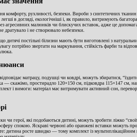
 має значення
ня комфорту, рухливості, безпеки. Вироби з синтетичних тканин
, легші в догляді, екологічніші і, як правило, витримують багато
ез агресивних малюнків чи блискучих вставок, адже це допомага
не дратувало і не створювало небезпеки.
о дитячі постільні білизни мають бути виготовлені з натуральни
увагу потрібно звертати на маркування, стійкість фарби та відпов
алюка.
 нюанси
 відповідає матрацу, подушці чи ковдрі, можуть збиратися, “їзди
а — скажімо, простирадло 120×150 см, підковдра 115×147 см, на
ект і вимоги: матеріал має витримувати активний сон, перевор
рі
ки чи герої, які подобаються дитині, можуть зробити ліжко “сво
осферу спокою. Яскраві червоні або оранжеві вставки можуть про
йте: дитина росте швидко — тому комплект із мультиплікаційним 
ю матеріалу.