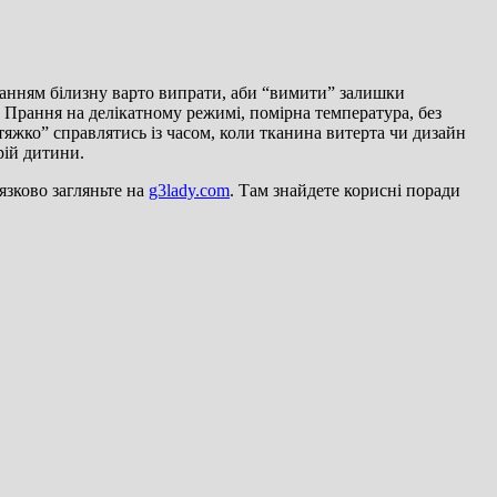
танням білизну варто випрати, аби “вимити” залишки
 Прання на делікатному режимі, помірна температура, без
яжко” справлятись із часом, коли тканина витерта чи дизайн
рій дитини.
язково загляньте на
g3lady.com
. Там знайдете корисні поради