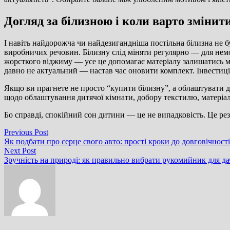
Догляд за білизною і коли варто зміни
І навіть найдорожча чи найдезигандніша постільна білизна не
виробничих речовин. Білизну слід міняти регулярно — для немо
жорсткого віджиму — усе це допомагає матеріалу залишатись м’
давно не актуальний — настав час оновити комплект. Інвестиція
Якщо ви прагнете не просто “купити білизну”, а облаштувати д
щодо облаштування дитячої кімнати, добору текстилю, матеріалів
Бо справді, спокійний сон дитини — це не випадковість. Це ре
Навігація
Previous
Previous Post
post:
Як подбати про серце свого авто: прості кроки до довговічност
записів
Next
Next Post
post:
Зручність на природі: як правильно вибрати рукомийник для да