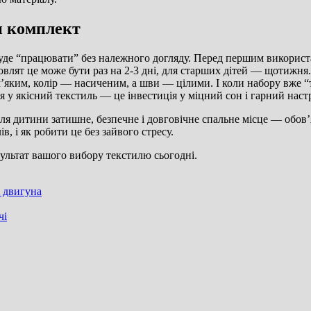
ти комплект
 буде “працювати” без належного догляду. Перед першим викорис
влят це може бути раз на 2‑3 дні, для старших дітей — щотижня.
яким, колір — насиченим, а шви — цілими. І коли набору вже “т
 у якісний текстиль — це інвестиція у міцний сон і гарний наст
ля дитини затишне, безпечне і довговічне спальне місце — обов’
, і як робити це без зайвого стресу.
зультат вашого вибору текстилю сьогодні.
і двигуна
чі