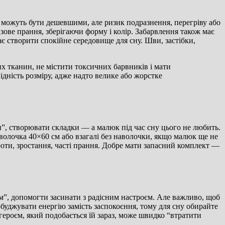
 можуть бути дешевшими, але ризик подразнення, перегріву або
разове прання, зберігаючи форму і колір. Забарвлення також має
є створити спокійне середовище для сну. Шви, застібки,
х тканин, не містити токсичних барвників і мати
ідність розміру, адже надто велике або жорстке
ти”, створювати складки — а малюк під час сну цього не любить.
волочка 40×60 см або взагалі без наволочки, якщо малюк ще не
оти, зростання, часті прання. Добре мати запасний комплект —
їм”, допомогти засинати з радісним настроєм. Але важливо, щоб
буджувати енергію замість заспокоєння, тому для сну обирайте
героєм, який подобається їй зараз, може швидко “втратити