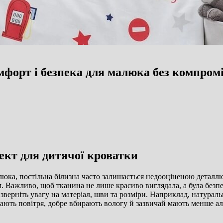
мфорт і безпека для малюка без компромі
ект для дитячої кроватки
юка, постільна білизна часто залишається недооціненою деталлю.
том. Важливо, щоб тканина не лише красиво виглядала, а була бе
 зверніть увагу на матеріал, шви та розміри. Наприклад, натурал
кають повітря, добре вбирають вологу й зазвичай мають менше ал