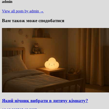
admin
View all posts by admin →
Вам також може сподобатися
Який нічник вибрати в дитячу кімнату?