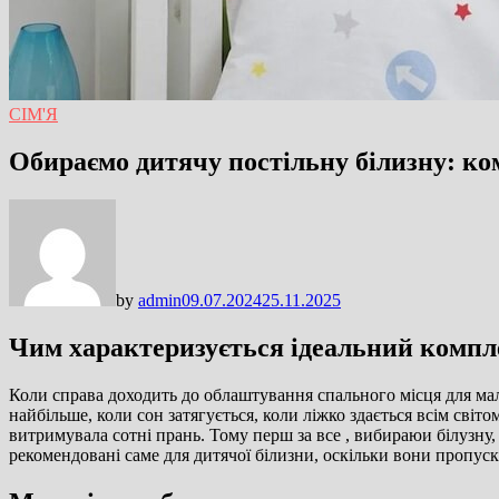
СІМ'Я
Обираємо дитячу постільну білизну: ко
by
admin
09.07.2024
25.11.2025
Чим характеризується ідеальний компл
Коли справа доходить до облаштування спального місця для мал
найбільше, коли сон затягується, коли ліжко здається всім сві
витримувала сотні прань. Тому перш за все , вибираюи білузну,
рекомендовані саме для дитячої білизни, оскільки вони пропус