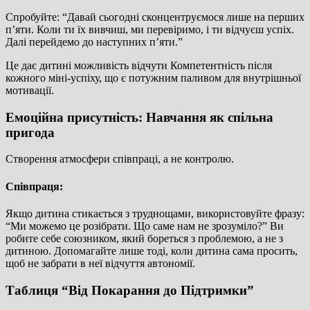
Спробуйте: “Давай сьогодні сконцентруємося лише на перших
п’яти. Коли ти їх вивчиш, ми перевіримо, і ти відчуєш успіх.
Далі перейдемо до наступних п’яти.”
Це дає дитині можливість відчути Компетентність після
кожного міні-успіху, що є потужним паливом для внутрішньої
мотивації.
Емоційна присутність: Навчання як спільна
пригода
Створення атмосфери співпраці, а не контролю.
Співпраця:
Якщо дитина стикається з труднощами, використовуйте фразу:
“Ми можемо це розібрати. Що саме нам не зрозуміло?” Ви
робите себе союзником, який бореться з проблемою, а не з
дитиною. Допомагайте лише тоді, коли дитина сама просить,
щоб не забрати в неї відчуття автономії.
Таблиця “Від Покарання до Підтримки”