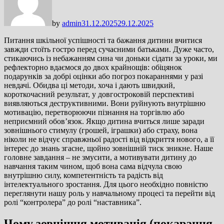
by
admin
31.12.2025
29.12.2025
Питання шкільної успішності та бажання дитини вчитися
завжди стоїть гостро перед сучасними батьками. Дуже часто,
стикаючись із небажанням сина чи доньки сідати за уроки, ми
рефлекторно вдаємося до двох крайнощів: обіцянок
подарунків за добрі оцінки або погроз покараннями у разі
невдачі. Обидва ці методи, хоча і дають швидкий,
короткочасний результат, у довгостроковій перспективі
виявляються деструктивними. Вони руйнують внутрішню
мотивацію, перетворюючи пізнання на торгівлю або
неприємний обов’язок. Якщо дитина вчиться лише заради
зовнішнього стимулу (грошей, іграшки) або страху, вона
ніколи не відчує справжньої радості від відкриття нового, а її
інтерес до знань згасне, щойно зовнішній тиск зникне. Наше
головне завдання – не змусити, а мотивувати дитину до
навчання таким чином, щоб вона сама відчула свою
внутрішню силу, компетентність та радість від
інтелектуального зростання. Для цього необхідно повністю
переглянути нашу роль у навчальному процесі та перейти від
ролі “контролера” до ролі “наставника”.
Чому зовнішня мотивація (покарання