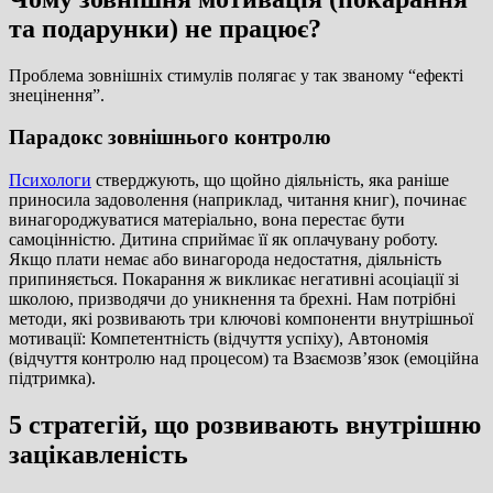
та подарунки) не працює?
Проблема зовнішніх стимулів полягає у так званому “ефекті
знецінення”.
Парадокс зовнішнього контролю
Психологи
стверджують, що щойно діяльність, яка раніше
приносила задоволення (наприклад, читання книг), починає
винагороджуватися матеріально, вона перестає бути
самоцінністю. Дитина сприймає її як оплачувану роботу.
Якщо плати немає або винагорода недостатня, діяльність
припиняється. Покарання ж викликає негативні асоціації зі
школою, призводячи до уникнення та брехні. Нам потрібні
методи, які розвивають три ключові компоненти внутрішньої
мотивації: Компетентність (відчуття успіху), Автономія
(відчуття контролю над процесом) та Взаємозв’язок (емоційна
підтримка).
5 стратегій, що розвивають внутрішню
зацікавленість