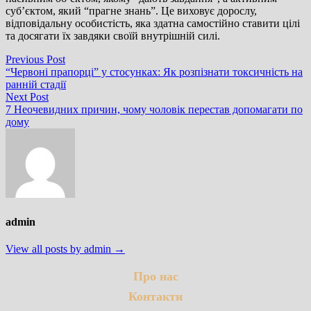
суб’єктом, який “прагне знань”. Це виховує дорослу,
відповідальну особистість, яка здатна самостійно ставити цілі
та досягати їх завдяки своїй внутрішній силі.
Навігація
Previous
Previous Post
post:
“Червоні прапорці” у стосунках: Як розпізнати токсичність на
записів
ранній стадії
Next
Next Post
post:
7 Неочевидних причин, чому чоловік перестав допомагати по
дому
admin
View all posts by admin →
Про нас
Контакти