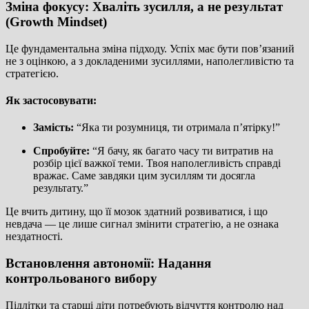
Зміна фокусу: Хваліть зусилля, а не результат
(Growth Mindset)
Це фундаментальна зміна підходу. Успіх має бути пов’язаний
не з оцінкою, а з докладеними зусиллями, наполегливістю та
стратегією.
Як застосовувати:
Замість:
“Яка ти розумниця, ти отримала п’ятірку!”
Спробуйте:
“Я бачу, як багато часу ти витратив на
розбір цієї важкої теми. Твоя наполегливість справді
вражає. Саме завдяки цим зусиллям ти досягла
результату.”
Це вчить дитину, що її мозок здатний розвиватися, і що
невдача — це лише сигнал змінити стратегію, а не ознака
нездатності.
Встановлення автономії: Надання
контрольованого вибору
Підлітки та старші діти потребують відчуття контролю над