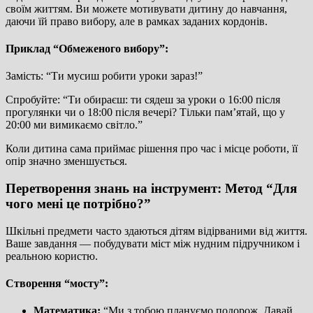
своїм життям. Ви можете мотивувати дитину до навчання,
даючи їй право вибору, але в рамках заданих кордонів.
Приклад “Обмеженого вибору”:
Замість: “Ти мусиш робити уроки зараз!”
Спробуйте: “Ти обираєш: ти сядеш за уроки о 16:00 після
прогулянки чи о 18:00 після вечері? Тільки пам’ятай, що у
20:00 ми вимикаємо світло.”
Коли дитина сама приймає рішення про час і місце роботи, її
опір значно зменшується.
Перетворення знань на інструмент: Метод “Для
чого мені це потрібно?”
Шкільні предмети часто здаються дітям відірваними від життя.
Ваше завдання — побудувати міст між нудним підручником і
реальною користю.
Створення “мосту”:
Математика:
“Ми з тобою плануємо подорож. Давай