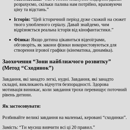
розрахуємо, скільки палива нам потрібно, враховуючи
ціну та відстань.”
Історія:
“Цей історичний період дуже схожий на сюжет
твого улюбленого серіалу. Давай знайдемо, чим
відрізняється реальна історія від кінофантастики.”
Фізика:
Якщо дитина цікавиться відеоіграми,
обговоріть, як закони фізики використовуються для
створення ігрової графіки (кінематика, динаміка).
Заохочення “Зони найближчого розвитку”
(Метод “Сходинок”)
Завдання, які занадто легкі, нудні. Завдання, які занадто
складні, викликають відчуття безпорадності. Здорова
мотивація виникає, коли завдання трохи перевищує поточний
рівень дитини.
Як застосовувати:
Розбивайте великі завдання на маленькі, керовані “сходинки”.
Замість: “Ти мусиш вивчити всі ці 20 правил.”