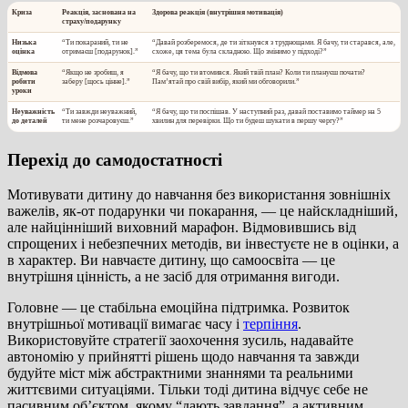
Криза
Реакція, заснована на
Здорова реакція (внутрішня мотивація)
страху/подарунку
Низька
“Ти покараний, ти не
“Давай розберемося, де ти зіткнувся з труднощами. Я бачу, ти старався, але,
оцінка
отримаєш [подарунок].”
схоже, ця тема була складною. Що змінимо у підході?”
Відмова
“Якщо не зробиш, я
“Я бачу, що ти втомився. Який твій план? Коли ти плануєш почати?
робити
заберу [щось цінне].”
Пам’ятай про свій вибір, який ми обговорили.”
уроки
Неуважність
“Ти завжди неуважний,
“Я бачу, що ти поспішав. У наступний раз, давай поставимо таймер на 5
до деталей
ти мене розчаровуєш.”
хвилин для перевірки. Що ти будеш шукати в першу чергу?”
Перехід до самодостатності
Мотивувати дитину до навчання без використання зовнішніх
важелів, як-от подарунки чи покарання, — це найскладніший,
але найцінніший виховний марафон. Відмовившись від
спрощених і небезпечних методів, ви інвестуєте не в оцінки, а
в характер. Ви навчаєте дитину, що самоосвіта — це
внутрішня цінність, а не засіб для отримання вигоди.
Головне — це стабільна емоційна підтримка. Розвиток
внутрішньої мотивації вимагає часу і
терпіння
.
Використовуйте стратегії заохочення зусиль, надавайте
автономію у прийнятті рішень щодо навчання та завжди
будуйте міст між абстрактними знаннями та реальними
життєвими ситуаціями. Тільки тоді дитина відчує себе не
пасивним об’єктом, якому “дають завдання”, а активним