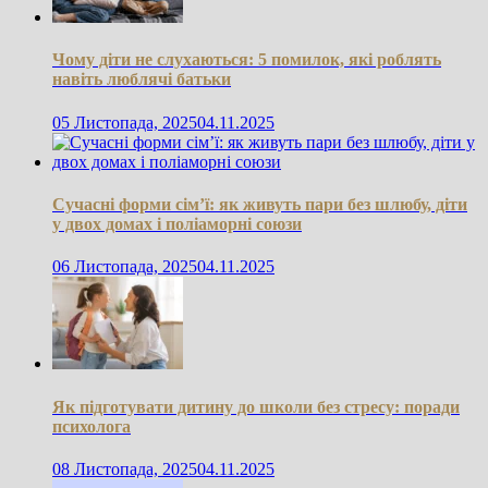
Чому діти не слухаються: 5 помилок, які роблять
навіть люблячі батьки
05 Листопада, 2025
04.11.2025
Сучасні форми сім’ї: як живуть пари без шлюбу, діти
у двох домах і поліаморні союзи
06 Листопада, 2025
04.11.2025
Як підготувати дитину до школи без стресу: поради
психолога
08 Листопада, 2025
04.11.2025