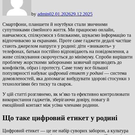
by
admin
02.01.2026
29.12.2025
Смартфони, планшети й ноутбуки стали звичними
супутниками сімейного життя. Ми працюємо онлайн,
навчаємося, спілкуємося з близькими, шукаємо інформацію та
відпочиваємо за екранами. Проте саме гаджети дедалі частіше
стають джерелом напруги у родині: діти «зникають» у
телефонах, батьки постійно відповідають на повідомлення, а
живе спілкування скорочується до мінімуму. Спроби вирішити
проблему жорсткими заборонами зазвичай призводять до
конфліктів, образ і протесту. Саме тому все більшої
популярності набуває
цифровий етикет у родині
— система
домовленостей, яка допомагає вибудувати здорові стосунки з
технологіями без тиску та сварок.
У цій статті розглянемо, як м’яко та ефективно контролювати
використання гаджетів, зберігаючи довіру, повагу й
емоційний контакт між усіма членами родини.
Що таке цифровий етикет у родині
Цифровий етикет — це не набір суворих заборон, а культура