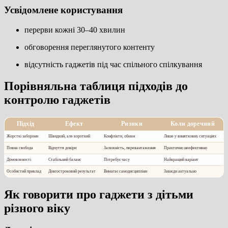
Усвідомлене користування
перерви кожні 30–40 хвилин
обговорення переглянутого контенту
відсутність гаджетів під час спільного спілкування
Порівняльна таблиця підходів до
контролю гаджетів
Підхід
Ефект
Ризики
Коли доречний
Жорсткі заборони
Швидкий, але короткий
Конфлікти, обман
Лише у виняткових ситуаціях
Повна свобода
Відчуття довіри
Залежність, перевантаження
Практично неефективно
Домовленості
Стабільний баланс
Потребує часу
Найкращий варіант
Особистий приклад
Довгостроковий результат
Вимагає самодисципліни
Завжди актуально
Як говорити про гаджети з дітьми
різного віку