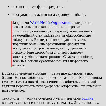
не сидіти в телефоні перед сном;
показувати, що життя поза екраном — цікаве.
За даними
World Health Organization
, надмірне та
неконтрольоване використання цифрових
пристроїв у сімейному середовищі може впливати
на емоційний стан, якість сну та міжособистісне
спілкування. Експерти наголошують: замість
жорстких обмежень ефективніше формувати
усвідомлені цифрові звички, які підтримують
психологічне здоров’я та сприяють живому
контакту між членами родини. Саме такий підхід
лежить в основі сучасного поняття цифрового
етикету.
Цифровий етикет у родині
— це не про контроль, а про
баланс. Не про заборони, а про усвідомленість. Коли правила
ґрунтуються на повазі, поясненнях і особистому прикладі,
гаджети перестають бути джерелом конфліктів і стають лише
інструментом.
Технології — частина сучасного життя, але саме
родина
визначає, яке місце вони в ньому займають. Домовляючись,