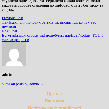
слухаючи одне одного та зберігаючи живий контакт, можна
виховати здорове ставлення до цифрового світу без тиску та
сварок.
Навігація
Previous
Previous Post
post:
Лайфхаки для молодих батьків: як виспатися, коли у вас
записів
немовля
Next
Next Post
post:
Вегетаріанські страви, які полюблять навіть м’ясоїди: ТОП-5
ситних рецептів
admin
View all posts by admin →
Про нас
Контакти
Політика конфіденційності