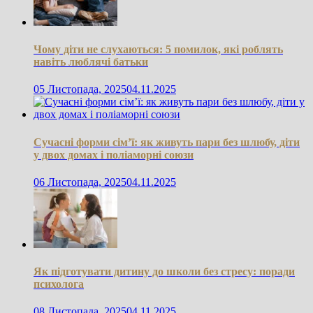
Чому діти не слухаються: 5 помилок, які роблять
навіть люблячі батьки
05 Листопада, 2025
04.11.2025
Сучасні форми сім’ї: як живуть пари без шлюбу, діти
у двох домах і поліаморні союзи
06 Листопада, 2025
04.11.2025
Як підготувати дитину до школи без стресу: поради
психолога
08 Листопада, 2025
04.11.2025