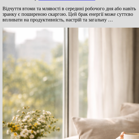
Відчуття втоми та млявості в середині робочого дня або навіть
зранку є поширеною скаргою. Цей брак енергії може суттєво
впливати на продуктивність, настрій та загальну …