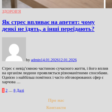
ЗДОРОВ'Я
Як стрес впливає на апетит: чому
деякі не їдять, а інші переїдають?
by
admin
14.01.2026
12.01.2026
Стрес є невід’ємною частиною сучасного життя, і його вплив
на організм людини проявляється різноманітними способами.
Однією з найбільш помітних і часто обговорюваних сфер є
харчова …
Пагінація
1
2
…
8
Далі
записів
Про нас
Контакти