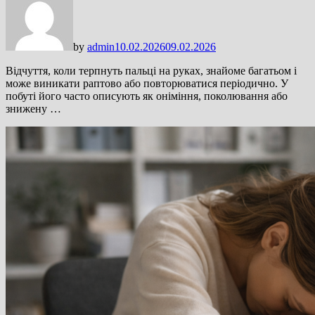
by
admin
10.02.2026
09.02.2026
Відчуття, коли терпнуть пальці на руках, знайоме багатьом і
може виникати раптово або повторюватися періодично. У
побуті його часто описують як оніміння, поколювання або
знижену …