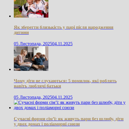
Як зберегти близькість у парі після народження
дитини
05 Листопада, 2025
04.11.2025
Чому діти не слухаються: 5 помилок, які роблять
навіть люблячі батьки
05 Листопада, 2025
04.11.2025
Сучасні форми сім’ї: як живуть пари без шлюбу, діти
у двох домах і поліаморні союзи