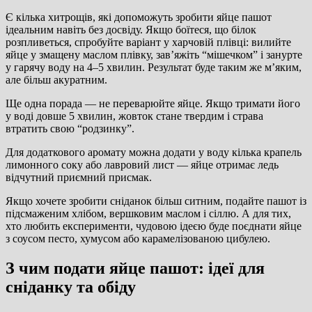
Є кілька хитрощів, які допоможуть зробити яйце пашот
ідеальним навіть без досвіду. Якщо боїтеся, що білок
розпливеться, спробуйте варіант у харчовій плівці: вилийте
яйце у змащену маслом плівку, зав’яжіть “мішечком” і занурте
у гарячу воду на 4–5 хвилин. Результат буде таким же м’яким,
але більш акуратним.
Ще одна порада — не переварюйте яйце. Якщо тримати його
у воді довше 5 хвилин, жовток стане твердим і страва
втратить свою “родзинку”.
Для додаткового аромату можна додати у воду кілька крапель
лимонного соку або лавровий лист — яйце отримає ледь
відчутний приємний присмак.
Якщо хочете зробити сніданок більш ситним, подайте пашот із
підсмаженим хлібом, вершковим маслом і сіллю. А для тих,
хто любить експерименти, чудовою ідеєю буде поєднати яйце
з соусом песто, хумусом або карамелізованою цибулею.
З чим подати яйце пашот: ідеї для
сніданку та обіду