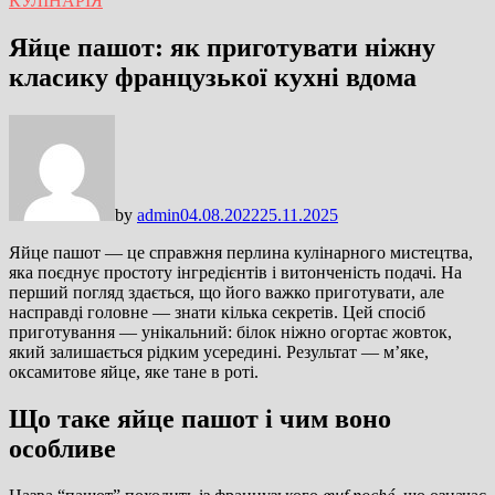
КУЛІНАРІЯ
Яйце пашот: як приготувати ніжну
класику французької кухні вдома
by
admin
04.08.2022
25.11.2025
Яйце пашот — це справжня перлина кулінарного мистецтва,
яка поєднує простоту інгредієнтів і витонченість подачі. На
перший погляд здається, що його важко приготувати, але
насправді головне — знати кілька секретів. Цей спосіб
приготування — унікальний: білок ніжно огортає жовток,
який залишається рідким усередині. Результат — м’яке,
оксамитове яйце, яке тане в роті.
Що таке яйце пашот і чим воно
особливе