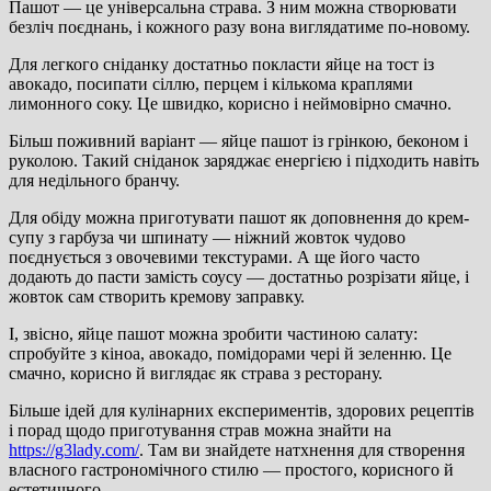
Пашот — це універсальна страва. З ним можна створювати
безліч поєднань, і кожного разу вона виглядатиме по-новому.
Для легкого сніданку достатньо покласти яйце на тост із
авокадо, посипати сіллю, перцем і кількома краплями
лимонного соку. Це швидко, корисно і неймовірно смачно.
Більш поживний варіант — яйце пашот із грінкою, беконом і
руколою. Такий сніданок заряджає енергією і підходить навіть
для недільного бранчу.
Для обіду можна приготувати пашот як доповнення до крем-
супу з гарбуза чи шпинату — ніжний жовток чудово
поєднується з овочевими текстурами. А ще його часто
додають до пасти замість соусу — достатньо розрізати яйце, і
жовток сам створить кремову заправку.
І, звісно, яйце пашот можна зробити частиною салату:
спробуйте з кіноа, авокадо, помідорами чері й зеленню. Це
смачно, корисно й виглядає як страва з ресторану.
Більше ідей для кулінарних експериментів, здорових рецептів
і порад щодо приготування страв можна знайти на
https://g3lady.com/
. Там ви знайдете натхнення для створення
власного гастрономічного стилю — простого, корисного й
естетичного.