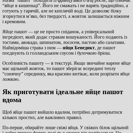
Назва “пашот” походить із французького
œuf poché
, що означає
“яйце в кишеньці”. Його не смажать і не варять традиційно, а
готують у гарячій, але не киплячій воді. Це дозволяє білку
згорнутися м’яко, без твердості, а жовток залишається ніжним
і кремовим.
Яйце пашот — це не просто сніданок, а універсальний
інгредієнт, який додає стравам вишуканості. Його подають із
тостами, авокадо, шпинатом, лососем, пастою або салатами.
Найвідоміша страва з ним —
яйця Бенедикт
, де пашот
поєднують із голландським соусом і булочкою бріош.
Особливість пашоту — в текстурі. Якщо звичайне варене яйце
має щільний жовток, то пашот зберігає всередині теплу
“сонячну” серединку, яка красиво витікає, коли розрізати яйце
ложкою.
Як приготувати ідеальне яйце пашот
вдома
Щоб яйце пашот вийшло вдалим, потрібно дотримуватися
кількох простих, але важливих правил.
По-перше, обирайте лише свіжі яйця. У свіжих білок щільний
і добре тримає форму, тоді як у старих він розтікається. Це