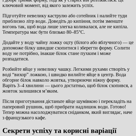
ключовий момент, від якого залежить успіх.
Підготуйте невелику каструлю або сотейник і налийте туди
приблизно літр води. Доведіть до кипіння, потім зменште
вогонь так, щоб вода лише злегка коливалася, але не кипіла.
Температура має бути близько 80–85°C.
Додайте у воду чайну ложку оцту (білого або яблучного) — це
допоможе білку швидше схопитися і зберегти форму. Солити
воду не потрібно, інакше білок стане пухким і може
розпадатися.
Розбийте яйце у невелику чашку. Легкими рухами створіть у
воді “вихор” ложкою, і швидко вилийте яйце в центр. Вода
обгорне білок навколо жовтка, утворюючи ніжну форму.
Варіть 3–4 хвилини — цього достатньо, щоб білок схопився, а
жовток залишився м’яким.
Після приготування дістаньте яйце шумівкою і перекладіть на
паперовий рушник, щоб прибрати надлишок води. Готово!
Тепер можна насолоджуватися сніданком, який виглядає, наче
з французького кафе.
Секрети успіху та корисні варіації