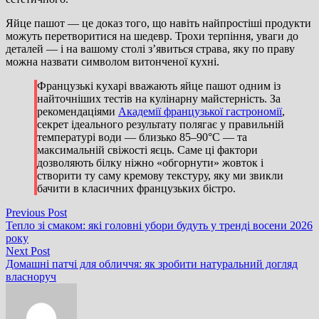
Яйце пашот — це доказ того, що навіть найпростіші продукти
можуть перетворитися на шедевр. Трохи терпіння, уваги до
деталей — і на вашому столі з’явиться страва, яку по праву
можна назвати символом витонченої кухні.
Французькі кухарі вважають яйце пашот одним із
найточніших тестів на кулінарну майстерність. За
рекомендаціями
Академії французької гастрономії
,
секрет ідеального результату полягає у правильній
температурі води — близько 85–90°C — та
максимальній свіжості яєць. Саме ці фактори
дозволяють білку ніжно «обгорнути» жовток і
створити ту саму кремову текстуру, яку ми звикли
бачити в класичних французьких бістро.
Навігація
Previous
Previous Post
post:
Тепло зі смаком: які головні убори будуть у тренді восени 2026
записів
року
Next
Next Post
post:
Домашні патчі для обличчя: як зробити натуральний догляд
власноруч