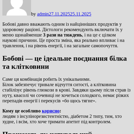
by
admin
27.11.2025
25.11.2025
Бобові давно вважають одним із найцінніших продуктів у
здоровому раціоні. Дієтологи рекомендують включати їх у
меню щонайменше
3 рази на тиждень
, і на це є цілком
наукові причини. Це проста зміна, яка реально впливає і на
травлення, і на рівень енергії, і на загальне самопочуття.
Бобові — це ідеальне поєднання білка
та клітковини
Саме ця комбінація робить їх унікальними.
Білок забезпечує тривале відчуття ситості, а клітковина
стабілізує рівень глюкози в крові. Завдяки цьому після страв із
нуту, квасолі чи сочевиці не хочеться солодкого, немає різких
перепадів енергії і перекусів «бо щось тягне».
Кому це особливо
корисно
:
людям з інсулінорезистентністю, діабетом 2 типу, тим, хто
худне, і всім, хто хоче тримати апетит під контролем.