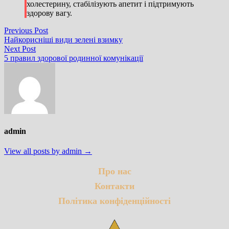
холестерину, стабілізують апетит і підтримують
здорову вагу.
Навігація
Previous
Previous Post
post:
Найкорисніші види зелені взимку
записів
Next
Next Post
post:
5 правил здорової родинної комунікації
admin
View all posts by admin →
Про нас
Контакти
Політика конфіденційності