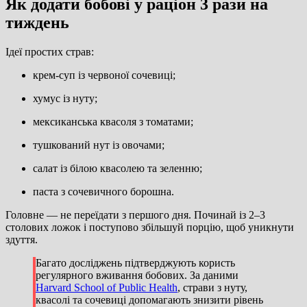
Як додати бобові у раціон 3 рази на
тиждень
Ідеї простих страв:
крем-суп із червоної сочевиці;
хумус із нуту;
мексиканська квасоля з томатами;
тушкований нут із овочами;
салат із білою квасолею та зеленню;
паста з сочевичного борошна.
Головне — не переїдати з першого дня. Починай із 2–3
столових ложок і поступово збільшуй порцію, щоб уникнути
здуття.
Багато досліджень підтверджують користь
регулярного вживання бобових. За даними
Harvard School of Public Health
, страви з нуту,
квасолі та сочевиці допомагають знизити рівень