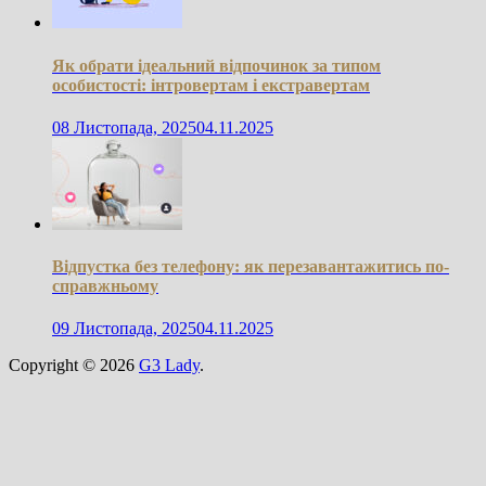
Як обрати ідеальний відпочинок за типом
особистості: інтровертам і екстравертам
08 Листопада, 2025
04.11.2025
Відпустка без телефону: як перезавантажитись по-
справжньому
09 Листопада, 2025
04.11.2025
Copyright © 2026
G3 Lady
.