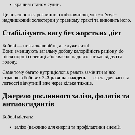
кращим станом судин.
Це пояснюється розчинною клітковиною, яка «зв’язує»
надлишковий холестерин у травному тракті та виводить його.
Стабілізують вагу без жорстких дієт
Бобові — низькокалорійні, але дуже ситні.
Вони зменшують загальну добову калорійність раціону, бо
після порції сочевиці або квасолі надовго зникає відчуття
голоду.
Саме тому багато нутриціологів радять замінити м’ясо
стравою з бобових
2–3 рази на тиждень
— ефект для ваги та
легкості відчутний вже через кілька тижнів.
Джерело рослинного заліза, фолатів та
антиоксидантів
Бобові містять:
залізо (важливо для енергії та профілактики анемії),