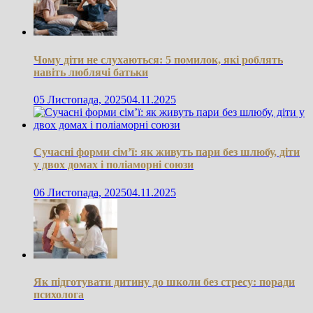
Чому діти не слухаються: 5 помилок, які роблять
навіть люблячі батьки
05 Листопада, 2025
04.11.2025
Сучасні форми сім’ї: як живуть пари без шлюбу, діти
у двох домах і поліаморні союзи
06 Листопада, 2025
04.11.2025
Як підготувати дитину до школи без стресу: поради
психолога