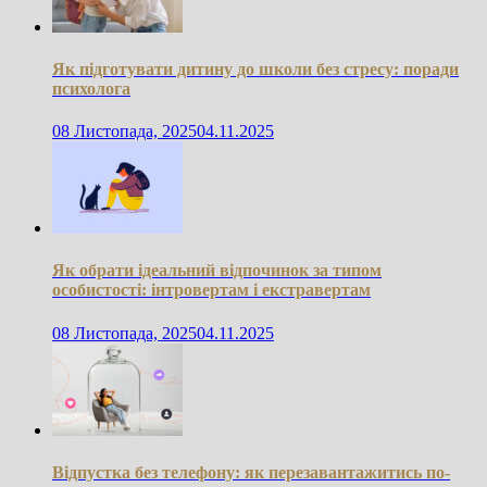
Як підготувати дитину до школи без стресу: поради
психолога
08 Листопада, 2025
04.11.2025
Як обрати ідеальний відпочинок за типом
особистості: інтровертам і екстравертам
08 Листопада, 2025
04.11.2025
Відпустка без телефону: як перезавантажитись по-