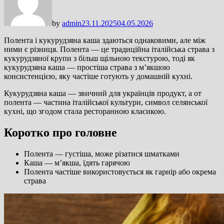
by
admin
23.11.2025
04.05.2026
Полента і кукурудзяна каша здаються однаковими, але між
ними є різниця. Полента — це традиційна італійська страва з
кукурудзяної крупи з більш щільною текстурою, тоді як
кукурудзяна каша — простіша страва з м’якшою
консистенцією, яку частіше готують у домашній кухні.
Кукурудзяна каша — звичний для українців продукт, а от
полента — частина італійської культури, символ селянської
кухні, що згодом стала ресторанною класикою.
Коротко про головне
Полента — густіша, може різатися шматками
Каша — м’якша, їдять гарячою
Полента частіше використовується як гарнір або окрема
страва