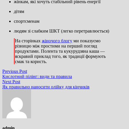
жінкам, які хочуть стабільний рівень енергії
дітям
спортсменам
людям зі слабким ШКТ (легко перетравлюється)
На сторінках
жіночого блогу
ми показуємо
різницю між простими на перший погляд
продуктами. Полента та кукурудзяна каша —
яскравий приклад того, як традиції формують
смак та користь.
Навігація
Previous
Previous Post
post:
Кислотний пілінг: види та правила
записів
Next
Next Post
post:
Як правильно наносити олійку для кінчиків
admin