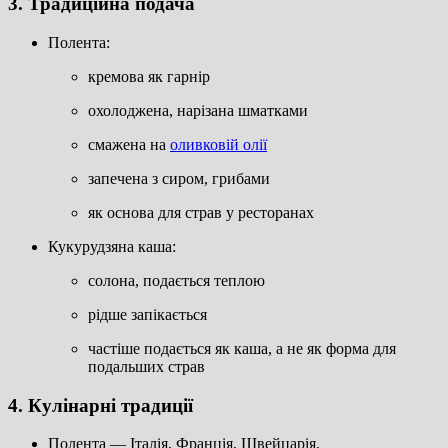
3. Традиційна подача
Полента:
кремова як гарнір
охолоджена, нарізана шматками
смажена на
оливковій олії
запечена з сиром, грибами
як основа для страв у ресторанах
Кукурудзяна каша:
солона, подається теплою
рідше запікається
частіше подається як каша, а не як форма для
подальших страв
4. Кулінарні традиції
Полента — Італія, Франція, Швейцарія.