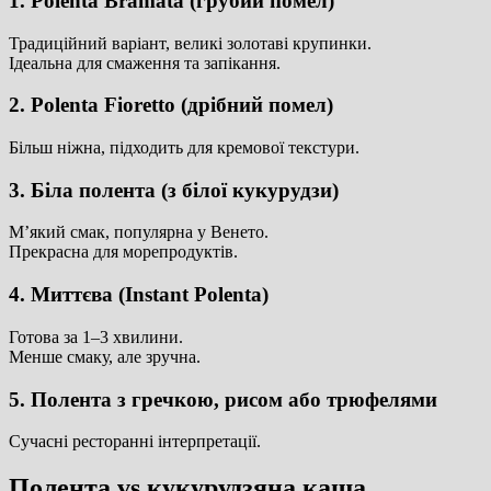
1. Polenta Bramata (грубий помел)
Традиційний варіант, великі золотаві крупинки.
Ідеальна для смаження та запікання.
2. Polenta Fioretto (дрібний помел)
Більш ніжна, підходить для кремової текстури.
3. Біла полента (з білої кукурудзи)
М’який смак, популярна у Венето.
Прекрасна для морепродуктів.
4. Миттєва (Instant Polenta)
Готова за 1–3 хвилини.
Менше смаку, але зручна.
5. Полента з гречкою, рисом або трюфелями
Сучасні ресторанні інтерпретації.
Полента vs кукурудзяна каша