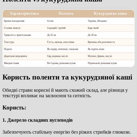
Характеристика
Полента
Кукурудзяна каша
Країна походження
Італія
Україна, Молдова
Ступінь помелу
Середній / грубий
Будь-який
Тривалість приготування
До 45 хв
До 30 хв
Текстура
Густа, щільна, пластична
Кремова або розсипчаста
Подача
Як гарнір, запечена, смажена
Як гаряча каша
Додаткові інгредієнти
Сир, вершки, масло
Молоко, бринза, масло
Використання
Ресторани, домашня кухня
Переважно домашня кухня
Користь поленти та кукурудзяної каші
Обидві страви корисні й мають схожий склад, але різниця у
текстурі впливає на засвоєння та ситність.
Користь:
1. Джерело складних вуглеводів
Забезпечують стабільну енергію без різких стрибків глюкози.