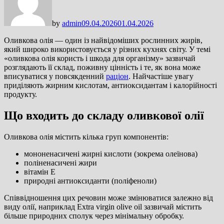
by
admin
09.04.2026
01.04.2026
Оливкова олія — один із найвідоміших рослинних жирів,
який широко використовується у різних кухнях світу. У темі
«оливкова олія користь і шкода для організму» зазвичай
розглядають її склад, поживну цінність і те, як вона може
вписуватися у повсякденний
раціон
. Найчастіше увагу
приділяють жирним кислотам, антиоксидантам і калорійності
продукту.
Що входить до складу оливкової олії
Оливкова олія містить кілька груп компонентів:
мононенасичені жирні кислоти (зокрема олеїнова)
поліненасичені жири
вітамін E
природні антиоксиданти (поліфеноли)
Співвідношення цих речовин може змінюватися залежно від
виду олії, наприклад
Extra virgin olive oil
зазвичай містить
більше природних сполук через мінімальну обробку.