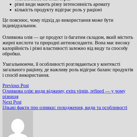
різні види мають різну інтенсивність аромату
кількість продукту відіграє роль у раціоні
Це пояснює, чому підхід до використання може бути
індивідуальним.
Оливкова олія — це продукт із багатим складом, який містить
жирні кислоти та природні антиоксиданти. Вона має високу
калорійність і різні властивості залежно від виду та способу
обробки.
Узагальнюючи, її особливості розглядаються у контексті
загального раціону, де важливу роль відіграє баланс продуктів
і спосіб використання.
Навігація
Previous
Previous Post
post:
Оливкова олія: види віджиму, extra virgin, refined — у чому
записів
різниця
Next
Next Post
post:
Цікаві факти про оливки: походження, види та особливості