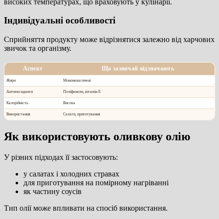
високих температурах, що враховують у кулінарії.
Індивідуальні особливості
Сприйняття продукту може відрізнятися залежно від харчових
звичок та організму.
Аспект
Що зазвичай відзначають
Жири
Мононенасичені
Антиоксиданти
Поліфеноли, вітамін E
Калорійність
Висока
Використання
Салати, приготування
Як використовують оливкову олію
У різних підходах її застосовують:
у салатах і холодних стравах
для приготування на помірному нагріванні
як частину соусів
Тип олії може впливати на спосіб використання.