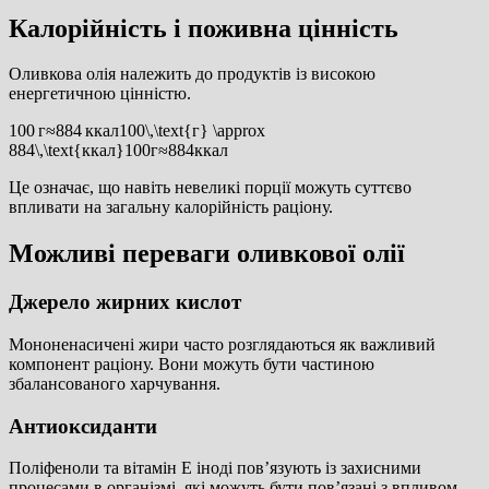
Калорійність і поживна цінність
Оливкова олія належить до продуктів із високою
енергетичною цінністю.
100 г≈884 ккал100\,\text{г} \approx
884\,\text{ккал}
100
г
≈
884
ккал
Це означає, що навіть невеликі порції можуть суттєво
впливати на загальну калорійність раціону.
Можливі переваги оливкової олії
Джерело жирних кислот
Мононенасичені жири часто розглядаються як важливий
компонент раціону. Вони можуть бути частиною
збалансованого харчування.
Антиоксиданти
Поліфеноли та вітамін E іноді пов’язують із захисними
процесами в організмі, які можуть бути пов’язані з впливом