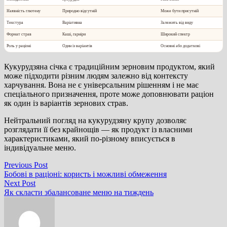
Наявність глютену
Природно відсутній
Може бути присутній
Текстура
Варіативна
Залежить від виду
Формат страв
Каші, гарніри
Широкий спектр
Роль у раціоні
Один із варіантів
Основні або додаткові
Кукурудзяна січка є традиційним зерновим продуктом, який
може підходити різним людям залежно від контексту
харчування. Вона не є універсальним рішенням і не має
спеціального призначення, проте може доповнювати раціон
як один із варіантів зернових страв.
Нейтральний погляд на кукурудзяну крупу дозволяє
розглядати її без крайнощів — як продукт із власними
характеристиками, який по-різному вписується в
індивідуальне меню.
Навігація
Previous
Previous Post
post:
Бобові в раціоні: користь і можливі обмеження
записів
Next
Next Post
post:
Як скласти збалансоване меню на тиждень