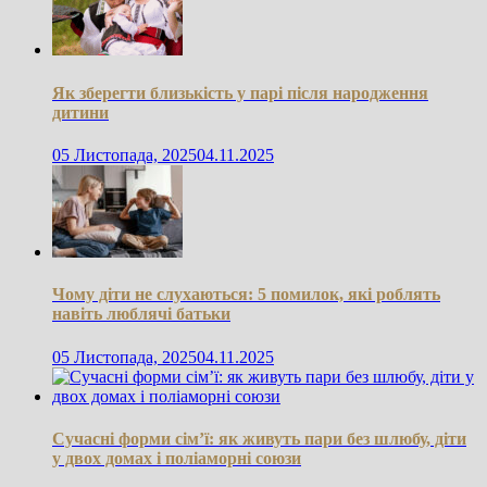
Як зберегти близькість у парі після народження
дитини
05 Листопада, 2025
04.11.2025
Чому діти не слухаються: 5 помилок, які роблять
навіть люблячі батьки
05 Листопада, 2025
04.11.2025
Сучасні форми сім’ї: як живуть пари без шлюбу, діти
у двох домах і поліаморні союзи