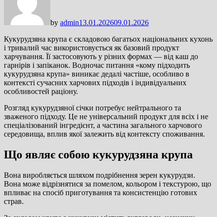
by
admin
13.01.2026
09.01.2026
Кукурудзяна крупа є складовою багатьох національних кухонь
і тривалий час використовується як базовий продукт
харчування. Її застосовують у різних формах — від каш до
гарнірів і запіканок. Водночас питання «кому підходить
кукурудзяна крупа» виникає дедалі частіше, особливо в
контексті сучасних харчових підходів і індивідуальних
особливостей раціону.
Розгляд кукурудзяної січки потребує нейтрального та
зваженого підходу. Це не універсальний продукт для всіх і не
спеціалізований інгредієнт, а частина загального харчового
середовища, вплив якої залежить від контексту споживання.
Що являє собою кукурудзяна крупа
Вона виробляється шляхом подрібнення зерен кукурудзи.
Вона може відрізнятися за помелом, кольором і текстурою, що
впливає на спосіб приготування та консистенцію готових
страв.