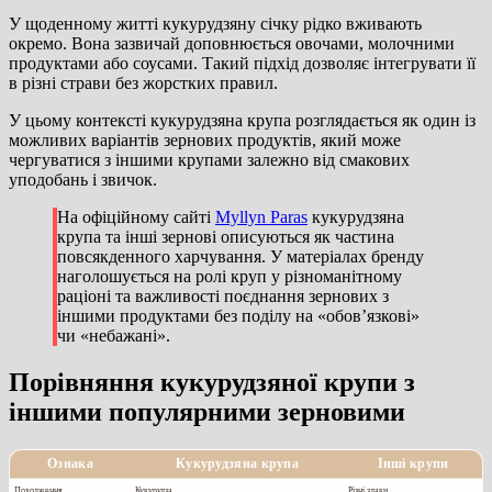
У щоденному житті кукурудзяну січку рідко вживають
окремо. Вона зазвичай доповнюється овочами, молочними
продуктами або соусами. Такий підхід дозволяє інтегрувати її
в різні страви без жорстких правил.
У цьому контексті кукурудзяна крупа розглядається як один із
можливих варіантів зернових продуктів, який може
чергуватися з іншими крупами залежно від смакових
уподобань і звичок.
На офіційному сайті
Myllyn Paras
кукурудзяна
крупа та інші зернові описуються як частина
повсякденного харчування. У матеріалах бренду
наголошується на ролі круп у різноманітному
раціоні та важливості поєднання зернових з
іншими продуктами без поділу на «обовʼязкові»
чи «небажані».
Порівняння кукурудзяної крупи з
іншими популярними зерновими
Ознака
Кукурудзяна крупа
Інші крупи
Походження
Кукурудза
Різні злаки