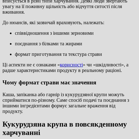
вписується в різні типи харчування. Деякі люди звертають
увагу на її поживну щільність або відчуття ситості після
вживання.
До нюансів, які зазвичай враховують, належать:
співвідношення з іншими зерновими
поєднання з білками та жирами
формат приготування та текстура страви
Ці аспекти не є ознаками «
корисності
» чи «шкідливості», а
радше характеристиками продукту в реальному раціоні.
Чому формат страви має значення
Каша, запіканка або гарнір із кукурудзяної крупи можуть
сприйматися по-різному. Саме спосіб подачі та поєднання з
іншими інгредієнтами формує загальне враження від
продукту.
Кукурудзяна крупа в повсякденному
харчуванні