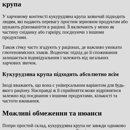
крупа
У харчовому контексті кукурудзяна крупа зазвичай підходить
людям, які надають перевагу простим зерновим продуктам або
шукають різноманіття в раціоні. Її включають у меню як
частину сніданку або гарніру, поєднуючи з іншими
продуктами.
Також січку часто згадують у раціонах, де важливо уникати
глютеновмісних злаків. Водночас підхід до її споживання
залишається індивідуальним і залежить від загальних
харчових звичок.
Кукурудзяна крупа підходить абсолютно всім
Іноді вважають, що вона є універсальним варіантом для будь-
якого раціону. Насправді ж її сприйняття може відрізнятися
залежно від поєднання з іншими продуктами, кількості та
частоти вживання.
Можливі обмеження та нюанси
Попри простий склад, кукурудзяна крупа не завжди однаково