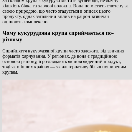
За складом крупа з кукурузи містить вуглеводи, незначну
кількість білка та харчові волокна. Вона не містить глютену за
своєю природою, що часто згадується в описах цього
продукту, однак загальний вплив на раціон зазвичай
оцінюють комплексно.
Чому кукурудзяна крупа сприймається по-
різному
Сприйняття кукурудзяної крупи часто залежить від звичних
форматів харчування. У регіонах, де вона є традиційною
основою раціону, її розглядають як повсякденний продукт,
тоді як в інших країнах — як альтернативу більш поширеним
крупам.