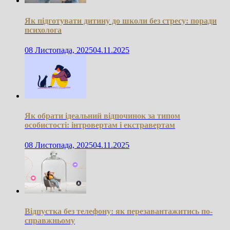
Як підготувати дитину до школи без стресу: поради
психолога
08 Листопада, 2025
04.11.2025
Як обрати ідеальний відпочинок за типом
особистості: інтровертам і екстравертам
08 Листопада, 2025
04.11.2025
Відпустка без телефону: як перезавантажитись по-
справжньому