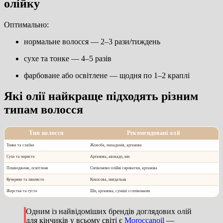
олійку
Оптимально:
нормальне волосся — 2–3 рази/тиждень
сухе та тонке — 4–5 разів
фарбоване або освітлене — щодня по 1–2 краплі
Які олії найкраще підходять різним
типам волосся
Тип волосся
Рекомендовані олії
Тонке та слабке
Жожоба, макадамія, арганова
Сухе та пористе
Арганова, авокадо, ши
Пошкоджене, освітлене
Силіконово-олійні сироватки, арганова
Кучеряве та хвилясте
Кокосова, мигдальна
Жорстке та густе
Ши, арганова, суміші з силіконами
Одним із найвідоміших брендів доглядових олій
для кінчиків у всьому світі є
Moroccanoil
—