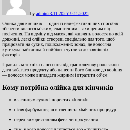
by
admin
23.11.2025
19.11.2025
Олійка для кінчиків — один із найефективніших способів
зберегти волосся м’яким, еластичним і захищеним від
посічення. На відміну від масок, які живлять волосся по всій
довжині, легкі олійки створені спеціально для того, щоб
працювати на сухих, пошкоджених зонах, де волосяна
кутикула найтонша й найбільш чутлива до зовнішніх
факторів.
Правильна техніка нанесення відіграє ключову роль: якщо
дати забагато продукту або нанести його ближче до коріння
— волосся може виглядати жирним і втратити об’єм.
Кому потрібна олійка для кінчиків
власницям сухих і пористих кінчиків
після фарбування, освітлення та хімічних процедур
перед використанням фена чи прасування
тим, у кого волосся плутається або «пушиться»