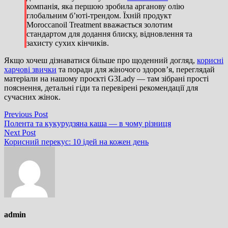
компанія, яка першою зробила арганову олію
глобальним б’юті-трендом. Їхній продукт
Moroccanoil Treatment вважається золотим
стандартом для додання блиску, відновлення та
захисту сухих кінчиків.
Якщо хочеш дізнаватися більше про щоденний догляд,
корисні
харчові звички
та поради для жіночого здоров’я, переглядай
матеріали на нашому проєкті G3Lady — там зібрані прості
пояснення, детальні гіди та перевірені рекомендації для
сучасних жінок.
Навігація
Previous
Previous Post
post:
Полента та кукурудзяна каша — в чому різниця
записів
Next
Next Post
post:
Корисний перекус: 10 ідей на кожен день
admin