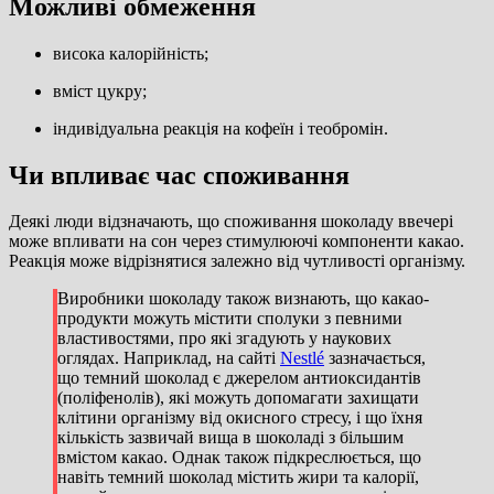
Можливі обмеження
висока калорійність;
вміст цукру;
індивідуальна реакція на кофеїн і теобромін.
Чи впливає час споживання
Деякі люди відзначають, що споживання шоколаду ввечері
може впливати на сон через стимулюючі компоненти какао.
Реакція може відрізнятися залежно від чутливості організму.
Виробники шоколаду також визнають, що какао-
продукти можуть містити сполуки з певними
властивостями, про які згадують у наукових
оглядах. Наприклад, на сайті
Nestlé
зазначається,
що темний шоколад є джерелом антиоксидантів
(поліфенолів), які можуть допомагати захищати
клітини організму від окисного стресу, і що їхня
кількість зазвичай вища в шоколаді з більшим
вмістом какао. Однак також підкреслюється, що
навіть темний шоколад містить жири та калорії,