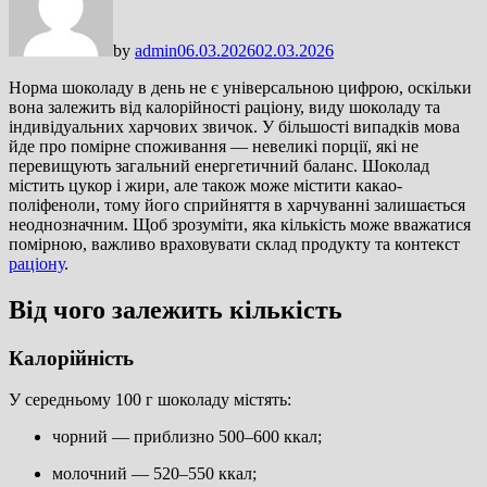
by
admin
06.03.2026
02.03.2026
Норма шоколаду в день не є універсальною цифрою, оскільки
вона залежить від калорійності раціону, виду шоколаду та
індивідуальних харчових звичок. У більшості випадків мова
йде про помірне споживання — невеликі порції, які не
перевищують загальний енергетичний баланс. Шоколад
містить цукор і жири, але також може містити какао-
поліфеноли, тому його сприйняття в харчуванні залишається
неоднозначним. Щоб зрозуміти, яка кількість може вважатися
помірною, важливо враховувати склад продукту та контекст
раціону
.
Від чого залежить кількість
Калорійність
У середньому 100 г шоколаду містять:
чорний — приблизно 500–600 ккал;
молочний — 520–550 ккал;