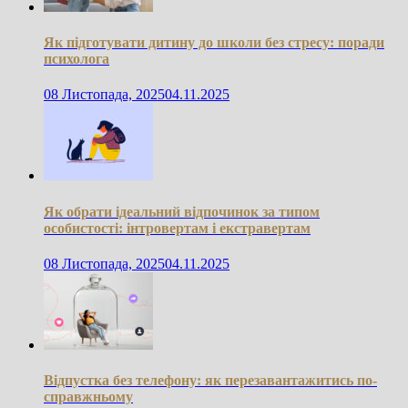
Як підготувати дитину до школи без стресу: поради
психолога
08 Листопада, 2025
04.11.2025
Як обрати ідеальний відпочинок за типом
особистості: інтровертам і екстравертам
08 Листопада, 2025
04.11.2025
Відпустка без телефону: як перезавантажитись по-
справжньому