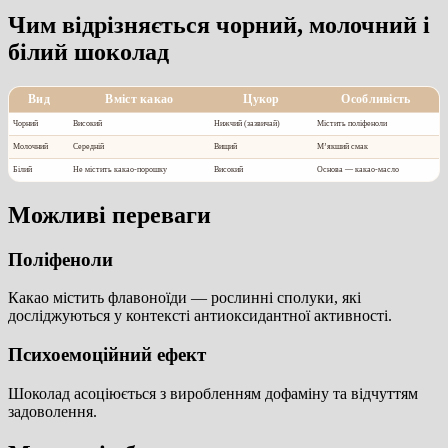
Чим відрізняється чорний, молочний і
білий шоколад
Вид
Вміст какао
Цукор
Особливість
Чорний
Високий
Нижчий (зазвичай)
Містить поліфеноли
Молочний
Середній
Вищий
М’якший смак
Білий
Не містить какао-порошку
Високий
Основа — какао-масло
Можливі переваги
Поліфеноли
Какао містить флавоноїди — рослинні сполуки, які
досліджуються у контексті антиоксидантної активності.
Психоемоційний ефект
Шоколад асоціюється з виробленням дофаміну та відчуттям
задоволення.