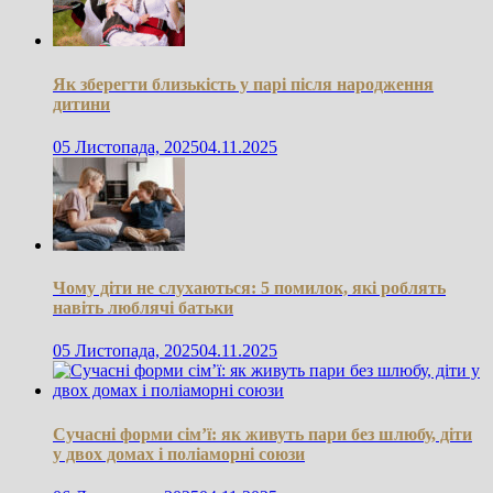
Як зберегти близькість у парі після народження
дитини
05 Листопада, 2025
04.11.2025
Чому діти не слухаються: 5 помилок, які роблять
навіть люблячі батьки
05 Листопада, 2025
04.11.2025
Сучасні форми сім’ї: як живуть пари без шлюбу, діти
у двох домах і поліаморні союзи