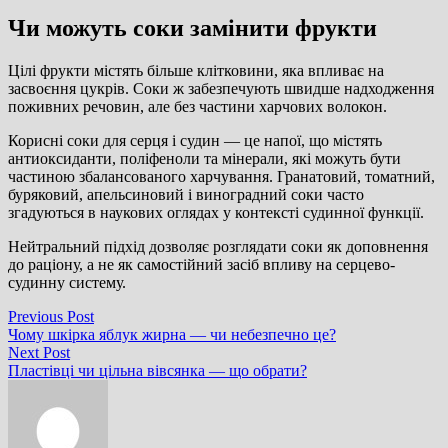
Чи можуть соки замінити фрукти
Цілі фрукти містять більше клітковини, яка впливає на
засвоєння цукрів. Соки ж забезпечують швидше надходження
поживних речовин, але без частини харчових волокон.
Корисні соки для серця і судин — це напої, що містять
антиоксиданти, поліфеноли та мінерали, які можуть бути
частиною збалансованого харчування. Гранатовий, томатний,
буряковий, апельсиновий і виноградний соки часто
згадуються в наукових оглядах у контексті судинної функції.
Нейтральний підхід дозволяє розглядати соки як доповнення
до раціону, а не як самостійний засіб впливу на серцево-
судинну систему.
Навігація
Previous
Previous Post
post:
Чому шкірка яблук жирна — чи небезпечно це?
записів
Next
Next Post
post:
Пластівці чи цільна вівсянка — що обрати?