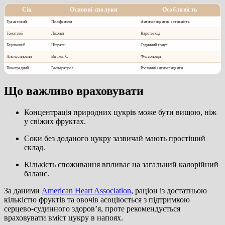
Сік
Основні сполуки
Особливість
Гранатовий
Поліфеноли
Антиоксидантна активність
Томатний
Лікопін
Каротиноїд
Буряковий
Нітрати
Судинний тонус
Апельсиновий
Вітамін С
Флавоноїди
Виноградний
Ресвератрол
Рослинні антиоксиданти
Що важливо враховувати
Концентрація природних цукрів може бути вищою, ніж
у свіжих фруктах.
Соки без доданого цукру зазвичай мають простіший
склад.
Кількість споживання впливає на загальний калорійний
баланс.
За даними
American Heart Association
, раціон із достатньою
кількістю фруктів та овочів асоціюється з підтримкою
серцево-судинного здоров’я, проте рекомендується
враховувати вміст цукру в напоях.