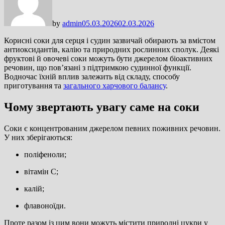
by
admin
05.03.2026
02.03.2026
Корисні соки для серця і судин зазвичай обирають за вмістом
антиоксидантів, калію та природних рослинних сполук. Деякі
фруктові й овочеві соки можуть бути джерелом біоактивних
речовин, що пов’язані з підтримкою судинної функції.
Водночас їхній вплив залежить від складу, способу
приготування та
загального харчового балансу
.
Чому звертають увагу саме на соки
Соки є концентрованим джерелом певних поживних речовин.
У них зберігаються:
поліфеноли;
вітамін С;
калій;
флавоноїди.
Проте разом із цим вони можуть містити природні цукри у