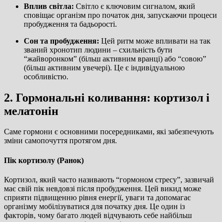
Вплив світла:
Світло є ключовим сигналом, який
сповіщає організм про початок дня, запускаючи процеси
пробудження та бадьорості.
Сон та пробудження:
Цей ритм може впливати на так
званий хронотип людини – схильність бути
“жайворонком” (більш активним вранці) або “совою”
(більш активним увечері). Це є індивідуальною
особливістю.
2. Гормональні коливання: кортизол і
мелатонін
Саме гормони є основними посередниками, які забезпечують
зміни самопочуття протягом дня.
Пік кортизолу (Ранок)
Кортизол, який часто називають “гормоном стресу”, зазвичай
має свій пік невдовзі після пробудження. Цей викид може
сприяти підвищенню рівня енергії, уваги та допомагає
організму мобілізуватися для початку дня. Це один із
факторів, чому багато людей відчувають себе найбільш