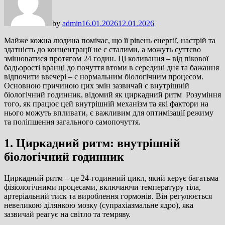
by
admin
16.01.2026
12.01.2026
Майже кожна людина помічає, що її рівень енергії, настрій та
здатність до концентрації не є сталими, а можуть суттєво
змінюватися протягом 24 годин. Ці коливання – від пікової
бадьорості вранці до почуття втоми в середині дня та бажання
відпочити ввечері – є нормальним біологічним процесом.
Основною причиною цих змін зазвичай є внутрішній
біологічний годинник, відомий як циркадний ритм Розуміння
того, як працює цей внутрішній механізм та які фактори на
нього можуть впливати, є важливим для оптимізації режиму
та поліпшення загального самопочуття.
1. Циркадний ритм: внутрішній
біологічний годинник
Циркадний ритм – це 24-годинний цикл, який керує багатьма
фізіологічними процесами, включаючи температуру тіла,
артеріальний тиск та вироблення гормонів. Він регулюється
невеликою ділянкою мозку (супрахіазмальне ядро), яка
зазвичай реагує на світло та темряву.