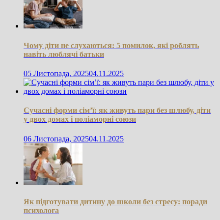
Чому діти не слухаються: 5 помилок, які роблять
навіть люблячі батьки
05 Листопада, 2025
04.11.2025
Сучасні форми сім’ї: як живуть пари без шлюбу, діти
у двох домах і поліаморні союзи
06 Листопада, 2025
04.11.2025
Як підготувати дитину до школи без стресу: поради
психолога