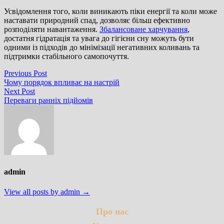
Усвідомлення того, коли виникають піки енергії та коли може
наставати природний спад, дозволяє більш ефективно
розподіляти навантаження.
Збалансоване харчування
,
достатня гідратація та увага до гігієни сну можуть бути
одними із підходів до мінімізації негативних коливань та
підтримки стабільного самопочуття.
Навігація
Previous
Previous Post
post:
Чому порядок впливає на настрій
записів
Next
Next Post
post:
Переваги ранніх підйомів
admin
View all posts by admin →
Про нас