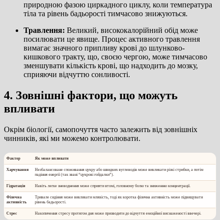
природною фазою циркадного циклу, коли температура
тіла та рівень бадьорості тимчасово знижуються.
Травлення:
Великий, висококалорійний обід може
посилювати це явище. Процес активного травлення
вимагає значного припливу крові до шлунково-
кишкового тракту, що, своєю чергою, може тимчасово
зменшувати кількість крові, що надходить до мозку,
сприяючи відчуттю сонливості.
4. Зовнішні фактори, що можуть
впливати
Окрім біології, самопочуття часто залежить від зовнішніх
чинників, які ми можемо контролювати.
Фактор
Як може впливати
Харчування
Незбалансоване споживання цукру або швидких вуглеводів може викликати різкі стрибки, а потім
падіння енергії (так звані “цукрові гойдалки”).
Гідратація
Навіть легке зневоднення може сприяти втомі, головному болю та зниженню концентрації.
Фізична
Тривале сидіння може викликати млявість, тоді як коротка фізична активність може підвищувати
активність
рівень бадьорості.
Стрес
Накопичення стресу протягом дня може призводити до відчуття емоційної виснаженості ввечері.