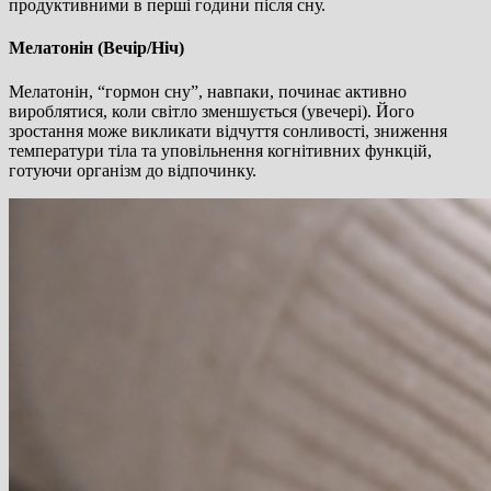
продуктивними в перші години після сну.
Мелатонін (Вечір/Ніч)
Мелатонін, “гормон сну”, навпаки, починає активно
вироблятися, коли світло зменшується (увечері). Його
зростання може викликати відчуття сонливості, зниження
температури тіла та уповільнення когнітивних функцій,
готуючи організм до відпочинку.