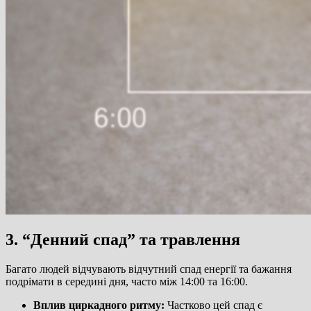
3. “Денний спад” та травлення
Багато людей відчувають відчутний спад енергії та бажання
подрімати в середині дня, часто між 14:00 та 16:00.
Вплив циркадного ритму:
Частково цей спад є