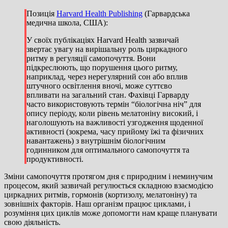
Позиція
Harvard Health Publishing
(Гарвардська
медична школа, США):
У своїх публікаціях Harvard Health зазвичай
звертає увагу на вирішальну роль циркадного
ритму в регуляції самопочуття. Вони
підкреслюють, що порушення цього ритму,
наприклад, через нерегулярний сон або вплив
штучного освітлення вночі, може суттєво
впливати на загальний стан. Фахівці Гарварду
часто використовують термін “біологічна ніч” для
опису періоду, коли рівень мелатоніну високий, і
наголошують на важливості узгодження щоденної
активності (зокрема, часу прийому їжі та фізичних
навантажень) з внутрішнім біологічним
годинником для оптимального самопочуття та
продуктивності.
Зміни самопочуття протягом дня є природним і неминучим
процесом, який зазвичай регулюється складною взаємодією
циркадних ритмів, гормонів (кортизолу, мелатоніну) та
зовнішніх факторів. Наш організм працює циклами, і
розуміння цих циклів може допомогти нам краще планувати
свою діяльність.