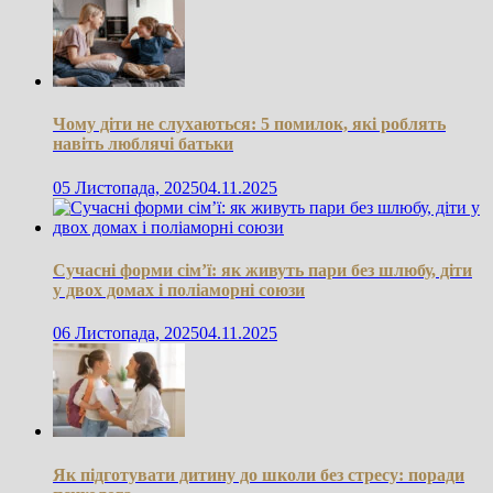
Чому діти не слухаються: 5 помилок, які роблять
навіть люблячі батьки
05 Листопада, 2025
04.11.2025
Сучасні форми сім’ї: як живуть пари без шлюбу, діти
у двох домах і поліаморні союзи
06 Листопада, 2025
04.11.2025
Як підготувати дитину до школи без стресу: поради