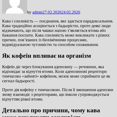
by
admin
27.02.2026
24.02.2026
Кава і сонливість — поєднання, яке здається парадоксальним.
Кава традиційно асоціюється з бадьорістю, проте деякі люди
відзначають, що після чашки напою з’являється втома або
бажання поспати. Кава сонливість може викликати з різних
причин, пов’язаних із біохімічними процесами,
індивідуальною чутливістю та способом споживання.
Як кофеїн впливає на організм
Кофеїн діє через блокування аденозину — речовини, яка
відповідає за відчуття втоми. Коли аденозинові рецептори
тимчасово «зайняті» кофеїном, мозок може сприймати це як
сигнал бадьорості.
Проте дія кофеїну є тимчасовою. Після її зменшення аденозин
знову взаємодіє з рецепторами, що інколи супроводжується
відчуттям різкої втоми.
Детально про причини, чому кава