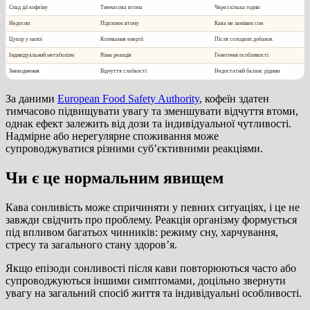
Спад дії кофеїну
Тимчасова втома
Через кілька годин
Недосип
Підсилює втому
Кава не замінює сон
Цукор у напої
Коливання енергії
Після солодких добавок
Індивідуальний метаболізм
Різна реакція
Генетичні особливості
Зневоднення
Відчуття слабкості
Недостатній баланс рідини
За даними
European Food Safety Authority
, кофеїн здатен
тимчасово підвищувати увагу та зменшувати відчуття втоми,
однак ефект залежить від дози та індивідуальної чутливості.
Надмірне або нерегулярне споживання може
супроводжуватися різними суб’єктивними реакціями.
Чи є це нормальним явищем
Кава сонливість може спричиняти у певних ситуаціях, і це не
завжди свідчить про проблему. Реакція організму формується
під впливом багатьох чинників: режиму сну, харчування,
стресу та загального стану здоров’я.
Якщо епізоди сонливості після кави повторюються часто або
супроводжуються іншими симптомами, доцільно звернути
увагу на загальний спосіб життя та індивідуальні особливості.