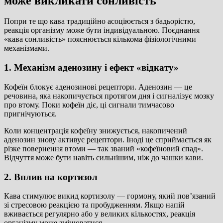
може викликати сонливість
Попри те що кава традиційно асоціюється з бадьорістю,
реакція організму може бути індивідуальною. Поєднання
«кава сонливість» пояснюється кількома фізіологічними
механізмами.
1. Механізм аденозину і ефект «відкату»
Кофеїн блокує аденозинові рецептори. Аденозин — це
речовина, яка накопичується протягом дня і сигналізує мозку
про втому. Поки кофеїн діє, ці сигнали тимчасово
пригнічуються.
Коли концентрація кофеїну знижується, накопичений
аденозин знову активує рецептори. Іноді це сприймається як
різке повернення втоми — так званий «кофеїновий спад».
Відчуття може бути навіть сильнішим, ніж до чашки кави.
2. Вплив на кортизол
Кава стимулює викид кортизолу — гормону, який пов’язаний
зі стресовою реакцією та пробудженням. Якщо напій
вживається регулярно або у великих кількостях, реакція
організму може змінюватися.