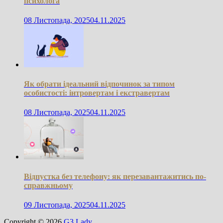
психолога
08 Листопада, 2025
04.11.2025
Як обрати ідеальний відпочинок за типом
особистості: інтровертам і екстравертам
08 Листопада, 2025
04.11.2025
Відпустка без телефону: як перезавантажитись по-
справжньому
09 Листопада, 2025
04.11.2025
Copyright © 2026
G3 Lady
.