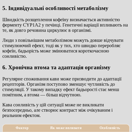
5. Індивідуальні особливості метаболізму
Швидкість розщеплення кофеїну визначається активністю
ферменту CYP1A2 у печінці. Генетичні варіації впливають на
те, як довго речовина циркулює в організмі.
Люди з повільнішим метаболізмом можуть довше відчувати
стимулюючий ефект, тоді як у тих, хто швидко переробляє
кофеїн, бадьорість може змінюватися короткочасною
сонливістю.
6. Хронічна втома та адаптація організму
Регулярне споживання кави може призводити до адаптації
рецепторів. Організм поступово зменшує чутливість до
стимуляції. У такому випадку ефект бадьорості стає менш
помітним, а втома — більш відчутною.
Кава сонливість у цій ситуації може не викликати
безпосередньо, але створює контраст між очікуваним і
реальним ефектом.
Фактор
Як може впливати
Особливість