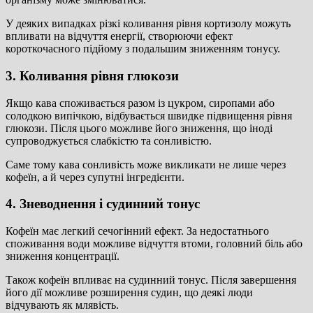
У деяких випадках різкі коливання рівня кортизолу можуть
впливати на відчуття енергії, створюючи ефект
короткочасного підйому з подальшим зниженням тонусу.
3. Коливання рівня глюкози
Якщо кава споживається разом із цукром, сиропами або
солодкою випічкою, відбувається швидке підвищення рівня
глюкози. Після цього можливе його зниження, що іноді
супроводжується слабкістю та сонливістю.
Саме тому кава сонливість може викликати не лише через
кофеїн, а й через супутні інгредієнти.
4. Зневоднення і судинний тонус
Кофеїн має легкий сечогінний ефект. За недостатнього
споживання води можливе відчуття втоми, головний біль або
зниження концентрації.
Також кофеїн впливає на судинний тонус. Після завершення
його дії можливе розширення судин, що деякі люди
відчувають як млявість.