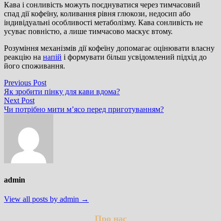
Кава і сонливість можуть поєднуватися через тимчасовий
спад дії кофеїну, коливання рівня глюкози, недосип або
індивідуальні особливості метаболізму. Кава сонливість не
усуває повністю, а лише тимчасово маскує втому.
Розуміння механізмів дії кофеїну допомагає оцінювати власну
реакцію на
напій
і формувати більш усвідомлений підхід до
його споживання.
Навігація
Previous
Previous Post
post:
Як зробити пінку для кави вдома?
записів
Next
Next Post
post:
Чи потрібно мити м’ясо перед приготуванням?
admin
View all posts by admin →
Про нас