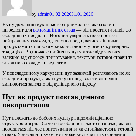
by
admin
01.02.2026
31.01.2026
Нут у домашній кухні часто сприймається як базовий
інгредієнт для
різноманітних страв
— від простих гарнірів до
складніших поєднань. Його популярність пояснюється
нейтральним смаком, здатністю поєднуватися з іншими
продуктами та широким використанням у різних кулінарних
традиціях. Водночас сприйняття нуту може відрізнятися
залежно від способу приготування, текстури готової страви та
загального складу інгредієнтів.
У повсякденному харчуванні нут зазвичай розглядають не як
складний продукт, а як гнучку основу, властивості якої
змінюються залежно від кулінарного підходу.
Нут як продукт повсякденного
використання
Нут належить до бобових культур і відомий щільною
структурою зерна. Саме ця особливість часто визначає, як він
поводиться під час приготування та як сприймається в готовій
страві. У домашній кухні нут може виступати як основний