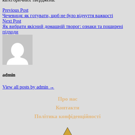
Навігація
Previous
Previous Post
post:
Чечевиця: як готувати, щоб не було відчуття важкості
записів
Next
Next Post
post:
Як вибрати якісний домашній творог: ознаки та поширені
підходи
admin
View all posts by admin →
Про нас
Контакти
Політика конфіденційності