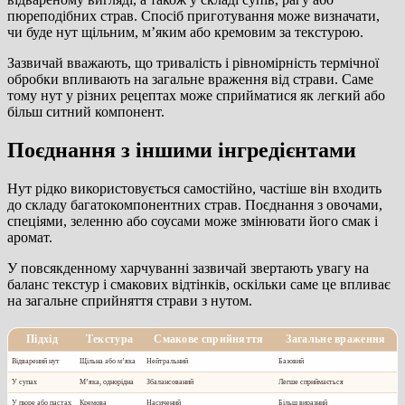
пюреподібних страв. Спосіб приготування може визначати,
чи буде нут щільним, м’яким або кремовим за текстурою.
Зазвичай вважають, що тривалість і рівномірність термічної
обробки впливають на загальне враження від страви. Саме
тому нут у різних рецептах може сприйматися як легкий або
більш ситний компонент.
Поєднання з іншими інгредієнтами
Нут рідко використовується самостійно, частіше він входить
до складу багатокомпонентних страв. Поєднання з овочами,
спеціями, зеленню або соусами може змінювати його смак і
аромат.
У повсякденному харчуванні зазвичай звертають увагу на
баланс текстур і смакових відтінків, оскільки саме це впливає
на загальне сприйняття страви з нутом.
Підхід
Текстура
Смакове сприйняття
Загальне враження
Відварений нут
Щільна або м’яка
Нейтральний
Базовий
У супах
М’яка, однорідна
Збалансований
Легше сприймається
У пюре або пастах
Кремова
Насичений
Більш виразний