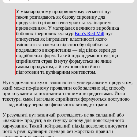
У міжнародному продовольчому сегменті нут
також розглядають як базову сировину для
продуктів із різною текстурою та кулінарним
призначенням. У матеріалах великого виробника
бобових і зернових культур
Bob’s Red Mill
нут
описується як інгредієнт, властивості якого
змінюються залежно від способу обробки та
подальшого використання — від цілих зерен до
подрібнених форм. Такий підхід демонструє, що
сприйняття страв із нуту формується не лише
самим продуктом, а й технологією його
підготовки та кулінарним контекстом.
Нут у домашній кухні залишається універсальним продуктом,
який може по-різному проявляти себе залежно від способу
приготування та поєднання з іншими інгредієнтами. Його
текстура, смак і загальне сприйняття формуються поступово
— від вибору зерна до фінального вигляду страви.
У результаті нут зазвичай розглядають не як складний або
«важкий» продукт, а як гнучку основу для повсякденного
харчування. Такий нейтральний підхід дозволяє вписувати
його в різні кулінарні сценарії без жорстких правил і
категоричних тверджень.