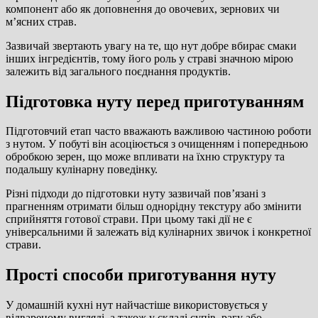
компонент або як доповнення до овочевих, зернових чи
м’ясних страв.
Зазвичай звертають увагу на те, що нут добре вбирає смаки
інших інгредієнтів, тому його роль у страві значною мірою
залежить від загального поєднання продуктів.
Підготовка нуту перед приготуванням
Підготовчий етап часто вважають важливою частиною роботи
з нутом. У побуті він асоціюється з очищенням і попередньою
обробкою зерен, що може впливати на їхню структуру та
подальшу кулінарну поведінку.
Різні підходи до підготовки нуту зазвичай пов’язані з
прагненням отримати більш однорідну текстуру або змінити
сприйняття готової страви. При цьому такі дії не є
універсальними й залежать від кулінарних звичок і конкретної
страви.
Прості способи приготування нуту
У домашній кухні нут найчастіше використовується у
відвареному вигляді, а також у складі супів, рагу або