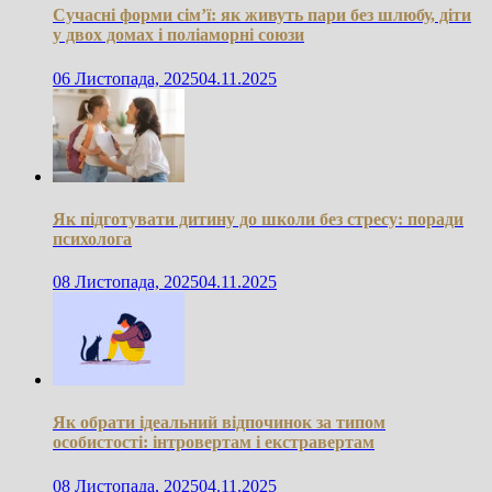
Сучасні форми сім’ї: як живуть пари без шлюбу, діти
у двох домах і поліаморні союзи
06 Листопада, 2025
04.11.2025
Як підготувати дитину до школи без стресу: поради
психолога
08 Листопада, 2025
04.11.2025
Як обрати ідеальний відпочинок за типом
особистості: інтровертам і екстравертам
08 Листопада, 2025
04.11.2025