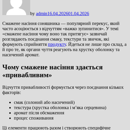
by
admin
16.04.2026
01.04.2026
Смажене насіння соняшника — популярний перекус, який
часто асоціюється з відчуттям «важко зупинитися». У темі
«смажене насіння чому воно так притягує» зазвичай
розглядають поєднання смаку, текстури та звичок, які
формують сприйняття
продукту
. Йдеться не лише про склад, а
й про те, як органи чуття реагують на хрустку оболонку та
насичений аромат.
Чому смажене насіння здається
«привабливим»
Відчуття привабливості формується через поєднання кількох
факторів:
смак (солоний або насичений)
текстура (хрустка оболонка і м’яка серцевина)
аромат після обсмаження
процес споживання
Ці елементи працюють разом і створюють специфічне