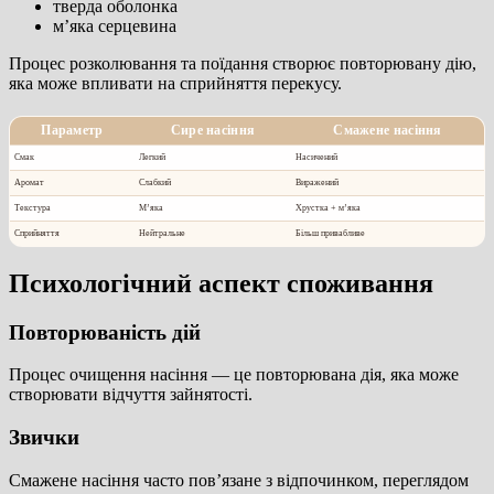
тверда оболонка
м’яка серцевина
Процес розколювання та поїдання створює повторювану дію,
яка може впливати на сприйняття перекусу.
Параметр
Сире насіння
Смажене насіння
Смак
Легкий
Насичений
Аромат
Слабкий
Виражений
Текстура
М’яка
Хрустка + м’яка
Сприйняття
Нейтральне
Більш привабливе
Психологічний аспект споживання
Повторюваність дій
Процес очищення насіння — це повторювана дія, яка може
створювати відчуття зайнятості.
Звички
Смажене насіння часто пов’язане з відпочинком, переглядом