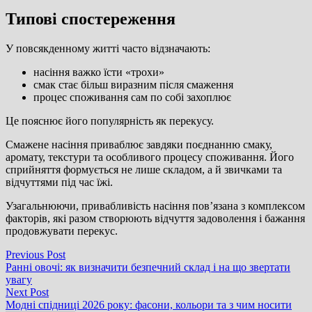
Типові спостереження
У повсякденному житті часто відзначають:
насіння важко їсти «трохи»
смак стає більш виразним після смаження
процес споживання сам по собі захоплює
Це пояснює його популярність як перекусу.
Смажене насіння приваблює завдяки поєднанню смаку,
аромату, текстури та особливого процесу споживання. Його
сприйняття формується не лише складом, а й звичками та
відчуттями під час їжі.
Узагальнюючи, привабливість насіння пов’язана з комплексом
факторів, які разом створюють відчуття задоволення і бажання
продовжувати перекус.
Навігація
Previous
Previous Post
post:
Ранні овочі: як визначити безпечний склад і на що звертати
записів
увагу
Next
Next Post
post:
Модні спідниці 2026 року: фасони, кольори та з чим носити