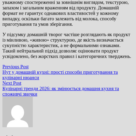
уважному спостереженні за зовнішнім виглядом, текстурою,
запахом і загальним враженням від продукту. Домашній
формат не гарантує однакових властивостей у кожному
випадку, оскільки багато залежить від молока, способу
приготування та умов зберігання.
У підсумку домашній творог частіше розглядають як продукт
із мінливою, «живою» структурою, де якість визначається
сукупністю характеристик, а не формальними ознаками.
Такий нейтральний підхід дозволяє оцінювати продукт
усвідомлено, без жорстких правил і категоричних тверджень.
Навігація
Previous
Previous Post
post:
Нут у домашній кухні: прості способи приготування та
записів
кулінарні нюанси
Next
Next Post
post:
Кулінарні тренди 2026: як змінюється домашня кухня та
споживчі звички