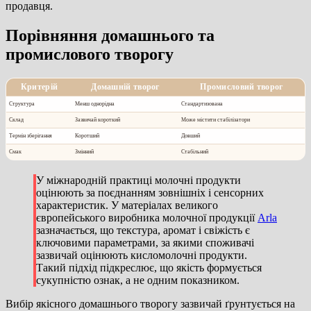
продавця.
Порівняння домашнього та
промислового творогу
Критерій
Домашній творог
Промисловий творог
Структура
Менш однорідна
Стандартизована
Склад
Зазвичай короткий
Може містити стабілізатори
Термін зберігання
Коротший
Довший
Смак
Змінний
Стабільний
У міжнародній практиці молочні продукти
оцінюють за поєднанням зовнішніх і сенсорних
характеристик. У матеріалах великого
європейського виробника молочної продукції
Arla
зазначається, що текстура, аромат і свіжість є
ключовими параметрами, за якими споживачі
зазвичай оцінюють кисломолочні продукти.
Такий підхід підкреслює, що якість формується
сукупністю ознак, а не одним показником.
Вибір якісного домашнього творогу зазвичай ґрунтується на