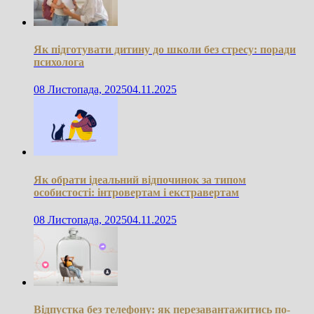
Як підготувати дитину до школи без стресу: поради
психолога
08 Листопада, 2025
04.11.2025
Як обрати ідеальний відпочинок за типом
особистості: інтровертам і екстравертам
08 Листопада, 2025
04.11.2025
Відпустка без телефону: як перезавантажитись по-