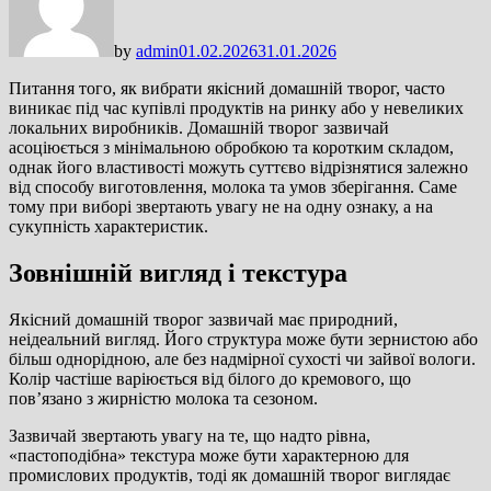
by
admin
01.02.2026
31.01.2026
Питання того, як вибрати якісний домашній творог, часто
виникає під час купівлі продуктів на ринку або у невеликих
локальних виробників. Домашній творог зазвичай
асоціюється з мінімальною обробкою та коротким складом,
однак його властивості можуть суттєво відрізнятися залежно
від способу виготовлення, молока та умов зберігання. Саме
тому при виборі звертають увагу не на одну ознаку, а на
сукупність характеристик.
Зовнішній вигляд і текстура
Якісний домашній творог зазвичай має природний,
неідеальний вигляд. Його структура може бути зернистою або
більш однорідною, але без надмірної сухості чи зайвої вологи.
Колір частіше варіюється від білого до кремового, що
пов’язано з жирністю молока та сезоном.
Зазвичай звертають увагу на те, що надто рівна,
«пастоподібна» текстура може бути характерною для
промислових продуктів, тоді як домашній творог виглядає