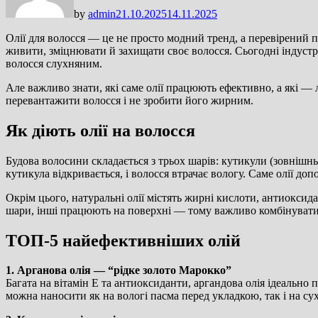
by
admin
21.10.2025
14.11.2025
Олії для волосся — це не просто модний тренд, а перевірений 
живити, зміцнювати й захищати своє волосся. Сьогодні індустрі
волосся слухняним.
Але важливо знати, які саме олії працюють ефективно, а які 
перевантажити волосся і не зробити його жирним.
Як діють олії на волосся
Будова волосини складається з трьох шарів: кутикули (зовнішнь
кутикула відкривається, і волосся втрачає вологу. Саме олії д
Окрім цього, натуральні олії містять жирні кислоти, антиоксида
шари, інші працюють на поверхні — тому важливо комбінувати 
ТОП-5 найефективніших олій
1. Арганова олія — “рідке золото Марокко”
Багата на вітамін E та антиоксиданти, аргандова олія ідеально
можна наносити як на вологі пасма перед укладкою, так і на су