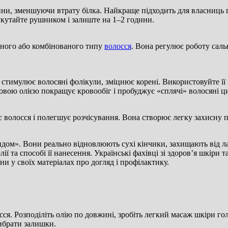
ини, зменшуючи втрату білка. Найкраще підходить для власниць г
укутайте рушником і залиште на 1–2 години.
рного або комбінованого типу
волосся
. Вона регулює роботу саль
, стимулює волосяні фолікули, зміцнює корені. Використовуйте ї
овою олією покращує кровообіг і пробуджує «сплячі» волосяні ц
є волосся і полегшує розчісування. Вона створює легку захисну п
ендом». Вони реально відновлюють сухі кінчики, захищають від 
ї та способі її нанесення. Українські фахівці зі здоров’я шкіри
ни у своїх матеріалах про догляд і профілактику.
ся. Розподіліть олію по довжині, зробіть легкий масаж шкіри г
ибрати залишки.