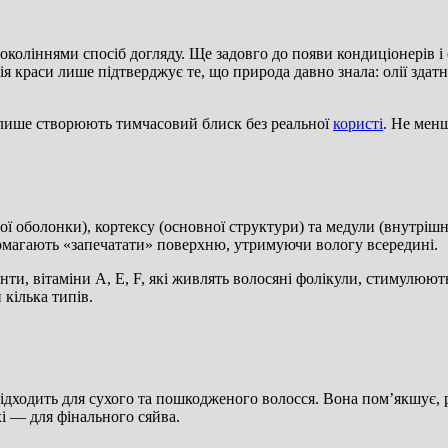
поколіннями спосіб догляду. Ще задовго до появи кондиціонерів 
я краси лише підтверджує те, що природа давно знала: олії здатн
— лише створюють тимчасовий блиск без реальної
користі
. Не менш
ої оболонки), кортексу (основної структури) та медули (внутріш
опомагають «запечатати» поверхню, утримуючи вологу всередині.
нти, вітаміни A, E, F, які живлять волосяні фолікули, стимулюють
кілька типів.
 підходить для сухого та пошкодженого волосся. Вона пом’якшує, 
хі — для фінального сяйва.