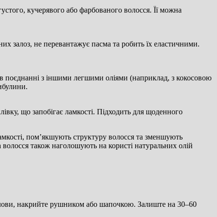
устого, кучерявого або фарбованого волосся. Її можна
них залоз, не перевантажує пасма та робить їх еластичними.
ї в поєднанні з іншими легшими оліями (наприклад, з кокосовою
ибулини.
лівку, що запобігає ламкості. Підходить для щоденного
ламкості, пом’якшують структуру волосся та зменшують
 та волосся також наголошують на користі натуральних олій
олови, накрийте рушником або шапочкою. Залиште на 30–60