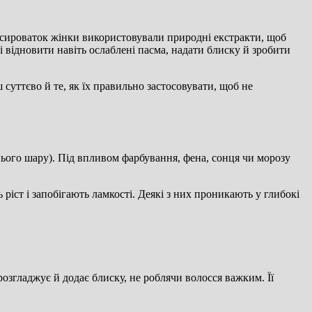
і сироваток жінки використовували природні екстракти, щоб
і відновити навіть ослаблені пасма, надати блиску й зробити
 суттєво й те, як їх правильно застосовувати, щоб не
нього шару). Під впливом фарбування, фена, сонця чи морозу
 ріст і запобігають ламкості. Деякі з них проникають у глибокі
розгладжує й додає блиску, не роблячи волосся важким. Її