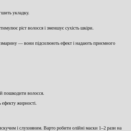
гшить укладку.
имулює ріст волосся і зменшує сухість шкіри.
и розмарину — вони підсилюють ефект і надають приємного
 й пошкодити волосся.
ь ефекту жирності.
искучим і слухняним. Варто робити олійні маски 1–2 рази на