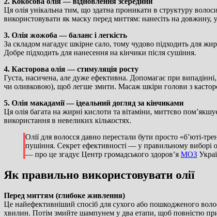
2. Кокосова олія — відновлення зсередини
Ця олія унікальна тим, що здатна проникати в структуру волос
використовувати як маску перед миттям: нанесіть на довжину, 
3. Олія жожоба — баланс і легкість
За складом нагадує шкірне сало, тому чудово підходить для жи
Добре підходить для нанесення на кінчики після сушіння.
4. Касторова олія — стимуляція росту
Густа, насичена, але дуже ефективна. Допомагає при випадінні
чи оливковою), щоб легше змити. Масаж шкіри голови з кастор
5. Олія макадамії — ідеальний догляд за кінчиками
Ця олія багата на жирні кислоти та вітаміни, миттєво пом’якшу
використання в невеликих кількостях.
Олії для волосся давно перестали бути просто «б’юті-тр
пушіння. Секрет ефективності — у правильному виборі олі
— про це згадує Центр громадського здоров’я
МОЗ
Украї
Як правильно використовувати олії
Перед миттям (глибоке живлення)
Це найефективніший спосіб для сухого або пошкодженого волос
хвилин. Потім змийте шампунем у два етапи, щоб повністю пр