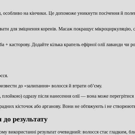
ся, особливо на кінчики. Це допоможе уникнути посічення й поле
вати для зміцнення коренів. Масаж покращує мікроциркуляцію, ст
оба + касторову. Додайте кілька крапель ефірної олії лаванди ч
сся.
извести до «залипання» волосся й втрати об’єму.
плойкою) одразу після нанесення олії — вона може перегрітися
оградних кісточок або арганову. Вони не обтяжують і не створюют
 до результату
ому використанні результат очевидний: волосся стає гладким, бл