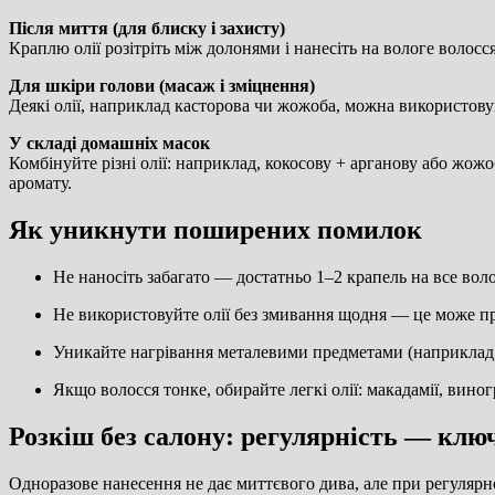
Після миття (для блиску і захисту)
Краплю олії розітріть між долонями і нанесіть на вологе волос
Для шкіри голови (масаж і зміцнення)
Деякі олії, наприклад касторова чи жожоба, можна використову
У складі домашніх масок
Комбінуйте різні олії: наприклад, кокосову + арганову або жож
аромату.
Як уникнути поширених помилок
Не наносіть забагато — достатньо 1–2 крапель на все воло
Не використовуйте олії без змивання щодня — це може пр
Уникайте нагрівання металевими предметами (наприклад, 
Якщо волосся тонке, обирайте легкі олії: макадамії, вин
Розкіш без салону: регулярність — ключ
Одноразове нанесення не дає миттєвого дива, але при регулярн