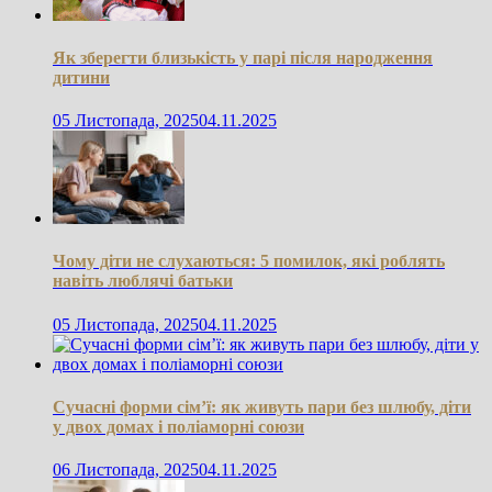
Як зберегти близькість у парі після народження
дитини
05 Листопада, 2025
04.11.2025
Чому діти не слухаються: 5 помилок, які роблять
навіть люблячі батьки
05 Листопада, 2025
04.11.2025
Сучасні форми сім’ї: як живуть пари без шлюбу, діти
у двох домах і поліаморні союзи
06 Листопада, 2025
04.11.2025