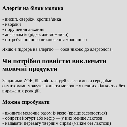
Алергія на білок молока
• висип, свербіж, кропив’янка
• набряки
• порушення дихання
• анафілаксія (рідко, але можливо)
• потребує повного виключення молочного
Якщо є підозра на алергію — обов’язково до алерголога.
Чи потрібно повністю виключати
молочні продукти
За даними ZOE, більшість людей з легкими та середніми
симптомами можуть вживати молочне у певних кількостях без
виражених реакцій.
Можна спробувати
• вживати молочне разом із їжею (краще засвоюється)
• обирати йогурт або кефір — у них менше лактози
• надавати перевагу твердим сирам (майже без лактози)