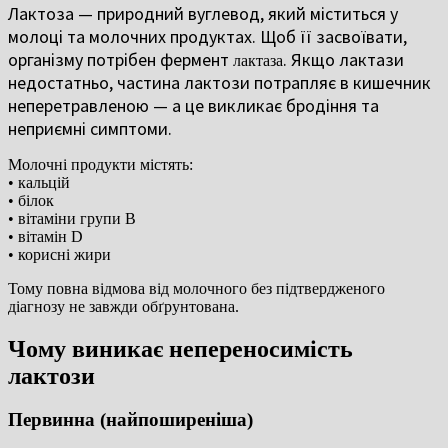
Лактоза — природний вуглевод, який міститься у
молоці та молочних продуктах. Щоб її засвоївати,
організму потрібен фермент
. Якщо лактази
лактаза
недостатньо, частина лактози потрапляє в кишечник
неперетравленою — а це викликає бродіння та
неприємні симптоми.
Молочні продукти містять:
• кальцій
• білок
• вітаміни групи B
• вітамін D
• корисні жири
Тому повна відмова від молочного без підтвердженого
діагнозу не завжди обґрунтована.
Чому виникає непереносимість
лактози
Первинна (найпоширеніша)