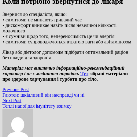
Коли потрібно звернутися до лікаря
Звернися до спеціаліста, якщо:
• симптоми не минають тривалий час
• дискомфорт виникає навіть після невеликої кількості
молочного
• є сумніви щодо того, непереносимість це чи алергія
• симптоми супроводжуються втратою ваги або авітамінозом
Лікар або дієтолог допоможе підібрати оптимальний раціон
без шкоди для здоров’я.
Матеріал має виключно інформаційно-рекомендаційний
характер і не є медичною порадою.
Тут
зібрані матеріали
про здорове харчування і турботи про тіло.
Навігація
Previous
Previous Post
post:
Глютен: шкідливий він насправді чи ні
записів
Next
Next Post
post:
Теплі напої для імунітету взимку