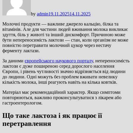
by
admin
19.11.2025
14.11.2025
Молочні продукти — важливе джерело кальцію, білка та
вітамінів. Але для частини людей вживання молока викликає
здуття, біль у животі та інший дискомфорт. Причиною може
бути непереносимість лактози — стан, коли організм не може
повністю перетравити молочний цукор через нестачу
ферменту лактази.
За даними
європейського наукового порталу
, непереносимість
лактози є дуже поширеною серед дорослого населення
Європи, і рівень чутливості значно відрізняється від людини
до людини. Одні можуть без проблем вживати невелику
кількість молока, інші реагують навіть на кілька ковтків.
Матеріал має рекомендаційний характер. Якщо симптоми
повторюються, важливо проконсультуватися з лікарем або
гастроентерологом.
Що таке лактоза і як працює її
перетравлення