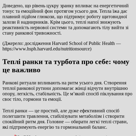
Доведено, що рівень цукру зранку впливає на енергетичний
тонус та емоційний фон протягом усього дня. Тепла їжа дає
плавний підйом глюкози, що підтримує роботу щитовидної
залози й наднирників. Крім цього, теплі напої знижують
реактивність нервової системи та допомагають тілу вийти зі
стану ранкової тривожності.
(Джерело: дослідження Harvard School of Public Health —
https://www.hsph.harvard.edu/nutritionsource
)
Теплі ранки та турбота про себе: чому
це важливо
Ранкові ритуали впливають на ритм усього дня. Створення
теплої ранкової рутини допомагає жінці відчути внутрішню
опору, легкість, стабільність. Це м’який спосіб піклування про
своє тіло, гормони та емоції.
Теплі ранки — це простий, але дуже ефективний спосіб
полегшити травлення, стабілізувати метаболізм і створити
спокійний ритм дня. Головне — обирати легкі теплі страви,
які підтримують енергію та гормональний баланс.