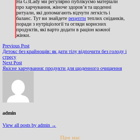
На G3Lady ми регулярно публікуємо матеріали
про харчування, жіноче здоров’я та щоденні
ритуали, які допомагають відчути легкість і
баланс. Тут ви знайдете
рецепти
теплих сніданків,
поради з нутріціології та огляди корисних
продуктів, які варто додати в раціон кожної
жінки.
Навігація
Previous
Previous Post
post:
Детокс без крайнощів: як дати тілу відпочити без голоду і
записів
стресу
Next
Next Post
post:
Якісне харчування: продукти для щоденного очищення
admin
View all posts by admin →
Про нас