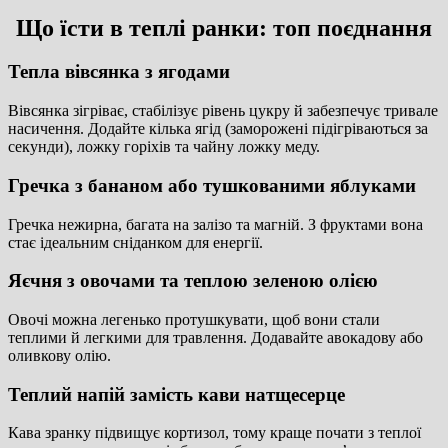
Що їсти в теплі ранки: топ поєднання
Тепла вівсянка з ягодами
Вівсянка зігріває, стабілізує рівень цукру й забезпечує тривале
насичення. Додайте кілька ягід (заморожені підігріваються за
секунди), ложку горіхів та чайну ложку меду.
Гречка з бананом або тушкованими яблуками
Гречка нежирна, багата на залізо та магній. З фруктами вона
стає ідеальним сніданком для енергії.
Яєчня з овочами та теплою зеленою олією
Овочі можна легенько протушкувати, щоб вони стали
теплими й легкими для травлення. Додавайте авокадову або
оливкову олію.
Теплий напій замість кави натщесерце
Кава зранку підвищує кортизол, тому краще почати з теплої