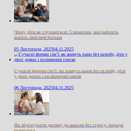
Чому діти не слухаються: 5 помилок, які роблять
навіть люблячі батьки
05 Листопада, 2025
04.11.2025
Сучасні форми сім’ї: як живуть пари без шлюбу, діти
у двох домах і поліаморні союзи
06 Листопада, 2025
04.11.2025
Як підготувати дитину до школи без стресу: поради
психолога