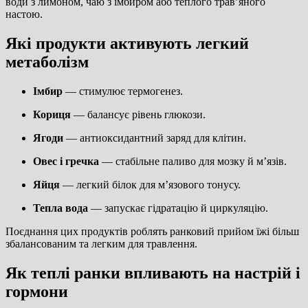
води з лимоном, чаю з імбиром або теплого трав’яного
настою.
Які продукти активують легкий
метаболізм
Імбир
— стимулює термогенез.
Кориця
— балансує рівень глюкози.
Ягоди
— антиоксидантний заряд для клітин.
Овес і гречка
— стабільне паливо для мозку й м’язів.
Яйця
— легкий білок для м’язового тонусу.
Тепла вода
— запускає гідратацію й циркуляцію.
Поєднання цих продуктів роблять ранковий прийом їжі більш
збалансованим та легким для травлення.
Як теплі ранки впливають на настрій і
гормони