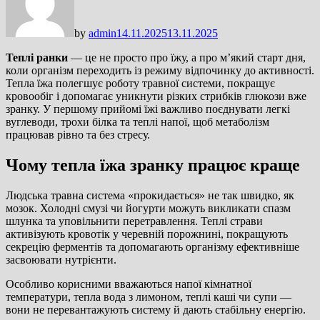
by
admin
14.11.2025
13.11.2025
Теплі ранки
— це не просто про їжу, а про м’який старт дня,
коли організм переходить із режиму відпочинку до активності.
Тепла їжа полегшує роботу травної системи, покращує
кровообіг і допомагає уникнути різких стрибків глюкози вже
зранку. У першому прийомі їжі важливо поєднувати легкі
вуглеводи, трохи білка та теплі напої, щоб метаболізм
працював рівно та без стресу.
Чому тепла їжа зранку працює краще
Людська травна система «прокидається» не так швидко, як
мозок. Холодні смузі чи йогурти можуть викликати спазм
шлунка та уповільнити перетравлення. Теплі страви
активізують кровотік у черевній порожнині, покращують
секрецію ферментів та допомагають організму ефективніше
засвоювати нутрієнти.
Особливо корисними вважаються напої кімнатної
температури, тепла вода з лимоном, теплі каші чи супи —
вони не перевантажують систему й дають стабільну енергію.