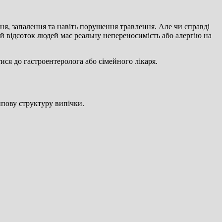
я, запалення та навіть порушення травлення. Але чи справді
й відсоток людей має реальну непереносимість або алергію на
ся до гастроентеролога або сімейного лікаря.
типову структуру випічки.