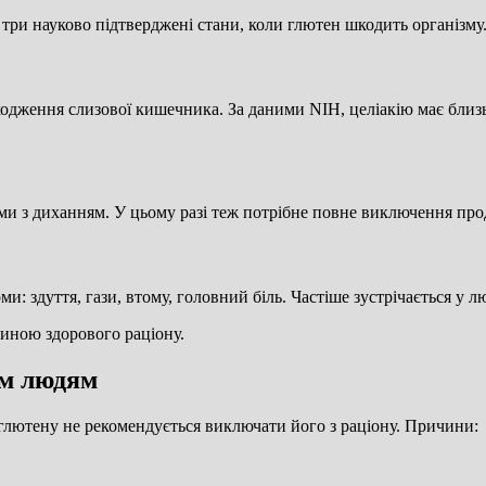
три науково підтверджені стани, коли глютен шкодить організму
одження слизової кишечника. За даними NIH, целіакію має близ
ми з диханням. У цьому разі теж потрібне повне виключення прод
и: здуття, гази, втому, головний біль. Частіше зустрічається у
тиною здорового раціону.
им людям
глютену не рекомендується виключати його з раціону. Причини: