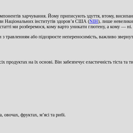
мпонентів харчування. Йому приписують здуття, втому, висипанн
ими Національних інститутів здоров’я США (
NIH
), лише невелики
 статті ми розберемося, кому варто уникати глютену, а кому — ні.
 з травленням або підозрюєте непереносимість, важливо звернути
іх продуктах на їх основі. Він забезпечує еластичність тіста та 
, овочах, фруктах, м’ясі та рибі.