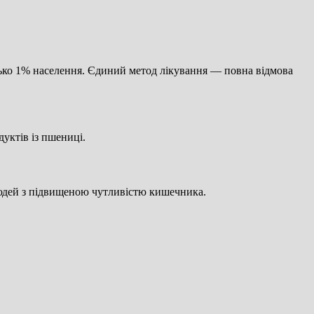
.
ько 1% населення. Єдиний метод лікування — повна відмова
уктів із пшениці.
 людей з підвищеною чутливістю кишечника.