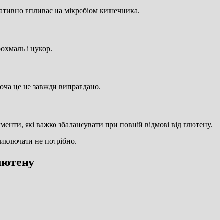
гативно впливає на мікробіом кишечника.
охмаль і цукор.
оча це не завжди виправдано.
енти, які важко збалансувати при повній відмові від глютену.
виключати не потрібно.
глютену