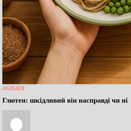
ЗДОРОВ'Я
Глютен: шкідливий він насправді чи ні