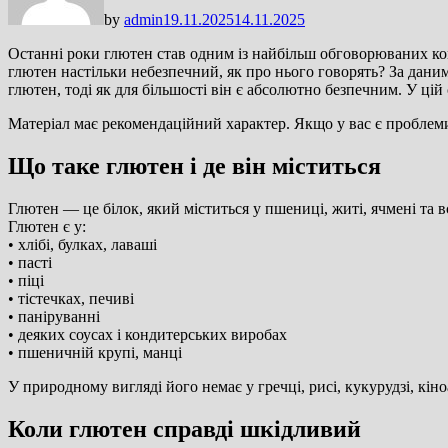
by
admin
19.11.2025
14.11.2025
Останні роки глютен став одним із найбільш обговорюваних ко
глютен настільки небезпечний, як про нього говорять? За дан
глютен, тоді як для більшості він є абсолютно безпечним. У цій
Матеріал має рекомендаційний характер. Якщо у вас є проблеми
Що таке глютен і де він міститься
Глютен — це білок, який міститься у пшениці, житі, ячмені та вс
Глютен є у:
• хлібі, булках, лаваші
• пасті
• піці
• тістечках, печиві
• паніруванні
• деяких соусах і кондитерських виробах
• пшеничній крупі, манці
У природному вигляді його немає у гречці, рисі, кукурудзі, кіноа
Коли глютен справді шкідливий