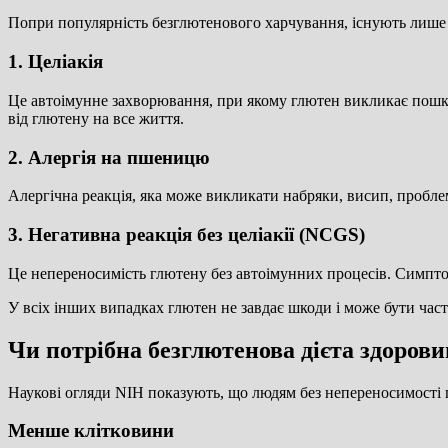
Попри популярність безглютенового харчування, існують лише 
1. Целіакія
Це автоімунне захворювання, при якому глютен викликає пошк
від глютену на все життя.
2. Алергія на пшеницю
Алергічна реакція, яка може викликати набряки, висип, пробле
3. Негативна реакція без целіакії (NCGS)
Це непереносимість глютену без автоімунних процесів. Симптом
У всіх інших випадках глютен не завдає шкоди і може бути час
Чи потрібна безглютенова дієта здоров
Наукові огляди NIH показують, що людям без непереносимості 
Менше клітковини