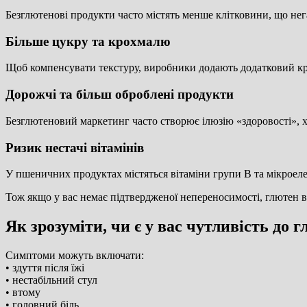
Безглютенові продукти часто містять менше клітковини, що не
Більше цукру та крохмалю
Щоб компенсувати текстуру, виробники додають додатковий кр
Дорожчі та більш оброблені продукти
Безглютеновий маркетинг часто створює ілюзію «здоровості», х
Ризик нестачі вітамінів
У пшеничних продуктах містяться вітаміни групи B та мікроелем
Тож якщо у вас немає підтвердженої непереносимості, глютен 
Як зрозуміти, чи є у вас чутливість до 
Симптоми можуть включати:
• здуття після їжі
• нестабільний стул
• втому
• головний біль