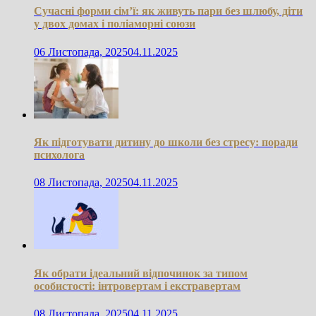
Сучасні форми сім’ї: як живуть пари без шлюбу, діти
у двох домах і поліаморні союзи
06 Листопада, 2025
04.11.2025
Як підготувати дитину до школи без стресу: поради
психолога
08 Листопада, 2025
04.11.2025
Як обрати ідеальний відпочинок за типом
особистості: інтровертам і екстравертам
08 Листопада, 2025
04.11.2025