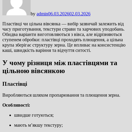
by
admin
06.03.2026
02.03.2026
Пластівці чи цільна вівсянка — вибір зазвичай залежить від
часу приготування, текстури страви та харчових уподобань.
Обидва варіанти виготовляються з вівса, але відрізняються
ступенем обробки: пластівці проходять плющення, а цільна
крупа зберігає структуру зерна. Це впливає на консистенцію
каші, швидкість варіння та відчуття ситості.
У чому різниця між пластівцями та
цільною вівсянкою
Пластівці
Виробляються шляхом пропарювання та плющення зерна.
Особливості:
швидше готуються;
мають м’якшу текстуру;