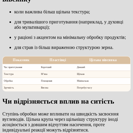
коли важлива більш щільна текстура;
для тривалішого приготування (наприклад, у духовці
або мультиварці);
у раціоні з акцентом на мінімальну обробку продуктів;
для страв із більш вираженою структурою зерна.
Показник
Пластівці
Цільна вівсянка
Час приготування
Коротший
Довший
Текстура
М’яка
Щільна
Обробка
Плющення
Мінімальна
Зручність
Висока
Потребує часу
Чи відрізняється вплив на ситість
Ступінь обробки може впливати на швидкість засвоєння
вуглеводів. Цільна крупа через щільнішу структуру іноді
асоціюється з довшим відчуттям насичення, проте
індивідуальні реакції можуть відрізнятися.