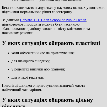
Бета-глюкани часто згадуються у наукових оглядах у контексті
підтримки нормального рівня холестерину.
За даними
Harvard T.H. Chan School of Public Health
,
цільнозернові продукти можуть бути частиною
збалансованого раціону завдяки вмісту клітковини та
поживних речовин.
У яких ситуаціях обирають пластівці
коли обмежений час на приготування;
для швидкого сніданку;
у рецептах випічки або граноли;
для м’якої текстури.
Пластівці швидкого приготування зазвичай мають
найменший час варіння.
У яких ситуаціях обирають цільну
вівсянку