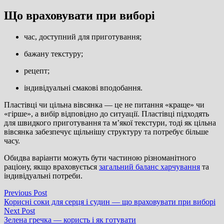
Що враховувати при виборі
час, доступний для приготування;
бажану текстуру;
рецепт;
індивідуальні смакові вподобання.
Пластівці чи цільна вівсянка — це не питання «краще» чи
«гірше», а вибір відповідно до ситуації. Пластівці підходять
для швидкого приготування та м’якої текстури, тоді як цільна
вівсянка забезпечує щільнішу структуру та потребує більше
часу.
Обидва варіанти можуть бути частиною різноманітного
раціону, якщо враховується
загальний баланс харчування
та
індивідуальні потреби.
Навігація
Previous
Previous Post
post:
Корисні соки для серця і судин — що враховувати при виборі
записів
Next
Next Post
post:
Зелена гречка — користь і як готувати