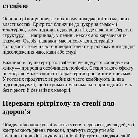
стевією
Основна різниця полягає в їхньому походженні та смакових
властивостях. Ерітрітол ближчий до цукру за смаком і
текстурою, тому підходить для рецептів, де важливо зберегти
структуру — наприклад, у печиві, кексах або карамельних
глазурях. Стевія, навпаки, має високу концентрацію
солодкості, тому її часто використовують у рідкому вигляді для
підсолодження чаю, кави або смузі.
Важливо й те, що ерітрітол забезпечує відчуття «холоду» на
язику — природна особливість поліолів. Стевія такого ефекту
не має, але може залишати характерний рослинний присмак.
У готових продуктах виробники часто комбінують ці два
підсолоджувачі, щоб отримати максимально природний смак
без гіркоти й без зайвих калорій.
Переваги ерітрітолу та стевії для
здоров’я
Обидва підсолоджувачі мають суттєві переваги для людей, які
контролюють рівень глюкози, прагнуть схуднути або
зменшити кількість цукру в раціоні. Ерітрітол, завдяки своїй