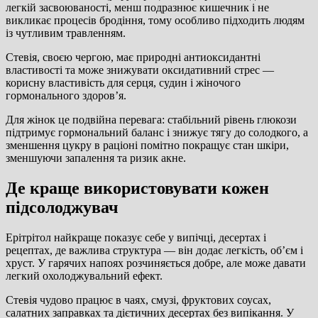
легкій засвоюваності, менш подразнює кишечник і не
викликає процесів бродіння, тому особливо підходить людям
із чутливим травленням.
Стевія, своєю чергою, має природні антиоксидантні
властивості та може знижувати оксидативний стрес —
корисну властивість для серця, судин і жіночого
гормонального здоров’я.
Для жінок це подвійна перевага: стабільний рівень глюкози
підтримує гормональний баланс і знижує тягу до солодкого, а
зменшення цукру в раціоні помітно покращує стан шкіри,
зменшуючи запалення та ризик акне.
Де краще використовувати кожен
підсолоджувач
Ерітрітол найкраще показує себе у випічці, десертах і
рецептах, де важлива структура — він додає легкість, об’єм і
хруст. У гарячих напоях розчиняється добре, але може давати
легкий охолоджувальний ефект.
Стевія чудово працює в чаях, смузі, фруктових соусах,
салатних заправках та дієтичних десертах без випікання. У