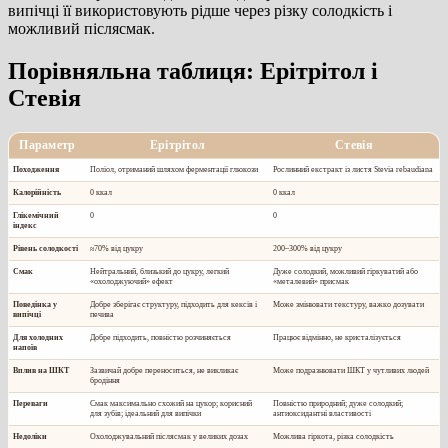
випічці її використовують рідше через різку солодкість і
можливий післясмак.
Порівняльна таблиця: Ерітрітол і
Стевія
Параметр
Ерітрітол
Стевія
Походження
Поліол, отриманий шляхом ферментації глюкози
Рослинний екстракт із листя Stevia rebaudiana
Калорійність
0 ккал
0 ккал
Глікемічний
0
0
індекс
Рівень солодкості
≈70% від цукру
200–300% від цукру
Смак
Нейтральний, близький до цукру, легкий
Дуже солодкий, можливий гіркуватий або
«охолоджуючий» ефект
«металевий» присмак
Поведінка у
Добре зберігає структуру, підходить для кексів і
Може змінювати текстуру, важко дозувати
випічці
печива
Для холодних
Добре підходить, повністю розчиняється
Працює відмінно, не кристалізується
напоїв
Вплив на ШКТ
Зазвичай добре переноситься, не викликає
Може подразнювати ШКТ у чутливих людей
бродіння
Переваги
Смак максимально схожий на цукор; корисний
Повністю природний; дуже солодкий;
для зубів; ідеальний для випічки
антиоксидантні властивості
Недоліки
Охолоджувальний післясмак у великих дозах
Можлива гіркота, різка солодкість