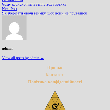
Навігація
post:
Чому корисно пити теплу воду зранку
записів
Next
Next Post
post:
Як зберігати овочі взимку, щоб вони не псувалися
admin
View all posts by admin →
Про нас
Контакти
Політика конфіденційності