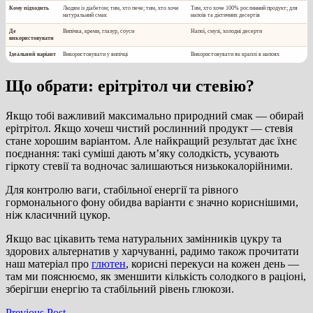
Кому підходить
Людям із діабетом; тим, хто пече; тим, хто хоче
Тим, хто хоче 100% рослинний продукт; для
натуральний смак
напоїв та дієтичних десертів
Де
Випічка, креми, глазур, соуси
Напої, смузі, холодні десерти
використовувати
Ідеальний варіант
Використовувати у випічці
Використовувати як краплі в напоях
Що обрати: ерітрітол чи стевію?
Якщо тобі важливий максимально природний смак — обирай
ерітрітол. Якщо хочеш чистий рослинний продукт — стевія
стане хорошим варіантом. Але найкращий результат дає їхнє
поєднання: такі суміші дають м’яку солодкість, усувають
гіркоту стевії та водночас залишаються низькокалорійними.
Для контролю ваги, стабільної енергії та рівного
гормонального фону обидва варіанти є значно кориснішими,
ніж класичний цукор.
Якщо вас цікавить тема натуральних замінників цукру та
здорових альтернатив у харчуванні, радимо також прочитати
наш матеріал про
глютен
, корисні перекуси на кожен день —
там ми пояснюємо, як зменшити кількість солодкого в раціоні,
зберігши енергію та стабільний рівень глюкози.
Previous
Previous Post