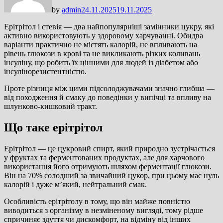
by
admin
24.11.2025
19.11.2025
Ерітрітол і стевія — два найпопулярніші замінники цукру, які
активно використовують у здоровому харчуванні. Обидва
варіанти практично не містять калорій, не впливають на
рівень глюкози в крові та не викликають різких коливань
інсуліну, що робить їх цінними для людей із діабетом або
інсулінорезистентністю.
Проте різниця між цими підсолоджувачами значно глибша —
від походження й смаку до поведінки у випічці та впливу на
шлунково-кишковий тракт.
Що таке ерітрітол
Ерітрітол — це цукровий спирт, який природно зустрічається
у фруктах та ферментованих продуктах, але для харчового
використання його отримують шляхом ферментації глюкози.
Він на 70% солодший за звичайний цукор, при цьому має нуль
калорій і дуже м’який, нейтральний смак.
Особливість ерітрітолу в тому, що він майже повністю
виводиться з організму в незміненому вигляді, тому рідше
спричиняє здуття чи дискомфорт, на відміну від інших