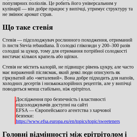
популярних поліолів. Це робить його універсальним у
кулінарії — він добре працює у випічці, утримує структуру та
не змінює аромат страв.
Що таке стевія
Стевія — підсолоджувач рослинного походження, отриманий
із листя Stevia rebaudiana. Її солодкі глікозиди у 200–300 разів
солодші за цукор, тому для отримання потрібної солодкості
вистачає кількох крапель або щіпки.
Стевія не містить калорій, не підвищує рівень цукру, але часто
має виражений післясмак, який деякі люди описують як
гіркуватий або «металевий». Вона добре підходить для напоїв,
холодних десертів і низькокалорійних рецептів, але у випічці
поводиться менш стабільно, ніж ерітрітол.
Дослідження про безпечність і властивості
підсолоджувачів доступні на сайті
EFSA — Європейського агентства з харчової
безпеки:
https://www.efsa.europa.eu/en/topics/topic/sweeteners
Головні відмінності між ерітрітолом і