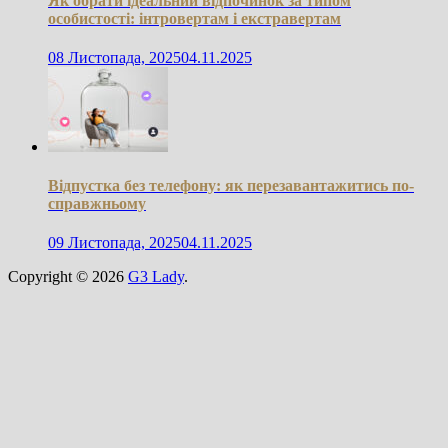
Як обрати ідеальний відпочинок за типом
особистості: інтровертам і екстравертам
08 Листопада, 2025
04.11.2025
Відпустка без телефону: як перезавантажитись по-
справжньому
09 Листопада, 2025
04.11.2025
Copyright © 2026
G3 Lady
.