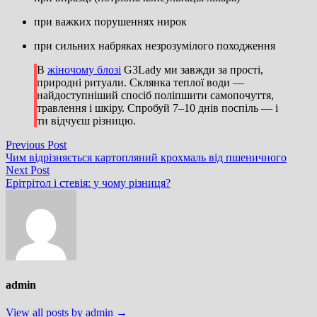
при важких порушеннях нирок
при сильних набряках незрозумілого походження
В
жіночому блозі
G3Lady ми завжди за прості,
природні ритуали. Склянка теплої води —
найдоступніший спосіб поліпшити самопочуття,
травлення і шкіру. Спробуй 7–10 днів поспіль — і
ти відчуєш різницю.
Навігація
Previous
Previous Post
post:
Чим відрізняється картопляний крохмаль від пшеничного
записів
Next
Next Post
post:
Ерітрітол і стевія: у чому різниця?
admin
View all posts by admin →