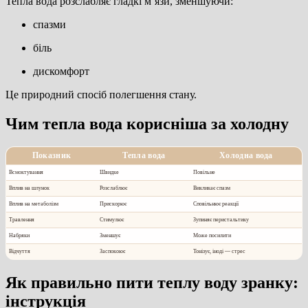
Тепла вода розслабляє гладкі м’язи, зменшуючи:
спазми
біль
дискомфорт
Це природний спосіб полегшення стану.
Чим тепла вода корисніша за холодну
Показник
Тепла вода
Холодна вода
Всмоктування
Швидке
Повільне
Вплив на шлунок
Розслаблює
Викликає спазм
Вплив на метаболізм
Прискорює
Сповільнює реакції
Травлення
Стимулює
Зупиняє перистальтику
Набряки
Зменшує
Може посилити
Відчуття
Заспокоює
Тонізує, іноді — стрес
Як правильно пити теплу воду зранку:
інструкція