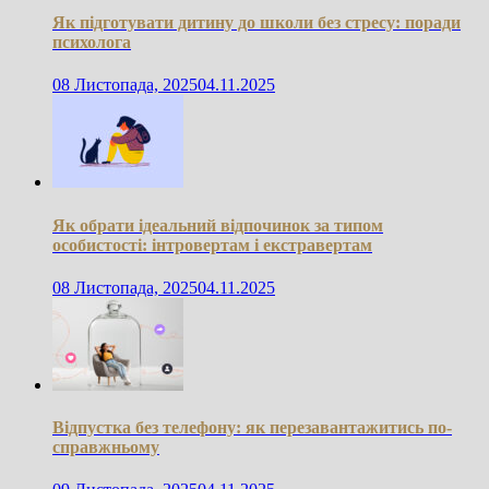
Як підготувати дитину до школи без стресу: поради
психолога
08 Листопада, 2025
04.11.2025
Як обрати ідеальний відпочинок за типом
особистості: інтровертам і екстравертам
08 Листопада, 2025
04.11.2025
Відпустка без телефону: як перезавантажитись по-
справжньому