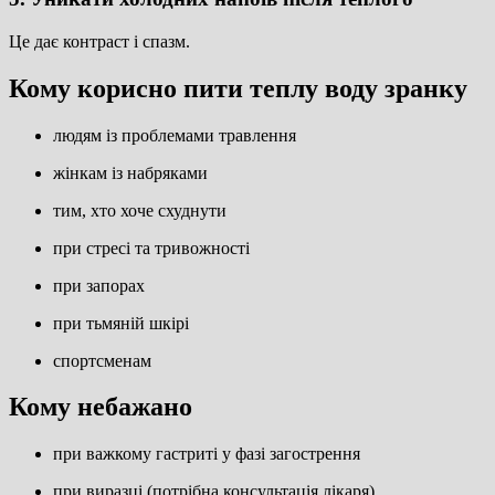
Це дає контраст і спазм.
Кому корисно пити теплу воду зранку
людям із проблемами травлення
жінкам із набряками
тим, хто хоче схуднути
при стресі та тривожності
при запорах
при тьмяній шкірі
спортсменам
Кому небажано
при важкому гастриті у фазі загострення
при виразці (потрібна консультація лікаря)