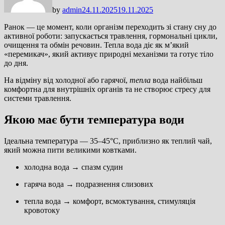
by
admin
24.11.2025
19.11.2025
Ранок — це момент, коли організм переходить зі стану сну до
активної роботи: запускається травлення, гормональні цикли,
очищення та обмін речовин. Тепла вода діє як м’який
«перемикач», який активує природні механізми та готує тіло
до дня.
На відміну від холодної або гарячої,
тепла
вода найбільш
комфортна для внутрішніх органів та не створює стресу для
системи травлення.
Якою має бути температура води
Ідеальна температура — 35–45°C, приблизно як теплий чай,
який можна пити великими ковтками.
холодна вода → спазм судин
гаряча вода → подразнення слизових
тепла вода → комфорт, всмоктування, стимуляція
кровотоку