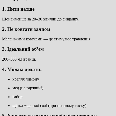
1. Пити натще
Щонайменше за 20–30 хвилин до сніданку.
2. Не ковтати залпом
Маленькими ковтками — це стимулює травлення.
3. Ідеальний об’єм
200–300 мл вранці.
4. Можна додати:
крапля лимону
мед (не гарячий!)
імбир
щіпка морської солі (при низькому тиску)
5. Уникати холодних напоїв після теплого