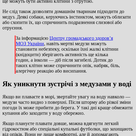
ще можуть бути активні клітини з отрутою.
Не слід також дозволяти домашнім тваринам підходити до
медуз. Деякі собаки, керуючись інстинктом, можуть облизати
або схопити їх, що спричинить подразнення слизової або
отруєння.
За інформацією
Центру громадського здоров’я
МОЗ України
, навіть мертві медузи можуть
становити небезпеку, оскільки їхні жалкі клітини
(кнідоцити) зберігають активність ще кілька
годин, а інколи — діб після загибелі. Дотик до
таких клітин може спричинити опік, набряк, біль,
алергічну реакцію або висипання.
Як уникнути зустрічі з медузами у воді
Якщо ви плаваєте в морі, звертайте увагу на воду навколо —
медузи часто видно з поверхні. Після шторму або різкої зміни
погоди їх може прибити до берега. У такі дні краще обмежити
купання або заходити у воду обережно.
Якщо плануєте плавати довше, можна вдягнути легкий
гідрокостюм або спеціальні купальні футболки, що захищають
від опіків. Вони не лише комфортні, але й допомагають