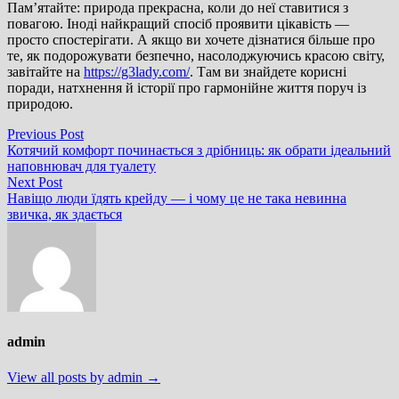
Пам’ятайте: природа прекрасна, коли до неї ставитися з
повагою. Іноді найкращий спосіб проявити цікавість —
просто спостерігати. А якщо ви хочете дізнатися більше про
те, як подорожувати безпечно, насолоджуючись красою світу,
завітайте на
https://g3lady.com/
. Там ви знайдете корисні
поради, натхнення й історії про гармонійне життя поруч із
природою.
Навігація
Previous
Previous Post
post:
Котячий комфорт починається з дрібниць: як обрати ідеальний
записів
наповнювач для туалету
Next
Next Post
post:
Навіщо люди їдять крейду — і чому це не така невинна
звичка, як здається
admin
View all posts by admin →