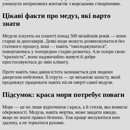
уникнути неприємних контактів з морськими створіннями.
Цікаві факти про медуз, які варто
знати
Медузи існують на планеті понад 500 мільйонів років — вони
старші за динозаврів. Деякі види можуть розмножуватися без
статевого процесу, інші — навіть “омолоджуватися”,
повертаючись у попередню стадію розвитку. Але попри свою
“крихкість”, вони надзвичайно живучі й добре
пристосовуються до змін клімату.
Проте навіть така давня істота залишається для людини
джерелом небезпеки. Її отрута — це механізм захисту, який
продовжує працювати навіть після смерті самої медузи.
Підсумок: краса моря потребує поваги
Море — це не лише відпочинок і краса, а й стихія, яка вимагає
обережності. Медуза, навіть мертва, може завдати шкоди,
якщо не знати правил безпеки. Тож краще милуватися нею
здалеку, а не торкатися руками.