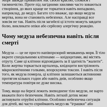
Море завжди приваблює нас своєю красою, спокоєм і
таємничістю. Проте під лагідними хвилями часто ховаються
створіння, до яких краще не торкатися навіть випадково,
наприклад, до медуз. Багато хто вважає, що якщо медуза
мертва, вона не становить небезпеки. Але насправді все
зовсім не так. Навіть після загибелі ці істоти можуть завдати
болю, викликати опіки або серйозну алергічну реакцію.
Чому медуза небезпечна навіть після
смерті
Медуза — це не просто напівпрозорий мешканець моря. Її тіло
вкрите спеціальними клітинами — кнідоцитами, які містять
отруту. Саме ці клітини відповідають за її здатність “жалити”.
Коли жертва торкається щупалець, кнідоцити вистрілюють
мікроскопічними голками, впорскуючи токсин. І навіть після
того, як медуза померла, ці клітини залишаються активними
протягом кількох годин або навіть днів, особливо якщо
температура повітря не дуже висока.
Тому, якщо на березі лежить зневоднене тіло медузи, не варто
вважати його безпечним. Навіть легкий дотик може
активувати отруйні клітини. Особливо небезпечна ситуація
для дітей, які часто сприймають медуз як “іграшки” або