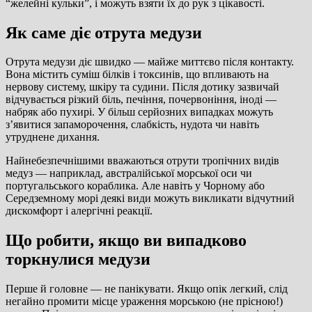
“желейні кульки”, і можуть взяти їх до рук з цікавості.
Як саме діє отрута медузи
Отрута медузи діє швидко — майже миттєво після контакту.
Вона містить суміш білків і токсинів, що впливають на
нервову систему, шкіру та судини. Після дотику зазвичай
відчувається різкий біль, печіння, почервоніння, іноді —
набряк або пухирі. У більш серйозних випадках можуть
з’явитися запаморочення, слабкість, нудота чи навіть
утруднене дихання.
Найнебезпечнішими вважаються отрути тропічних видів
медуз — наприклад, австралійської морської оси чи
португальського кораблика. Але навіть у Чорному або
Середземному морі деякі види можуть викликати відчутний
дискомфорт і алергічні реакції.
Що робити, якщо ви випадково
торкнулися медузи
Перше й головне — не панікувати. Якщо опік легкий, слід
негайно промити місце ураження морською (не прісною!)