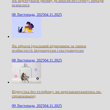
Як підготувати дитину до школи без стресу: поради
психолога
08 Листопада, 2025
04.11.2025
Як обрати ідеальний відпочинок за типом
особистості: інтровертам і екстравертам
08 Листопада, 2025
04.11.2025
Відпустка без телефону: як перезавантажитись по-
справжньому
09 Листопада, 2025
04.11.2025