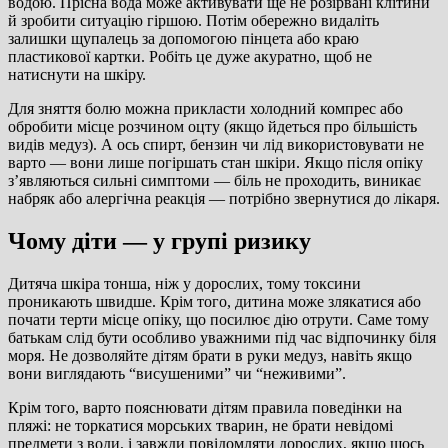
водою. Прісна вода може активувати ще не розірвані клітини
й зробити ситуацію гіршою. Потім обережно видаліть
залишки щупалець за допомогою пінцета або краю
пластикової картки. Робіть це дуже акуратно, щоб не
натиснути на шкіру.
Для зняття болю можна прикласти холодний компрес або
обробити місце розчином оцту (якщо йдеться про більшість
видів медуз). А ось спирт, бензин чи лід використовувати не
варто — вони лише погіршать стан шкіри. Якщо після опіку
з’являються сильні симптоми — біль не проходить, виникає
набряк або алергічна реакція — потрібно звернутися до лікаря.
Чому діти — у групі ризику
Дитяча шкіра тонша, ніж у дорослих, тому токсини
проникають швидше. Крім того, дитина може злякатися або
почати терти місце опіку, що посилює дію отрути. Саме тому
батькам слід бути особливо уважними під час відпочинку біля
моря. Не дозволяйте дітям брати в руки медуз, навіть якщо
вони виглядають “висушеними” чи “неживими”.
Крім того, варто пояснювати дітям правила поведінки на
пляжі: не торкатися морських тварин, не брати невідомі
предмети з води, і завжди повідомляти дорослих, якщо щось