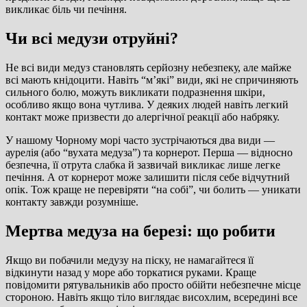
викликає біль чи печіння.
Чи всі медузи отруйні?
Не всі види медуз становлять серйозну небезпеку, але майже
всі мають кнідоцити. Навіть “м’які” види, які не спричиняють
сильного болю, можуть викликати подразнення шкіри,
особливо якщо вона чутлива. У деяких людей навіть легкий
контакт може призвести до алергічної реакції або набряку.
У нашому Чорному морі часто зустрічаються два види —
аурелія (або “вухата медуза”) та корнерот. Перша — відносно
безпечна, її отрута слабка й зазвичай викликає лише легке
печіння. А от корнерот може залишити після себе відчутний
опік. Тож краще не перевіряти “на собі”, чи болить — уникати
контакту завжди розумніше.
Мертва медуза на березі: що робити
Якщо ви побачили медузу на піску, не намагайтеся її
відкинути назад у море або торкатися руками. Краще
повідомити рятувальників або просто обійти небезпечне місце
стороною. Навіть якщо тіло виглядає висохлим, всередині все