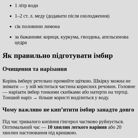
1 літр води
1–2 ст. л. меду (додавати після охолодження)
сік половини лимона
за бажанням: кориця, куркума, гвоздика, апельсинова
цедра
Як правильно підготувати імбир
Очищення та нарізання
Корінь імбиру ретельно промийте щіткою. Шкірку можна не
знімати — у ній міститься частина корисних речовин. Головне
— нарізати імбир тонкими скибками або натерти на тертці.
Тонший наріз → більше користі виділиться у воду.
Чому важливо не кип’ятити імбир занадто довго
Під час тривалого кипіння гінгерол частково руйнується.
Оптимальний час —
10 хвилин легкого варіння
або 20
хвилин настоювання під кришкою.