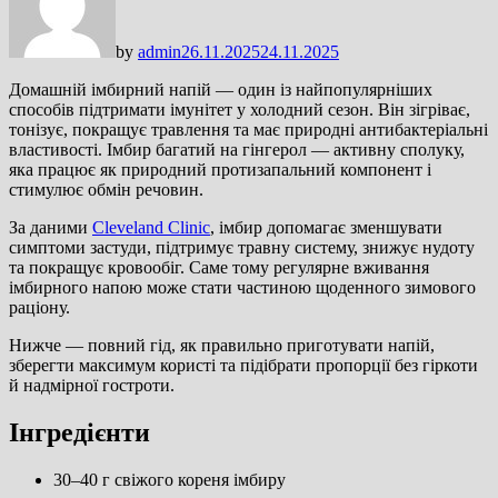
by
admin
26.11.2025
24.11.2025
Домашній імбирний напій — один із найпопулярніших
способів підтримати імунітет у холодний сезон. Він зігріває,
тонізує, покращує травлення та має природні антибактеріальні
властивості. Імбир багатий на гінгерол — активну сполуку,
яка працює як природний протизапальний компонент і
стимулює обмін речовин.
За даними
Cleveland Clinic
, імбир допомагає зменшувати
симптоми застуди, підтримує травну систему, знижує нудоту
та покращує кровообіг. Саме тому регулярне вживання
імбирного напою може стати частиною щоденного зимового
раціону.
Нижче — повний гід, як правильно приготувати напій,
зберегти максимум користі та підібрати пропорції без гіркоти
й надмірної гостроти.
Інгредієнти
30–40 г свіжого кореня імбиру