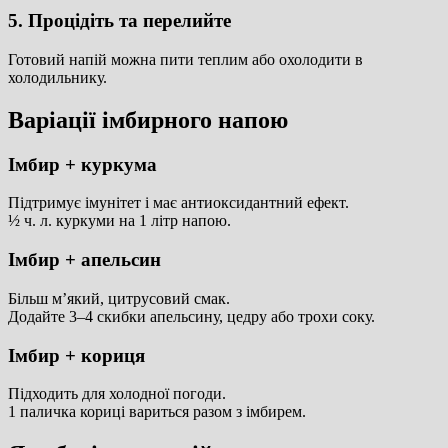
5. Процідіть та перелийте
Готовий напій можна пити теплим або охолодити в
холодильнику.
Варіації імбирного напою
Імбир + куркума
Підтримує імунітет і має антиоксидантний ефект.
½ ч. л. куркуми на 1 літр напою.
Імбир + апельсин
Більш м’який, цитрусовий смак.
Додайте 3–4 скибки апельсину, цедру або трохи соку.
Імбир + кориця
Підходить для холодної погоди.
1 паличка кориці вариться разом з імбирем.