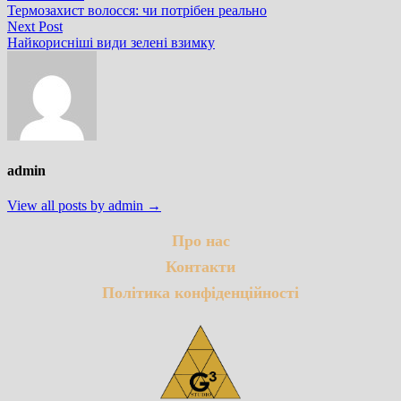
post:
Термозахист волосся: чи потрібен реально
записів
Next
Next Post
post:
Найкорисніші види зелені взимку
admin
View all posts by admin →
Про нас
Контакти
Політика конфіденційності