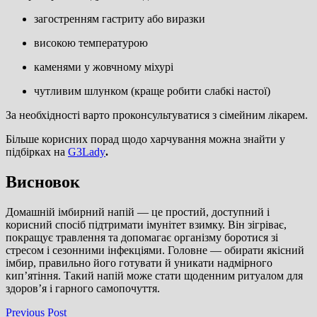
загостренням гастриту або виразки
високою температурою
каменями у жовчному міхурі
чутливим шлунком (краще робити слабкі настої)
За необхідності варто проконсультуватися з сімейним лікарем.
Більше корисних порад щодо харчування можна знайти у
підбірках на
G3Lady
.
Висновок
Домашній імбирний напій — це простий, доступний і
корисний спосіб підтримати імунітет взимку. Він зігріває,
покращує травлення та допомагає організму боротися зі
стресом і сезонними інфекціями. Головне — обирати якісний
імбир, правильно його готувати й уникати надмірного
кип’ятіння. Такий напій може стати щоденним ритуалом для
здоров’я і гарного самопочуття.
Навігація
Previous
Previous Post