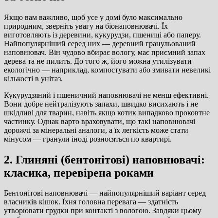
Якщо вам важливо, щоб усе у домі було максимально
природним, зверніть увагу на біонаповнювачі. Їх
виготовляють із деревини, кукурудзи, пшениці або паперу.
Найпопулярніший серед них — деревний гранульований
наповнювач. Він чудово вбирає вологу, має приємний запах
дерева та не пилить. До того ж, його можна утилізувати
екологічно — наприклад, компостувати або змивати невеликі
кількості в унітаз.
Кукурудзяний і пшеничний наповнювачі не менш ефективні.
Вони добре нейтралізують запахи, швидко висихають і не
шкідливі для тварин, навіть якщо котик випадково проковтне
частинку. Однак варто враховувати, що такі наповнювачі
дорожчі за мінеральні аналоги, а їх легкість може стати
мінусом — гранули іноді розносяться по квартирі.
2. Глиняні (бентонітові) наповнювачі:
класика, перевірена роками
Бентонітові наповнювачі — найпопулярніший варіант серед
власників кішок. Їхня головна перевага — здатність
утворювати грудки при контакті з вологою. Завдяки цьому