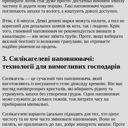
прибирати лоток стає дуже просто: достатньо вийняти злиплу
частину й додати нову порцію. Такі наповнювачі чудово
поглинають запахи та вологу, а коштують доволі доступно.
Втім, є й мінуси. Деякі дешеві марки можуть пилити, а пил не
корисний для дихальних шляхів як кота, так і людини. Крім
того, глиняний наповнювач не рекомендується змивати в
каналізацію — він може забити труби. Проте, якщо вибирати
якісний бентоніт із великими гранулами, ви отримаєте
надійне рішення на щодень.
3. Силікагелеві наповнювачі:
технології для вимогливих господарів
Силікагель — це сучасний тип наповнювача, який
виготовляють із висушеного гелю діоксиду кремнію. Він має
вигляд напівпрозорих кристалів, які вбирають рідину та
утримують запахи без утворення грудок. Один наповнювач
може служити до кількох тижнів, тож витрати часу на
прибирання мінімальні.
Силікагелеві варіанти ідеально підходять для тих, хто цінує
чистоту та не хоче часто змінювати наповнювач. Вони не
пилять, не прилипають до лап, добре знищують запахи. Проте