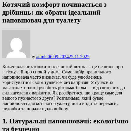
Котячий комфорт починається з
дрібниць: як обрати ідеальний
наповнювач для туалету
by
admin
06.09.2024
25.11.2025
Кожен власник кішки знає: чистий лоток — це не лише про
гігієну, а й про спокій у домі. Саме вибір правильного
наповнювача часто визначає, чи буде улюбленець
користуватися своїм туалетом без капризів. У сучасних
магазинах полиці рясніють різноманіттям — від глиняних до
силікагелевих варіантів. Як розібратися, що краще саме для
вашого пухнастого друга? Розгляньмо, який буває
наповнювач для котячого туалету, його види та переваги,
недоліки та поради щодо вибору.
1. Натуральні наповнювачі: екологічно
та безпечно