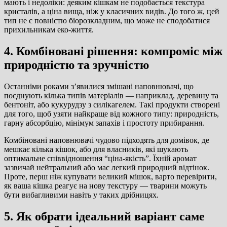
мають і недоліки: деяким кішкам не подобається текстура
кристалів, а ціна вища, ніж у класичних видів. До того ж, цей
тип не є повністю біорозкладним, що може не сподобатися
прихильникам еко-життя.
4. Комбіновані рішення: компроміс між
природністю та зручністю
Останніми роками з’явилися змішані наповнювачі, що
поєднують кілька типів матеріалів — наприклад, деревину та
бентоніт, або кукурудзу з силікагелем. Такі продукти створені
для того, щоб узяти найкраще від кожного типу: природність,
гарну абсорбцію, мінімум запахів і простоту прибирання.
Комбіновані наповнювачі чудово підходять для домівок, де
мешкає кілька кішок, або для власників, які шукають
оптимальне співвідношення “ціна-якість”. Їхній аромат
зазвичай нейтральний або має легкий природний відтінок.
Проте, перш ніж купувати великий мішок, варто перевірити,
як ваша кішка реагує на нову текстуру — тварини можуть
бути вибагливими навіть у таких дрібницях.
5. Як обрати ідеальний варіант саме