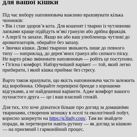
для вашої кішки
Під час вибору наповнювача важливо враховувати кілька
чинників:
• Вік і стан здоров’я кота. Для кошенят і тварин із чутливими
лапками краще підійдуть м’які гранули або дрібна фракція.
• Алергії та запахи. Якщо ви або ваш улюбленець чутливі до
ароматизаторів, обирайте без запаху.
• Звички кішки. Деякі тварини звикають лише до певного
типу — наприклад, до дерев’яних гранул або сипкого піску.
Не варто різко змінювати наповнювач — робіть це поступово.
• Гігієна і комфорт. Найзручніший варіант — той, який легко
прибирати, і який кішка приймає без стресу.
Варто також врахувати, що якість наповнювача часто залежить
від виробника. Обирайте перевірені бренди з хорошими
відгуками, а не найдешевші варіанти. Адже комфорт вашого
пухнастого друга — це і ваш власний спокій.
Для тих, хто хоче дізнатися більше про догляд за домашніми
тваринами, створення затишку в оселі та екологічний побут,
корисно зазирнути на
https://g3lady.com/
. Там ви знайдете
поради, як перетворити навіть рутину — як догляд за кішкою
— на приємний і гармонійний процес.