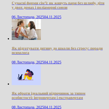
Сучасні форми сім’ї: як живуть пари без шлюбу, діти
у двох домах і поліаморні союзи
06 Листопада, 2025
04.11.2025
Як підготувати дитину до школи без стресу: поради
психолога
08 Листопада, 2025
04.11.2025
Як обрати ідеальний відпочинок за типом
особистості: інтровертам і екстравертам
08 Листопада, 2025
04.11.2025