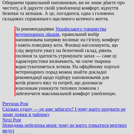
Обираючи правильний наповнювач, ви не лише дбаєте про
чистоту, а й даруєте своїй улюблениці комфорт, відчуття
безпеки та затишок. А це, погодьтеся, одна з головних
складових справжнього щасливого котячого життя.
За рекомендаціями
Українського товариства
ветеринарних лікарів
, правильний вибір
наповнювача напряму впливає на гігієну, комфорт
і навіть поведінку кота. Фахівці наголошують, що
слід звертати увагу на безпечний склад, рівень
пиління та здатність утримувати запах — саме ці
характеристики визначають, чи охоче тварина
користуватиметься лотком. На офіційному порталі
ветеринарних порад можна знайти докладні
рекомендації щодо підбору наповнювачів для
котів різного віку та потреб, що допомагає
власникам уникнути типових помилок і
забезпечити максимальний комфорт улюбленцю.
Навігація
Previous
Previous Post
post:
Скільки цукру — це вже забагато? І чому варто рахувати не
записів
лише ложки в чайнику
Next
Next Post
post:
Невидима небезпека моря: чому не варто торкатися мертвих
медуз