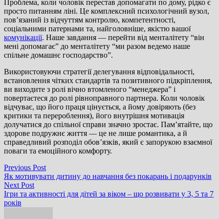
Проблема, коли чоловік перестав допомагати по дому, рідко є
просто питанням ліні. Це комплексний психологічний вузол,
пов’язаний із відчуттям контролю, компетентності,
соціальними патернами та, найголовніше, якістю вашої
комунікації
. Наше завдання — перейти від менталітету “він
мені допомагає” до менталітету “ми разом ведемо наше
спільне домашнє господарство”.
Використовуючи стратегії делегування відповідальності,
встановлення чітких стандартів та позитивного підкріплення,
ви виходите з ролі вічно втомленого “менеджера” і
повертаєтеся до ролі рівноправного партнера. Коли чоловік
відчуває, що його праця цінується, а йому довіряють (без
критики та перероблення), його внутрішня мотивація
долучатися до спільної справи значно зростає. Пам’ятайте, що
здорове подружнє життя — це не лише романтика, а й
справедливий розподіл обов’язків, який є запорукою взаємної
поваги та емоційного комфорту.
Навігація
Previous
Previous Post
post:
Як мотивувати дитину до навчання без покарань і подарунків
записів
Next
Next Post
post:
Ігри та активності для дітей за віком – що розвивати у 3, 5 та 7
років