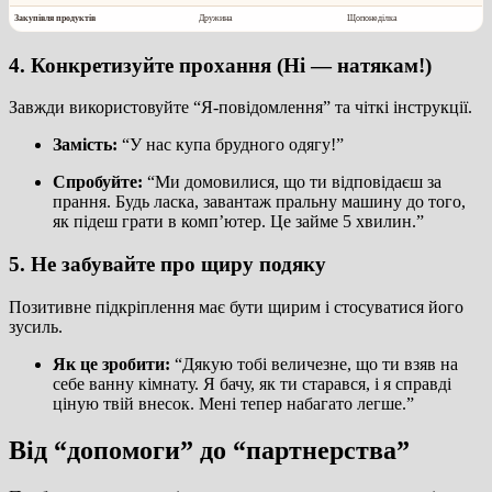
Закупівля продуктів
Дружина
Щопонеділка
4. Конкретизуйте прохання (Ні — натякам!)
Завжди використовуйте “Я-повідомлення” та чіткі інструкції.
Замість:
“У нас купа брудного одягу!”
Спробуйте:
“Ми домовилися, що ти відповідаєш за
прання. Будь ласка, завантаж пральну машину до того,
як підеш грати в комп’ютер. Це займе 5 хвилин.”
5. Не забувайте про щиру подяку
Позитивне підкріплення має бути щирим і стосуватися його
зусиль.
Як це зробити:
“Дякую тобі величезне, що ти взяв на
себе ванну кімнату. Я бачу, як ти старався, і я справді
ціную твій внесок. Мені тепер набагато легше.”
Від “допомоги” до “партнерства”