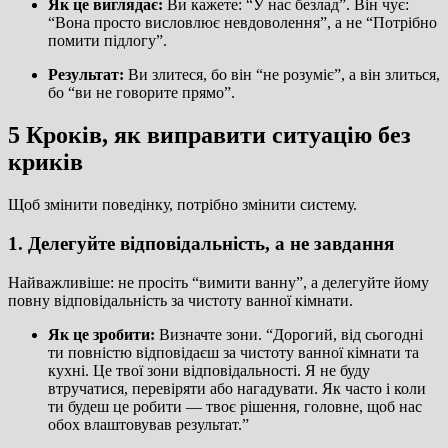
Як це виглядає:
Ви кажете: “У нас безлад”. Він чує:
“Вона просто висловлює невдоволення”, а не “Потрібно
помити підлогу”.
Результат:
Ви злитеся, бо він “не розуміє”, а він злиться,
бо “ви не говорите прямо”.
5 Кроків, як виправити ситуацію без
криків
Щоб змінити поведінку, потрібно змінити систему.
1. Делегуйте відповідальність, а не завдання
Найважливіше: не просіть “вимити ванну”, а делегуйте йому
повну відповідальність за чистоту ванної кімнати.
Як це зробити:
Визначте зони. “Дорогий, від сьогодні
ти повністю відповідаєш за чистоту ванної кімнати та
кухні. Це твої зони відповідальності. Я не буду
втручатися, перевіряти або нагадувати. Як часто і коли
ти будеш це робити — твоє рішення, головне, щоб нас
обох влаштовував результат.”