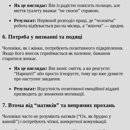
Як це виглядає:
Він із радістю повісить полицю, але
миття туалету вважає “не своєю” справою.
Результат:
Нерівний розподіл праці, де “чоловіча”
робота відбувається раз на місяць, а “жіноча” — щодня.
6. Потреба у визнанні та подяці
Чоловіки, як і жінки, потребують позитивного підкріплення.
Якщо його внесок сприймається як належне, бажання
старатися зникає.
Як це виглядає:
Він виніс сміття, а ви реагуєте:
“Нарешті!” або просто ігноруєте, тому що вже думаєте
про наступне завдання.
Результат:
Відсутність позитивної емоційної віддачі
призводить до зниження мотивації.
7. Втома від “натяків” та непрямих прохань
Чоловіки часто не розуміють натяків (“Ох, як брудно у
ванній”) і потребують чіткої, конкретної комунікації.