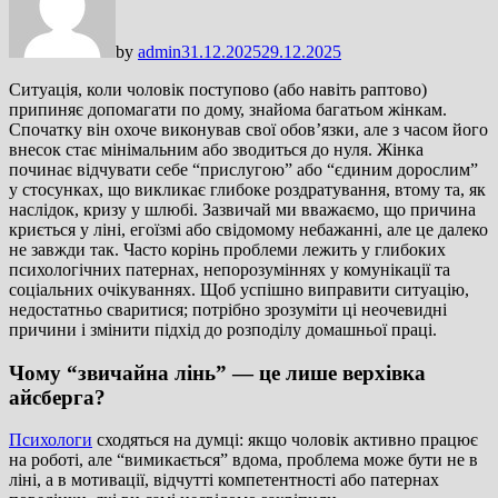
by
admin
31.12.2025
29.12.2025
Ситуація, коли чоловік поступово (або навіть раптово)
припиняє допомагати по дому, знайома багатьом жінкам.
Спочатку він охоче виконував свої обов’язки, але з часом його
внесок стає мінімальним або зводиться до нуля. Жінка
починає відчувати себе “прислугою” або “єдиним дорослим”
у стосунках, що викликає глибоке роздратування, втому та, як
наслідок, кризу у шлюбі. Зазвичай ми вважаємо, що причина
криється у ліні, егоїзмі або свідомому небажанні, але це далеко
не завжди так. Часто корінь проблеми лежить у глибоких
психологічних патернах, непорозуміннях у комунікації та
соціальних очікуваннях. Щоб успішно виправити ситуацію,
недостатньо сваритися; потрібно зрозуміти ці неочевидні
причини і змінити підхід до розподілу домашньої праці.
Чому “звичайна лінь” — це лише верхівка
айсберга?
Психологи
сходяться на думці: якщо чоловік активно працює
на роботі, але “вимикається” вдома, проблема може бути не в
ліні, а в мотивації, відчутті компетентності або патернах