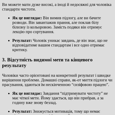
Ви можете мати дуже високі, а іноді й недосяжні для чоловіка
стандарти чистоти.
Як це виглядає:
Він вимив підлогу, але ви бачите
розводи. Він завантажив прання, але поклав білу
білизну із кольоровою. Замість подяки він отримує
лекцію про сортування.
Результат:
Чоловік уникає завдань, де він знає, що не
відповідатиме вашим стандартам і все одно отримає
критику.
3. Відсутність видимої мети та кінцевого
результату
Чоловіки часто орієнтовані на конкретний результат і швидке
вирішення проблеми. Домашні справи, як-от миття підлоги чи
прасування, здаються їм нескінченною “сизіфовою працею”.
Як це виглядає:
Завдання “підтримувати чистоту” не
має чіткої мети. Йому здається, що він прибрав, а за
годину вже знову безлад.
Результат:
Знижується мотивація, тому що немає