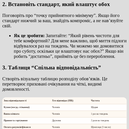
2. Встановіть стандарт, який влаштує обох
Поговоріть про “точку прийнятного мінімуму”. Якщо його
стандарт нижчий за ваш, знайдіть компроміс, а не нав’язуйте
свій.
Як це зробити:
Запитайте: “Який рівень чистоти для
тебе комфортний? Для мене важливо, щоб миття підлоги
відбувалося раз на тиждень. Чи можемо ми домовитися
про суботу, оскільки це влаштовує нас обох?” Якщо він
робить “достатньо”, прийміть це без перероблення.
3. Таблиця “Спільна відповідальність”
Створіть візуальну таблицю розподілу обов’язків. Це
перетворює приховані очікування на чіткі, видимі
домовленості.
Зона відповідальності
Хто відповідає (ПІБ)
Частота
Кухня (посуд, стільниці)
Чоловік
Щодня
Ванна кімната
Чоловік
1 раз на тиждень
Прання та сортування
Дружина
2 рази на тиждень
Оплата рахунків/фінанси
Чоловік
Щомісяця (5 число)