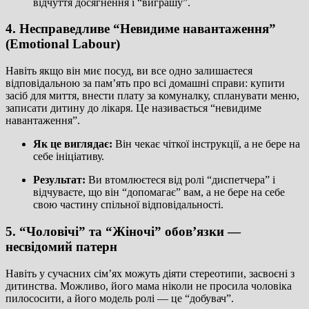
відчуття досягнення і “виграшу”.
4. Несправедливе “Невидиме навантаження”
(Emotional Labour)
Навіть якщо він миє посуд, ви все одно залишаєтеся
відповідальною за пам’ять про всі домашні справи: купити
засіб для миття, внести плату за комуналку, спланувати меню,
записати дитину до лікаря. Це називається “невидиме
навантаження”.
Як це виглядає:
Він чекає чіткої інструкції, а не бере на
себе ініціативу.
Результат:
Ви втомлюєтеся від ролі “диспетчера” і
відчуваєте, що він “допомагає” вам, а не бере на себе
свою частину спільної відповідальності.
5. “Чоловічі” та “Жіночі” обов’язки —
несвідомий патерн
Навіть у сучасних сім’ях можуть діяти стереотипи, засвоєні з
дитинства. Можливо, його мама ніколи не просила чоловіка
пилососити, а його модель ролі — це “добувач”.