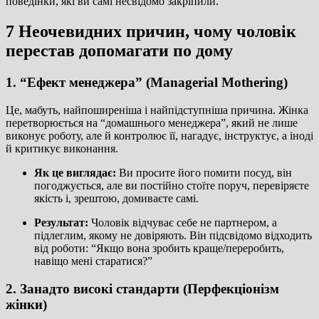
поведінки, які ви самі несвідомо закріпили.
7 Неочевидних причин, чому чоловік
перестав допомагати по дому
1. “Ефект менеджера” (Managerial Mothering)
Це, мабуть, найпоширеніша і найпідступніша причина. Жінка
перетворюється на “домашнього менеджера”, який не лише
виконує роботу, але й контролює її, нагадує, інструктує, а іноді
й критикує виконання.
Як це виглядає:
Ви просите його помити посуд, він
погоджується, але ви постійно стоїте поруч, перевіряєте
якість і, зрештою, домиваєте самі.
Результат:
Чоловік відчуває себе не партнером, а
підлеглим, якому не довіряють. Він підсвідомо відходить
від роботи: “Якщо вона зробить краще/переробить,
навіщо мені старатися?”
2. Занадто високі стандарти (Перфекціонізм
жінки)