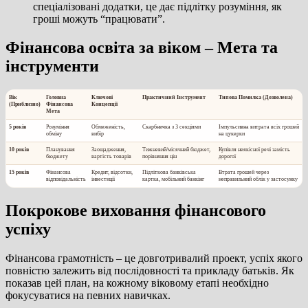
спеціалізовані додатки, це дає підлітку розуміння, як
гроші можуть “працювати”.
Фінансова освіта за віком – Мета та
інструменти
Вік
Головна
Ключові
Практичний Інструмент
Типова Помилка (Дозволена)
(Приблизно)
Фінансова
Концепції
Мета
5 років
Розуміння
Обмеженість,
Скарбничка з 3 секціями
Імпульсивна витрата всіх грошей
обміну
вибір
на цукерки
10 років
Планування
Заощадження,
Тижневий/місячний бюджет,
Купівля неякісної речі замість
бюджету
вартість товарів
порівняння цін
дорогої
15 років
Фінансова
Кредит, відсотки,
Підліткова банківська
Втрата грошей через
відповідальність
інвестиції
картка, мобільний банкінг
неправильний облік у застосунку
Покрокове виховання фінансового
успіху
Фінансова грамотність – це довготривалий проект, успіх якого
повністю залежить від послідовності та прикладу батьків. Як
показав цей план, на кожному віковому етапі необхідно
фокусуватися на певних навичках.