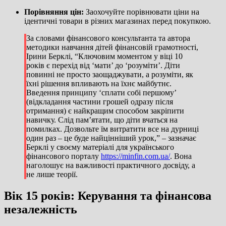
Порівняння цін:
Заохочуйте порівнювати ціни на
ідентичні товари в різних магазинах перед покупкою.
За словами фінансового консультанта та автора
методики навчання дітей фінансовій грамотності,
Ірини Берклі, “Ключовим моментом у віці 10
років є перехід від ‘мати’ до ‘розуміти’. Діти
повинні не просто заощаджувати, а розуміти, як
їхні рішення впливають на їхнє майбутнє.
Введення принципу ‘сплати собі першому’
(відкладання частини грошей одразу після
отримання) є найкращим способом закріпити
навичку. Слід пам’ятати, що діти вчаться на
помилках. Дозвольте їм витратити все на дурниці
один раз – це буде найцінніший урок,” – зазначає
Берклі у своєму матеріалі для українського
фінансового порталу
https://minfin.com.ua/
. Вона
наголошує на важливості практичного досвіду, а
не лише теорії.
Вік 15 років: Керування та фінансова
незалежність