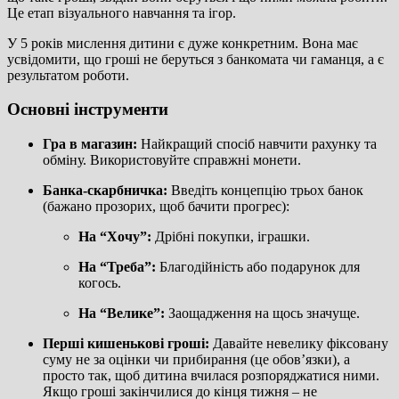
Це етап візуального навчання та ігор.
У 5 років мислення дитини є дуже конкретним. Вона має
усвідомити, що гроші не беруться з банкомата чи гаманця, а є
результатом роботи.
Основні інструменти
Гра в магазин:
Найкращий спосіб навчити рахунку та
обміну. Використовуйте справжні монети.
Банка-скарбничка:
Введіть концепцію трьох банок
(бажано прозорих, щоб бачити прогрес):
На “Хочу”:
Дрібні покупки, іграшки.
На “Треба”:
Благодійність або подарунок для
когось.
На “Велике”:
Заощадження на щось значуще.
Перші кишенькові гроші:
Давайте невелику фіксовану
суму не за оцінки чи прибирання (це обов’язки), а
просто так, щоб дитина вчилася розпоряджатися ними.
Якщо гроші закінчилися до кінця тижня – не