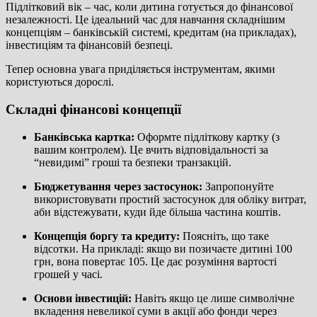
Підлітковий вік – час, коли дитина готується до фінансової
незалежності. Це ідеальний час для навчання складнішим
концепціям – банківській системі, кредитам (на прикладах),
інвестиціям та фінансовій безпеці.
Тепер основна увага приділяється інструментам, якими
користуються дорослі.
Складні фінансові концепції
Банківська картка:
Оформте підліткову картку (з
вашим контролем). Це вчить відповідальності за
“невидимі” гроші та безпеки транзакцій.
Бюджетування через застосунок:
Запропонуйте
використовувати простий застосунок для обліку витрат,
аби відстежувати, куди йде більша частина коштів.
Концепція боргу та кредиту:
Поясніть, що таке
відсотки. На прикладі: якщо ви позичаєте дитині 100
грн, вона повертає 105. Це дає розуміння вартості
грошей у часі.
Основи інвестицій:
Навіть якщо це лише символічне
вкладення невеликої суми в акції або фонди через