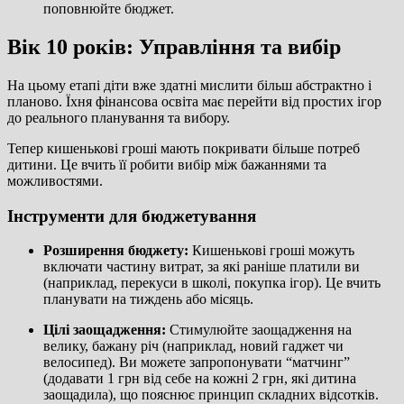
поповнюйте бюджет.
Вік 10 років: Управління та вибір
На цьому етапі діти вже здатні мислити більш абстрактно і
планово. Їхня фінансова освіта має перейти від простих ігор
до реального планування та вибору.
Тепер кишенькові гроші мають покривати більше потреб
дитини. Це вчить її робити вибір між бажаннями та
можливостями.
Інструменти для бюджетування
Розширення бюджету:
Кишенькові гроші можуть
включати частину витрат, за які раніше платили ви
(наприклад, перекуси в школі, покупка ігор). Це вчить
планувати на тиждень або місяць.
Цілі заощадження:
Стимулюйте заощадження на
велику, бажану річ (наприклад, новий гаджет чи
велосипед). Ви можете запропонувати “матчинг”
(додавати 1 грн від себе на кожні 2 грн, які дитина
заощадила), що пояснює принцип складних відсотків.