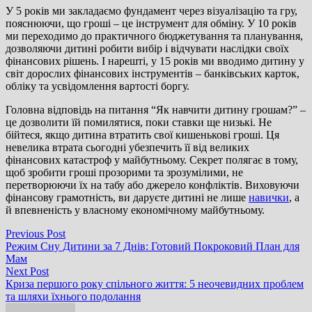
У 5 років ми закладаємо фундамент через візуалізацію та гру,
пояснюючи, що гроші – це інструмент для обміну. У 10 років
ми переходимо до практичного бюджетування та планування,
дозволяючи дитині робити вибір і відчувати наслідки своїх
фінансових рішень. І нарешті, у 15 років ми вводимо дитину у
світ дорослих фінансових інструментів – банківських карток,
обліку та усвідомлення вартості боргу.
Головна відповідь на питання “Як навчити дитину грошам?” –
це дозволити їй помилятися, поки ставки ще низькі. Не
бійтеся, якщо дитина втратить свої кишенькові гроші. Ця
невелика втрата сьогодні убезпечить її від великих
фінансових катастроф у майбутньому. Секрет полягає в тому,
щоб зробити гроші прозорими та зрозумілими, не
перетворюючи їх на табу або джерело конфліктів. Виховуючи
фінансову грамотність, ви даруєте дитині не лише
навички
, а
й впевненість у власному економічному майбутньому.
Навігація
Previous
Previous Post
post:
Режим Сну Дитини за 7 Днів: Готовий Покроковий План для
записів
Мам
Next
Next Post
post:
Криза першого року спільного життя: 5 неочевидних проблем
та шляхи їхнього подолання