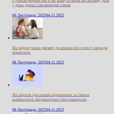
Сучасні форми сім’ї: як живуть пари без шлюбу, діти
у двох домах і поліаморні союзи
06 Листопада, 2025
04.11.2025
Як підготувати дитину до школи без стресу: поради
психолога
08 Листопада, 2025
04.11.2025
Як обрати ідеальний відпочинок за типом
особистості: інтровертам і екстравертам
08 Листопада, 2025
04.11.2025