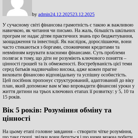
by
admin
24.12.2025
23.12.2025
У сучасному світі фінансова грамотність є такою ж важливою
навичкою, як читання чи письмо. На жаль, більшість шкільних
програм не надає дітям практичних знань про бюджетування,
заощадження та інвестиції. Як наслідок, дорослішаючи, вони
часто стикаються з боргами, споживчими кредитами та
невмінням керувати власними фінансами. Суть проблеми
полягає в тому, що діти не розуміють ключового поняття –
цінності грошей та їх обмеженості. Востребуваність цієї теми
серед батьків надзвичайно висока, адже кожен прагне
виховати фінансово відповідальну та успішну особистість.
Цей посібник пропонує структурований, адаптований до віку
план, який допоможе вам м’яко впровадити фінансові уроки у
життя дитини на трьох ключових етапах її розвитку: у 5, 10 та
15 років.
Вік 5 років: Розуміння обміну та
цінності
На цьому етапі головне завдання – створити чітке розуміння,
що таке гроші, звідки вони беруться і що ними можна робити.