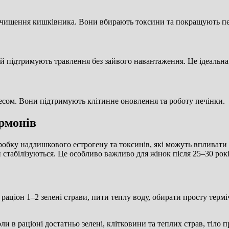
е очищення кишківника. Вони вбирають токсини та покращують пе
 й підтримують травлення без зайвого навантаження. Це ідеальна
сом. Вони підтримують клітинне оновлення та роботу печінки.
рмонів
еробку надлишкового естрогену та токсинів, які можуть впливати
и стабілізуються. Це особливо важливо для жінок після 25–30 ро
раціон 1–2 зелені страви, пити теплу воду, обирати просту термі
 в раціоні достатньо зелені, клітковини та теплих страв, тіло п