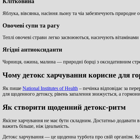
Клітковина
Яблука, вівсянка, насіння льону та чіа забезпечують природн
Овочеві супи та рагу
Теплі овочеві страви легко засвоюються, насичують вітамінами
Ягідні антиоксиданти
Чорниця, ожина, малина — природні борці з оксидативним стре
Чому детокс харчування корисне для го
Як пише
National Institutes of Health
– печінка відповідає за пер
для щоденного детоксу, рівень запалення знижується, а гормон
Як створити щоденний детокс-ритм
Якісне харчування не має бути складним. Достатньо додавати в 
важить більше, ніж ідеальність.
Детокс харчування — це щоденна турбота про свій організм. Коли