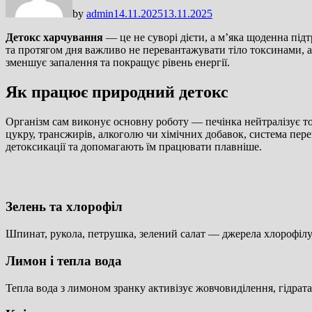
by
admin
14.11.2025
13.11.2025
Детокс харчування
— це не суворі дієти, а м’яка щоденна під
та протягом дня важливо не перевантажувати тіло токсинами, а
зменшує запалення та покращує рівень енергії.
Як працює природний детокс
Організм сам виконує основну роботу — печінка нейтралізує ток
цукру, трансжирів, алкоголю чи хімічних добавок, система пере
детоксикації та допомагають їм працювати плавніше.
Зелень та хлорофіл
Шпинат, рукола, петрушка, зелений салат — джерела хлорофілу, 
Лимон і тепла вода
Тепла вода з лимоном зранку активізує жовчовиділення, гідрат