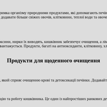
тримка організму природними продуктами, які допомагають печін
 додавати більше свіжих овочів, клітковини, теплої води та овоч
сини, нирки їх виводять, кишківник забезпечує очищення, а лімф
вантажується. Продукти, багаті на антиоксиданти, клітковину, х
Продукти для щоденного очищення
який сприяє очищенню крові та детоксикації печінки. Додавайте ї
ацію та роботу кишківника. Це один із найпростіших ранкових де