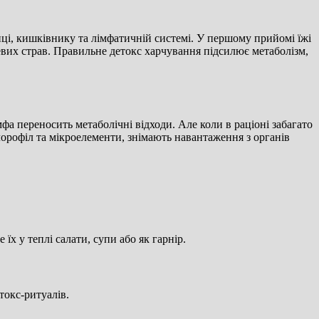
ці, кишківнику та лімфатичній системі. У першому прийомі їжі
евих страв. Правильне детокс харчування підсилює метаболізм,
а переносить метаболічні відходи. Але коли в раціоні забагато
лорофіл та мікроелементи, знімають навантаження з органів
х у теплі салати, супи або як гарнір.
токс-ритуалів.