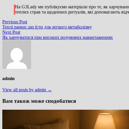
На G3Lady ми публікуємо матеріали про те, як харчування
теплих страв та щоденних ритуалів, які допомагають відчу
Навігація
Previous
Previous Post
post:
Теплі ранки: що їсти для легкого метаболізму
записів
Next
Next Post
post:
Як харчуватися при високих розумових навантаженнях
admin
View all posts by admin →
Вам також може сподобатися