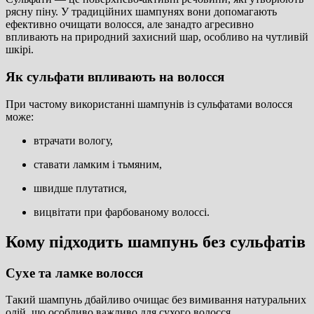
рясну піну. У традиційних шампунях вони допомагають
ефективно очищати волосся, але занадто агресивно
впливають на природний захисний шар, особливо на чутливій
шкірі.
Як сульфати впливають на волосся
При частому використанні шампунів із сульфатами волосся
може:
втрачати вологу,
ставати ламким і тьмяним,
швидше плутатися,
вицвітати при фарбованому волоссі.
Кому підходить шампунь без сульфатів
Сухе та ламке волосся
Такий шампунь дбайливо очищає без вимивання натуральних
олій, що особливо важливо для сухого волосся.