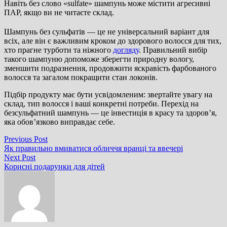
Навіть без слово «sulfate» шампунь може містити агресивні
ПАР, якщо ви не читаєте склад.
Шампунь без сульфатів — це не універсальний варіант для
всіх, але він є важливим кроком до здорового волосся для тих,
хто прагне турботи та ніжного
догляду
. Правильний вибір
такого шампуню допоможе зберегти природну вологу,
зменшити подразнення, продовжити яскравість фарбованого
волосся та загалом покращити стан локонів.
Підбір продукту має бути усвідомленим: звертайте увагу на
склад, тип волосся і ваші конкретні потреби. Перехід на
безсульфатний шампунь — це інвестиція в красу та здоров’я,
яка обов’язково виправдає себе.
Навігація
Previous
Previous Post
post:
Як правильно вмиватися обличчя вранці та ввечері
записів
Next
Next Post
post:
Корисні подарунки для дітей