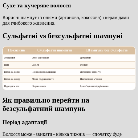
Сухе та кучеряве волосся
Корисні шампуні з оліями (арганова, кокосова) і керамідами
для глибокого живлення.
Сульфатні vs безсульфатні шампуні
Показник
Сульфатні шампуні
Шампунь без сульфатів
Очищення
Дуже агресивне
Делікатне
Піна
Багато
Менше
Вплив на колір
Прискорює вимивання
Допомагає зберегти
Вплив на шкіру
Може подразнювати
Найчастіше м’якіше
Підходить для
Жирної шкіри
Сухої/чутливої/фарбованої
Як правильно перейти на
безсульфатний шампунь
Період адаптації
Волосся може «звикати» кілька тижнів — спочатку буде