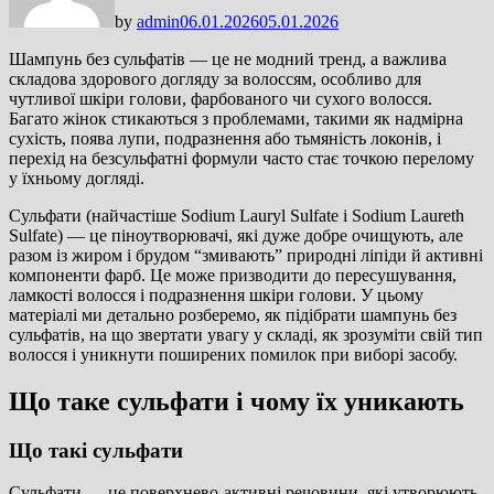
by
admin
06.01.2026
05.01.2026
Шампунь без сульфатів — це не модний тренд, а важлива
складова здорового догляду за волоссям, особливо для
чутливої шкіри голови, фарбованого чи сухого волосся.
Багато жінок стикаються з проблемами, такими як надмірна
сухість, поява лупи, подразнення або тьмяність локонів, і
перехід на безсульфатні формули часто стає точкою перелому
у їхньому догляді.
Сульфати (найчастіше Sodium Lauryl Sulfate і Sodium Laureth
Sulfate) — це піноутворювачі, які дуже добре очищують, але
разом із жиром і брудом “змивають” природні ліпіди й активні
компоненти фарб. Це може призводити до пересушування,
ламкості волосся і подразнення шкіри голови. У цьому
матеріалі ми детально розберемо, як підібрати шампунь без
сульфатів, на що звертати увагу у складі, як зрозуміти свій тип
волосся і уникнути поширених помилок при виборі засобу.
Що таке сульфати і чому їх уникають
Що такі сульфати
Сульфати — це поверхнево-активні речовини, які утворюють