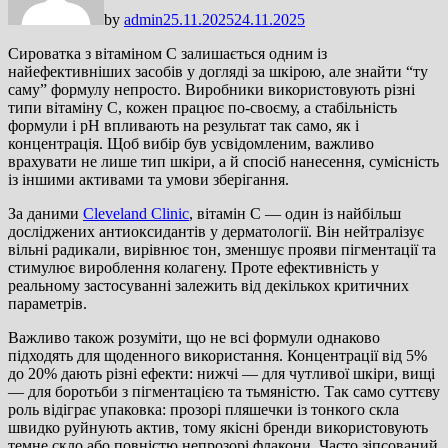
by
admin
25.11.2025
24.11.2025
Сироватка з вітаміном С залишається одним із
найефективніших засобів у догляді за шкірою, але знайти “ту
саму” формулу непросто. Виробники використовують різні
типи вітаміну С, кожен працює по-своєму, а стабільність
формули і pH впливають на результат так само, як і
концентрація. Щоб вибір був усвідомленим, важливо
врахувати не лише тип шкіри, а й спосіб нанесення, сумісність
із іншими активами та умови зберігання.
За даними
Cleveland Clinic
, вітамін С — один із найбільш
досліджених антиоксидантів у дерматології. Він нейтралізує
вільні радикали, вирівнює тон, зменшує прояви пігментації та
стимулює вироблення колагену. Проте ефективність у
реальному застосуванні залежить від декількох критичних
параметрів.
Важливо також розуміти, що не всі формули однаково
підходять для щоденного використання. Концентрації від 5%
до 20% дають різні ефекти: нижчі — для чутливої шкіри, вищі
— для боротьби з пігментацією та тьмяністю. Так само суттєву
роль відіграє упаковка: прозорі пляшечки із тонкого скла
швидко руйнують актив, тому якісні бренди використовують
темне скло або повністю непрозорі флакони. Часто зіпсований