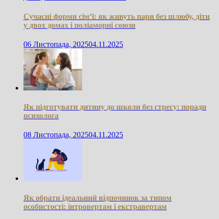
Сучасні форми сім’ї: як живуть пари без шлюбу, діти
у двох домах і поліаморні союзи
06 Листопада, 2025
04.11.2025
Як підготувати дитину до школи без стресу: поради
психолога
08 Листопада, 2025
04.11.2025
Як обрати ідеальний відпочинок за типом
особистості: інтровертам і екстравертам