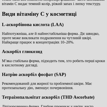
вітамін С видає темний колір, різкий запах і липку текстуру.
Види вітаміну С у косметиці
L-аскорбінова кислота (LAA)
Найпотужніша, але й найнестабільніша форма. Діє швидко,
проте може викликати подразнення на чутливій шкірі.
Найкраще працює в концентраціях 10–20%.
Аскорбіл глюкозид
М’яка стабільна форма, підходить тим, хто робить перші кроки
в кислотному догляді.
Натрію аскорбіл фосфат (SAP)
Рекомендований для жирної та проблемної шкіри. Має
протизапальну дію, зменшує почервоніння.
Тетраізопальмітат аскорбіл (THD Ascorbate)
Ліпідорозчинна форма. Глибше проникає у шкіру, часто