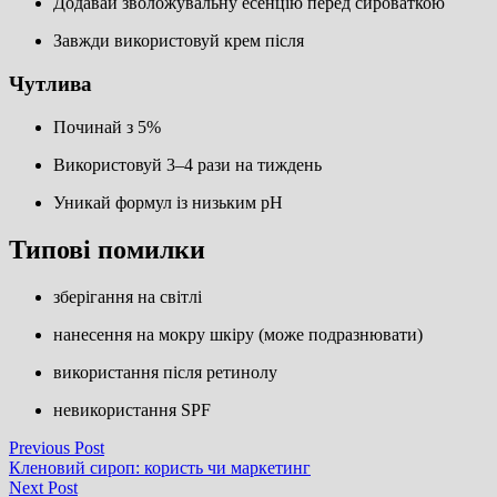
Додавай зволожувальну есенцію перед сироваткою
Завжди використовуй крем після
Чутлива
Починай з 5%
Використовуй 3–4 рази на тиждень
Уникай формул із низьким pH
Типові помилки
зберігання на світлі
нанесення на мокру шкіру (може подразнювати)
використання після ретинолу
невикористання SPF
Навігація
Previous
Previous Post
post:
Кленовий сироп: користь чи маркетинг
записів
Next
Next Post