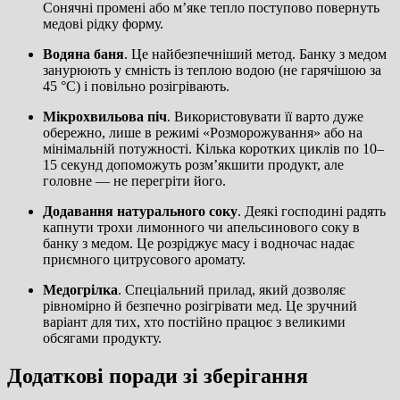
Сонячні промені або м’яке тепло поступово повернуть
медові рідку форму.
Водяна баня
. Це найбезпечніший метод. Банку з медом
занурюють у ємність із теплою водою (не гарячішою за
45 °C) і повільно розігрівають.
Мікрохвильова піч
. Використовувати її варто дуже
обережно, лише в режимі «Розморожування» або на
мінімальній потужності. Кілька коротких циклів по 10–
15 секунд допоможуть розм’якшити продукт, але
головне — не перегріти його.
Додавання натурального соку
. Деякі господині радять
капнути трохи лимонного чи апельсинового соку в
банку з медом. Це розріджує масу і водночас надає
приємного цитрусового аромату.
Медогрілка
. Спеціальний прилад, який дозволяє
рівномірно й безпечно розігрівати мед. Це зручний
варіант для тих, хто постійно працює з великими
обсягами продукту.
Додаткові поради зі зберігання