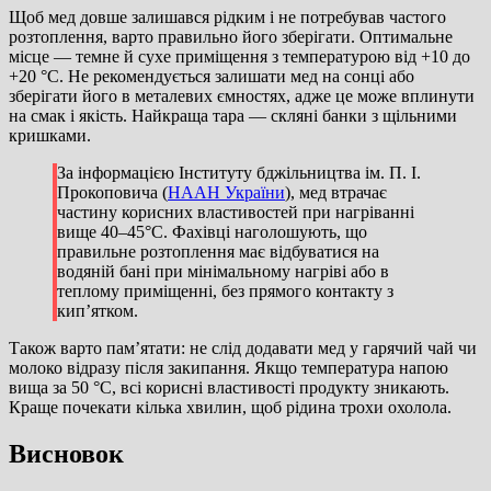
Щоб мед довше залишався рідким і не потребував частого
розтоплення, варто правильно його зберігати. Оптимальне
місце — темне й сухе приміщення з температурою від +10 до
+20 °C. Не рекомендується залишати мед на сонці або
зберігати його в металевих ємностях, адже це може вплинути
на смак і якість. Найкраща тара — скляні банки з щільними
кришками.
За інформацією Інституту бджільництва ім. П. І.
Прокоповича (
НААН України
), мед втрачає
частину корисних властивостей при нагріванні
вище 40–45°C. Фахівці наголошують, що
правильне розтоплення має відбуватися на
водяній бані при мінімальному нагріві або в
теплому приміщенні, без прямого контакту з
кип’ятком.
Також варто пам’ятати: не слід додавати мед у гарячий чай чи
молоко відразу після закипання. Якщо температура напою
вища за 50 °C, всі корисні властивості продукту зникають.
Краще почекати кілька хвилин, щоб рідина трохи охолола.
Висновок