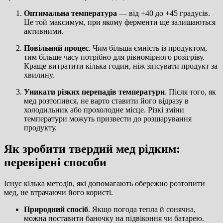
Оптимальна температура
— від +40 до +45 градусів.
Це той максимум, при якому ферменти ще залишаються
активними.
Повільний процес
. Чим більша ємність із продуктом,
тим більше часу потрібно для рівномірного розігріву.
Краще витратити кілька годин, ніж зіпсувати продукт за
хвилину.
Уникати різких перепадів температури
. Після того, як
мед розтопився, не варто ставити його відразу в
холодильник або прохолодне місце. Різкі зміни
температури можуть призвести до розшарування
продукту.
Як зробити твердий мед рідким:
перевірені способи
Існує кілька методів, які допомагають обережно розтопити
мед, не втрачаючи його користі.
Природний спосіб
. Якщо погода тепла й сонячна,
можна поставити баночку на підвіконня чи батарею.