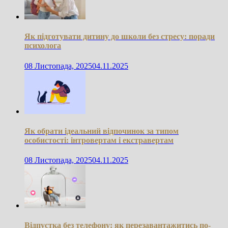
Як підготувати дитину до школи без стресу: поради
психолога
08 Листопада, 2025
04.11.2025
Як обрати ідеальний відпочинок за типом
особистості: інтровертам і екстравертам
08 Листопада, 2025
04.11.2025
Відпустка без телефону: як перезавантажитись по-