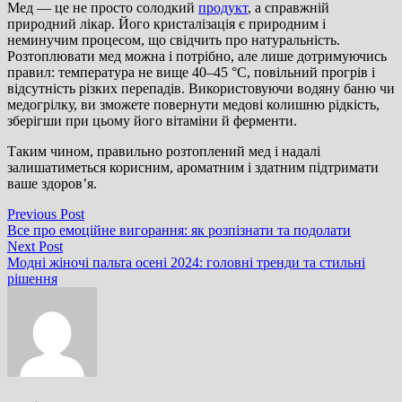
Мед — це не просто солодкий
продукт
, а справжній
природний лікар. Його кристалізація є природним і
неминучим процесом, що свідчить про натуральність.
Розтоплювати мед можна і потрібно, але лише дотримуючись
правил: температура не вище 40–45 °C, повільний прогрів і
відсутність різких перепадів. Використовуючи водяну баню чи
медогрілку, ви зможете повернути медові колишню рідкість,
зберігши при цьому його вітаміни й ферменти.
Таким чином, правильно розтоплений мед і надалі
залишатиметься корисним, ароматним і здатним підтримати
ваше здоров’я.
Навігація
Previous
Previous Post
post:
Все про емоційне вигорання: як розпізнати та подолати
записів
Next
Next Post
post:
Модні жіночі пальта осені 2024: головні тренди та стильні
рішення