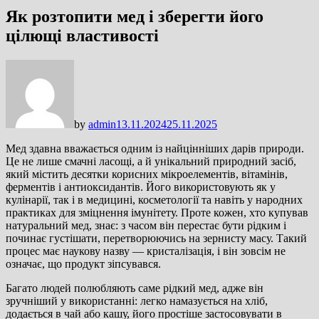
Як розтопити мед і зберегти його
цілющі властивості
by
admin
13.11.2024
25.11.2025
Мед здавна вважається одним із найцінніших дарів природи.
Це не лише смачні ласощі, а й унікальний природний засіб,
який містить десятки корисних мікроелементів, вітамінів,
ферментів і антиоксидантів. Його використовують як у
кулінарії, так і в медицині, косметології та навіть у народних
практиках для зміцнення імунітету. Проте кожен, хто купував
натуральний мед, знає: з часом він перестає бути рідким і
починає густішати, перетворюючись на зернисту масу. Такий
процес має наукову назву — кристалізація, і він зовсім не
означає, що продукт зіпсувався.
Багато людей полюбляють саме рідкий мед, адже він
зручніший у використанні: легко намазується на хліб,
додається в чай або кашу, його простіше застосовувати в