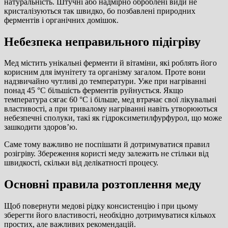
натуральність. Штучні або надмірно оброблені види не
кристалізуються так швидко, бо позбавлені природних
ферментів і органічних домішок.
Небезпека неправильного підігріву
Мед містить унікальні ферменти й вітаміни, які роблять його
корисним для імунітету та організму загалом. Проте вони
надзвичайно чутливі до температури. Уже при нагріванні
понад 45 °C більшість ферментів руйнується. Якщо
температура сягає 60 °C і більше, мед втрачає свої лікувальні
властивості, а при тривалому нагріванні навіть утворюються
небезпечні сполуки, такі як гідроксиметилфурфурол, що може
зашкодити здоров’ю.
Саме тому важливо не поспішати й дотримуватися правил
розігріву. Збереження користі меду залежить не стільки від
швидкості, скільки від делікатності процесу.
Основні правила розтоплення меду
Щоб повернути медові рідку консистенцію і при цьому
зберегти його властивості, необхідно дотримуватися кількох
простих, але важливих рекомендацій.