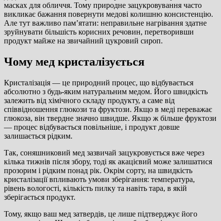
масках для обличчя. Тому природне зацукровування часто
викликає бажання повернути медові колишню консистенцію.
Але тут важливо пам’ятати: неправильне нагрівання здатне
зруйнувати більшість корисних речовин, перетворивши
продукт майже на звичайний цукровий сироп.
Чому мед кристалізується
Кристалізація — це природний процес, що відбувається
абсолютно з будь-яким натуральним медом. Його швидкість
залежить від хімічного складу продукту, а саме від
співвідношення глюкози та фруктози. Якщо в меді переважає
глюкоза, він твердне значно швидше. Якщо ж більше фруктози
— процес відбувається повільніше, і продукт довше
залишається рідким.
Так, соняшниковий мед зазвичай зацукровується вже через
кілька тижнів після збору, тоді як акацієвий може залишатися
прозорим і рідким понад рік. Окрім сорту, на швидкість
кристалізації впливають умови зберігання: температура,
рівень вологості, кількість пилку та навіть тара, в якій
зберігається продукт.
Тому, якщо ваш мед затвердів, це лише підтверджує його