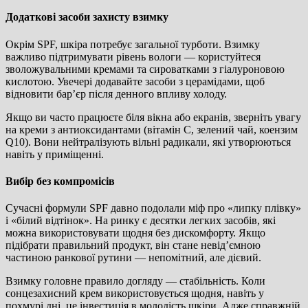
Додаткові засоби захисту взимку
Окрім SPF, шкіра потребує загальної турботи. Взимку
важливо підтримувати рівень вологи — користуйтеся
зволожувальними кремами та сироватками з гіалуроновою
кислотою. Увечері додавайте засоби з церамідами, щоб
відновити бар’єр після денного впливу холоду.
Якщо ви часто працюєте біля вікна або екранів, зверніть увагу
на креми з антиоксидантами (вітамін С, зелений чай, коензим
Q10). Вони нейтралізують вільні радикали, які утворюються
навіть у приміщенні.
Вибір без компромісів
Сучасні формули SPF давно подолали міф про «липку плівку»
і «білий відтінок». На ринку є десятки легких засобів, які
можна використовувати щодня без дискомфорту. Якщо
підібрати правильний продукт, він стане невід’ємною
частиною ранкової рутини — непомітний, але дієвий.
Взимку головне правило догляду — стабільність. Коли
сонцезахисний крем використовується щодня, навіть у
похмурі дні, це інвестиція в молодість шкіри. Адже справжній