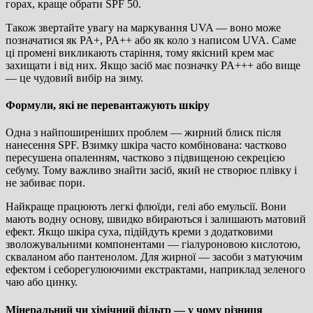
горах, краще обрати SPF 50.
Також звертайте увагу на маркування UVA — воно може
позначатися як PA+, PA++ або як коло з написом UVA. Саме
ці промені викликають старіння, тому якісний крем має
захищати і від них. Якщо засіб має позначку PA+++ або вище
— це чудовий вибір на зиму.
Формули, які не перевантажують шкіру
Одна з найпоширеніших проблем — жирний блиск після
нанесення SPF. Взимку шкіра часто комбінована: частково
пересушена опаленням, частково з підвищеною секрецією
себуму. Тому важливо знайти засіб, який не створює плівку і
не забиває пори.
Найкраще працюють легкі флюїди, гелі або емульсії. Вони
мають водну основу, швидко вбираються і залишають матовий
ефект. Якщо шкіра суха, підійдуть креми з додатковими
зволожувальними компонентами — гіалуроновою кислотою,
скваланом або пантенолом. Для жирної — засоби з матуючим
ефектом і себорегулюючими екстрактами, наприклад зеленого
чаю або цинку.
Мінеральний чи хімічний фільтр — у чому різниця