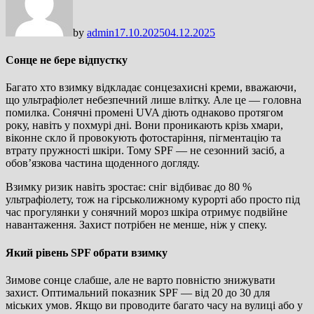
by
admin
17.10.2025
04.12.2025
Сонце не бере відпустку
Багато хто взимку відкладає сонцезахисні креми, вважаючи,
що ультрафіолет небезпечний лише влітку. Але це — головна
помилка. Сонячні промені UVA діють однаково протягом
року, навіть у похмурі дні. Вони проникають крізь хмари,
віконне скло й провокують фотостаріння, пігментацію та
втрату пружності шкіри. Тому SPF — не сезонний засіб, а
обов’язкова частина щоденного догляду.
Взимку ризик навіть зростає: сніг відбиває до 80 %
ультрафіолету, тож на гірськолижному курорті або просто під
час прогулянки у сонячний мороз шкіра отримує подвійне
навантаження. Захист потрібен не менше, ніж у спеку.
Який рівень SPF обрати взимку
Зимове сонце слабше, але не варто повністю знижувати
захист. Оптимальний показник SPF — від 20 до 30 для
міських умов. Якщо ви проводите багато часу на вулиці або у