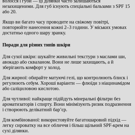
волосся і губи — ці ділянки часто залишаються
незахищеними. Для губ існують спеціальні бальзами з SPF 15
або 20.
Якщо ви багато часу проводите на свіжому повітрі,
повторюйте нанесення кожні 2–3 години. У міських умовах
достатньо одного шару зранку.
Поради для різних типів шкіри
Для сухої шкіри: шукайте живильні текстури з маслами ши,
авокадо або скваланом. Вони не лише захищають, а й
зберігають комфорт у холод.
Для жирної: обирайте матуючі гелі, що контролюють блиск і
регулюють себум. Хороші варіанти — флюїди з ніацинамідом
або саліциловою кислотою.
Для чутливої: найкраще підійдуть мінеральні фільтри без
ароматизаторів і спирту. Вони мінімізують ризик подразнення
і створюють делікатний бар’єр.
Для комбінованої: використовуйте багатошаровий підхід —
легку сироватку на все обличчя і більш щільний SPF-крем на
сухі ділянки.