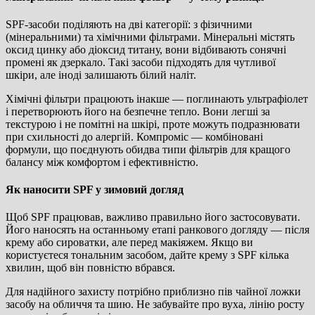
SPF-засоби поділяють на дві категорії: з фізичними
(мінеральними) та хімічними фільтрами. Мінеральні містять
оксид цинку або діоксид титану, вони відбивають сонячні
промені як дзеркало. Такі засоби підходять для чутливої
шкіри, але іноді залишають білий наліт.
Хімічні фільтри працюють інакше — поглинають ультрафіолет
і перетворюють його на безпечне тепло. Вони легші за
текстурою і не помітні на шкірі, проте можуть подразнювати
при схильності до алергій. Компроміс — комбіновані
формули, що поєднують обидва типи фільтрів для кращого
балансу між комфортом і ефективністю.
Як наносити SPF у зимовий догляд
Щоб SPF працював, важливо правильно його застосовувати.
Його наносять на останньому етапі ранкового догляду — після
крему або сироватки, але перед макіяжем. Якщо ви
користуєтеся тональним засобом, дайте крему з SPF кілька
хвилин, щоб він повністю вбрався.
Для надійного захисту потрібно приблизно пів чайної ложки
засобу на обличчя та шию. Не забувайте про вуха, лінію росту