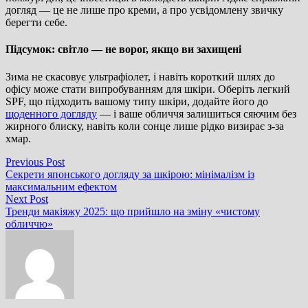
догляд — це не лише про креми, а про усвідомлену звичку
берегти себе.
Підсумок: світло — не ворог, якщо ви захищені
Зима не скасовує ультрафіолет, і навіть короткий шлях до
офісу може стати випробуванням для шкіри. Оберіть легкий
SPF, що підходить вашому типу шкіри, додайте його до
щоденного догляду
— і ваше обличчя залишиться сяючим без
жирного блиску, навіть коли сонце лише рідко визирає з-за
хмар.
Навігація
Previous
Previous Post
post:
Секрети японського догляду за шкірою: мінімалізм із
записів
максимальним ефектом
Next
Next Post
post:
Тренди макіяжу 2025: що прийшло на зміну «чистому
обличчю»