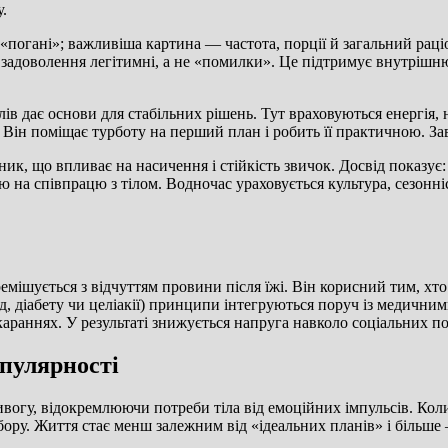
.
погані»; важливіша картина — частота, порції й загальний раціон
к і задоволення легітимні, а не «помилки». Це підтримує внутрі
ів дає основи для стабільних рішень. Тут враховуються енергія, 
гу. Він поміщає турботу на перший план і робить її практичною.
к, що впливає на насичення і стійкість звичок. Досвід показує:
 на співпрацю з тілом. Водночас ураховується культура, сезонніс
емішується з відчуттям провини після їжі. Він корисний тим, хто 
ад, діабету чи целіакії) принципи інтегруються поруч із медични
караннях. У результаті знижується напруга навколо соціальних под
опулярності
огу, відокремлюючи потреби тіла від емоційних імпульсів. Коли
бору. Життя стає менш залежним від «ідеальних планів» і більше