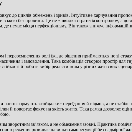
у
овхує до циклів обмежень і зривів. Інтуїтивне харчування пропо
нки з їжею без провини. Це не «швидка стратегія контролю», а до
ом, де немає місця перфекціонізму. Він також знижує інформацій
м і переосмислення ролі їжі, де рішення приймаються не зі страху
асичення і задоволення. Така комбінація створює простір для гн
стійкості й робить вибір реалістичним у різних життєвих сценар
 часто формують «гойдалки» переїдання й відмов, а не стабільніс
ілки й повертає фокус на якість життя. Така рамка дозволяє оц
обою.
вим зворотним зв’язком, а не обмеження ззовні. Практика поміча
 спостереження розвиває навички саморегуляції без надмірної жор