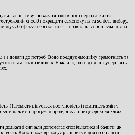
нує альтернативу: поважати тіло в різні періоди життя —
вгостроковий спосіб покращити самопочуття та ясність вибору.
ний шум, бо фокус переноситься з правил на спостереження за
, а з поваги до потреб. Воно поєднує емоційну грамотність та
учкості замість крайнощів. Важливо, що підхід не суперечить
іях.
ть. Натомість цінується поступовість і помітність змін у
інювати власний прогрес ширше, ніж лише цифрою на вагах.
ти делікатні сигнали допомагає сповільнятися й бачити, як
сткості. Воно також враховує різні ритми дня й соціальні