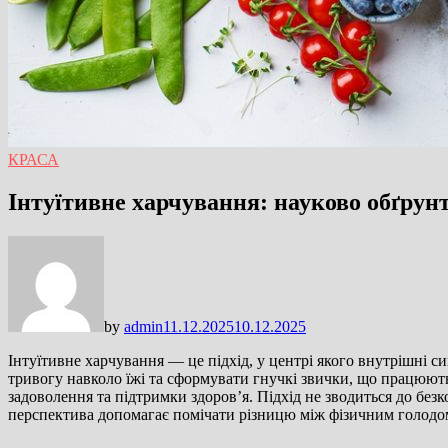
КРАСА
Інтуїтивне харчування: науково обґрун
by
admin
11.12.2025
10.12.2025
Інтуїтивне харчування — це підхід, у центрі якого внутрішні с
тривогу навколо їжі та сформувати гнучкі звички, що працюють 
задоволення та підтримки здоров’я. Підхід не зводиться до без
перспектива допомагає помічати різницю між фізичним голодо