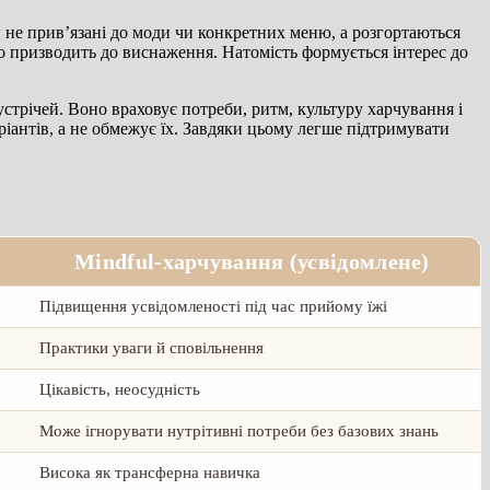
 не прив’язані до моди чи конкретних меню, а розгортаються
о призводить до виснаження. Натомість формується інтерес до
стрічей. Воно враховує потреби, ритм, культуру харчування і
аріантів, а не обмежує їх. Завдяки цьому легше підтримувати
Mindful-харчування (усвідомлене)
Підвищення усвідомленості під час прийому їжі
Практики уваги й сповільнення
Цікавість, неосудність
Може ігнорувати нутрітивні потреби без базових знань
Висока як трансферна навичка