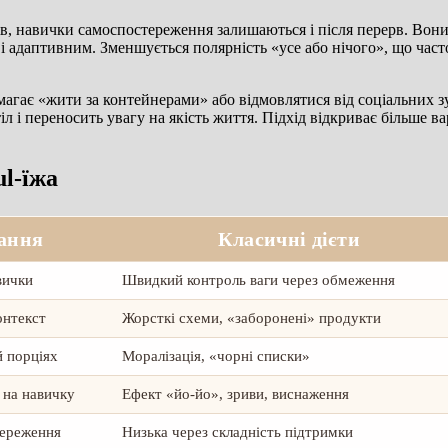
ів, навички самоспостереження залишаються і після перерв. Вони
і адаптивним. Зменшується полярність «усе або нічого», що част
агає «жити за контейнерами» або відмовлятися від соціальних зу
л і переносить увагу на якість життя. Підхід відкриває більше в
ul-їжа
вання
Класичні дієти
вички
Швидкий контроль ваги через обмеження
онтекст
Жорсткі схеми, «заборонені» продукти
й порціях
Моралізація, «чорні списки»
 на навичку
Ефект «йо-йо», зриви, виснаження
тереження
Низька через складність підтримки