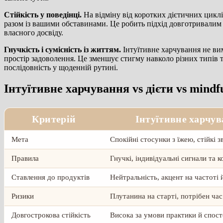
Стійкість у поведінці.
На відміну від коротких дієтичних цикл
разом із вашими обставинами. Це робить підхід довготривалим 
власного досвіду.
Гнучкість і сумісність із життям.
Інтуїтивне харчування не вим
простір задоволення. Це зменшує стигму навколо різних типів ті
послідовність у щоденній рутині.
Інтуїтивне харчування vs дієти vs mindf
Критерій
Інтуїтивне харчу
Мета
Спокійні стосунки з їжею, стійкі з
Правила
Гнучкі, індивідуальні сигнали та к
Ставлення до продуктів
Нейтральність, акцент на частоті 
Ризики
Плутанина на старті, потрібен час
Довгострокова стійкість
Висока за умови практики й спос