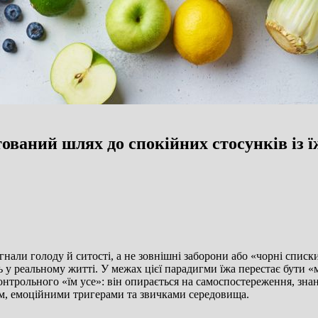
тований шлях до спокійних стосунків із 
игнали голоду й ситості, а не зовнішні заборони або «чорні спис
у реальному житті. У межах цієї парадигми їжа перестає бути «м
контрольного «їм усе»: він опирається на самоспостереження, зна
м, емоційними тригерами та звичками середовища.