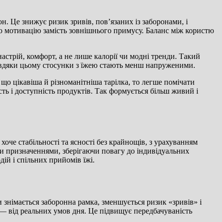
. Це знижує ризик зривів, пов’язаних із заборонами, і
шню мотивацію замість зовнішнього примусу. Баланс між користю
настрій, комфорт, а не лише калорії чи модні тренди. Такий
 Завдяки цьому стосунки з їжею стають менш напруженими.
 що цікавіша й різноманітніша тарілка, то легше помічати
ть і доступність продуктів. Так формується більш живий і
хоче стабільності та ясності без крайнощів, з урахуванням
ми призначеннями, зберігаючи повагу до індивідуальних
ій і спільних прийомів їжі.
 знімається заборонна рамка, зменшується ризик «зривів» і
 — від реальних умов дня. Це підвищує передбачуваність