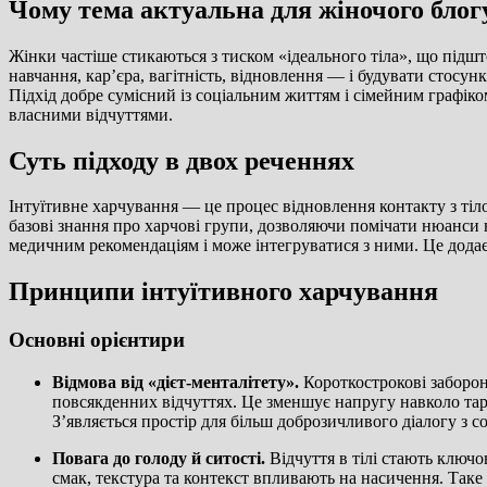
Чому тема актуальна для жіночого блог
Жінки частіше стикаються з тиском «ідеального тіла», що підшт
навчання, кар’єра, вагітність, відновлення — і будувати стосу
Підхід добре сумісний із соціальним життям і сімейним графік
власними відчуттями.
Суть підходу в двох реченнях
Інтуїтивне харчування — це процес відновлення контакту з тіло
базові знання про харчові групи, дозволяючи помічати нюанси н
медичним рекомендаціям і може інтегруватися з ними. Це додає 
Принципи інтуїтивного харчування
Основні орієнтири
Відмова від «дієт-менталітету».
Короткострокові заборони
повсякденних відчуттях. Це зменшує напругу навколо тар
З’являється простір для більш доброзичливого діалогу з с
Повага до голоду й ситості.
Відчуття в тілі стають ключо
смак, текстура та контекст впливають на насичення. Таке