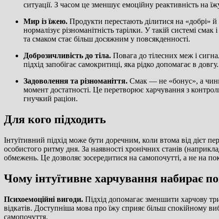
ситуації. З часом це зменшує емоційну реактивність на їжу
Мир із їжею.
Продукти перестають ділитися на «добрі» й «
нормалізує різноманітність тарілки. У такій системі сма
та смаком стає більш досяжним у повсякденності.
Доброзичливість до тіла.
Повага до тілесних меж і сигнал
підхід запобігає самокритиці, яка рідко допомагає в дов
Задоволення та різноманіття.
Смак — не «бонус», а чинни
момент достатності. Це перетворює харчування з контролю
гнучкий раціон.
Для кого підходить
Інтуїтивний підхід може бути доречним, коли втома від дієт пер
особистого ритму дня. За наявності хронічних станів (наприкл
обмежень. Це дозволяє зосередитися на самопочутті, а не на по
Чому інтуїтивне харчування набирає п
Психоемоційні вигоди.
Підхід допомагає зменшити харчову трив
відкатів. Доступніша мова про їжу сприяє більш спокійному ви
самопочуття.