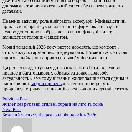
джинсами або спідницями вільного крою. Такий баланс
допомагає створити актуальний силует без перевантаження
деталями.
Не менш важливу роль відіграють аксесуари. Мінімалістичні
прикраси, шкіряні сумки лаконічних форм і якісне взуття
чудово доповнюють образ, дозволяючи фактурі жилета
залишатися головним акцентом.
Модні тенденції 2026 року вкотре доводять, що комфорт і
стиль можуть гармонійно поєднуватися. В’язаний жилет став
одним із найкращих прикладів такої універсальності.
Ця річ легко адаптується до різних сезонів і стилів, чудово
працює в багатошарових образах та додає гардеробу
актуальності. Саме тому в’язаний жилет залишається одним із
найцікавіших
модних рішень
для теплої пори року та
продовжує утримувати позиції серед головних трендів сезону.
Навігація
Previous
Previous Post
post:
Жилет без рукавів: стильні образи на літо та осінь
записів
Next
Next Post
post:
Бежевий тренч: універсальна річ на осінь 2026