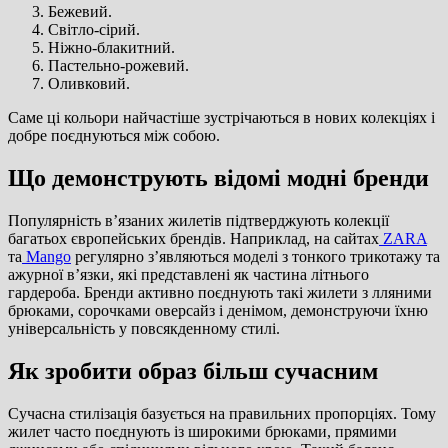
Бежевий.
Світло-сірий.
Ніжно-блакитний.
Пастельно-рожевий.
Оливковий.
Саме ці кольори найчастіше зустрічаються в нових колекціях і
добре поєднуються між собою.
Що демонструють відомі модні бренди
Популярність в’язаних жилетів підтверджують колекції
багатьох європейських брендів. Наприклад, на сайтах
ZARA
та
Mango
регулярно з’являються моделі з тонкого трикотажу та
ажурної в’язки, які представлені як частина літнього
гардероба. Бренди активно поєднують такі жилети з лляними
брюками, сорочками оверсайз і денімом, демонструючи їхню
універсальність у повсякденному стилі.
Як зробити образ більш сучасним
Сучасна стилізація базується на правильних пропорціях. Тому
жилет часто поєднують із широкими брюками, прямими