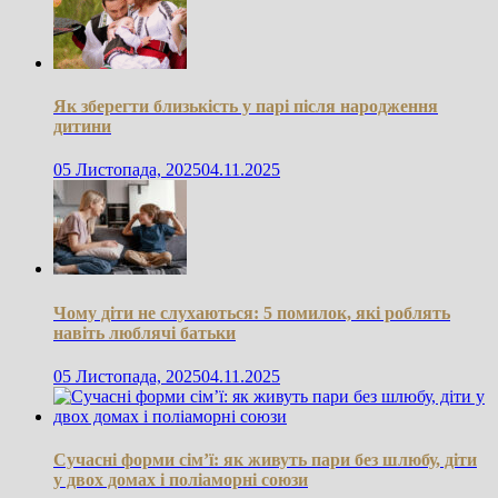
Як зберегти близькість у парі після народження
дитини
05 Листопада, 2025
04.11.2025
Чому діти не слухаються: 5 помилок, які роблять
навіть люблячі батьки
05 Листопада, 2025
04.11.2025
Сучасні форми сім’ї: як живуть пари без шлюбу, діти
у двох домах і поліаморні союзи