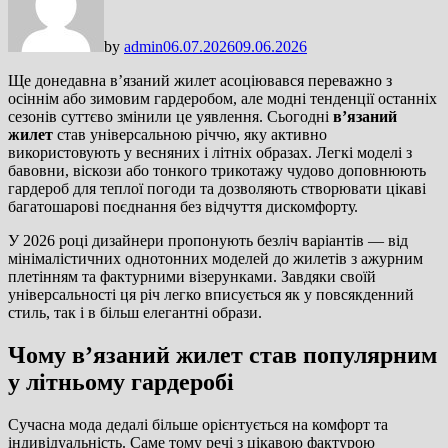
by
admin
06.07.2026
09.06.2026
Ще донедавна в’язаний жилет асоціювався переважно з
осіннім або зимовим гардеробом, але модні тенденції останніх
сезонів суттєво змінили це уявлення. Сьогодні
в’язаний
жилет
став універсальною річчю, яку активно
використовують у весняних і літніх образах. Легкі моделі з
бавовни, віскози або тонкого трикотажу чудово доповнюють
гардероб для теплої погоди та дозволяють створювати цікаві
багатошарові поєднання без відчуття дискомфорту.
У 2026 році дизайнери пропонують безліч варіантів — від
мінімалістичних однотонних моделей до жилетів з ажурним
плетінням та фактурними візерунками. Завдяки своїй
універсальності ця річ легко вписується як у повсякденний
стиль, так і в більш елегантні образи.
Чому в’язаний жилет став популярним
у літньому гардеробі
Сучасна мода дедалі більше орієнтується на комфорт та
індивідуальність. Саме тому речі з цікавою фактурою