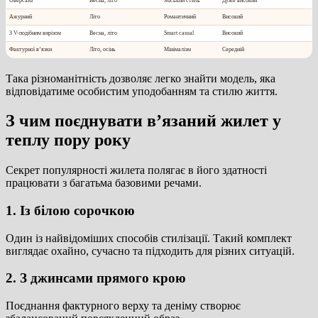
Оверсайз
Весна, літо
Міський стиль
Дуже високий
Ажурний
Літо
Романтичний
Високий
З V-подібним вирізом
Весна, літо
Smart casual
Високий
Фактурної в’язки
Літо, осінь
Мінімалізм
Середній
Така різноманітність дозволяє легко знайти модель, яка
відповідатиме особистим уподобанням та стилю життя.
З чим поєднувати в’язаний жилет у
теплу пору року
Секрет популярності жилета полягає в його здатності
працювати з багатьма базовими речами.
1. Із білою сорочкою
Один із найвідоміших способів стилізації. Такий комплект
виглядає охайно, сучасно та підходить для різних ситуацій.
2. З джинсами прямого крою
Поєднання фактурного верху та деніму створює