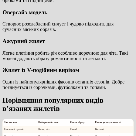
брюками та спідницями.
Оверсайз-модель
Створює розслаблений силует і чудово підходить для
сучасних міських образів.
Ажурний жилет
Легке плетіння робить річ особливо доречною для літа. Такі
моделі додають образу романтичності та легкості.
Жилет із V-подібним вирізом
Один із найпопулярніших фасонів останніх сезонів. Добре
поєднується із сорочками, футболками та топами.
Порівняння популярних видів
в’язаних жилетів
Тип жилета
Найкращий сезон
Стиль образу
Рівень універсальності
Класичний прямий
Весна, літо
Casual
Високий