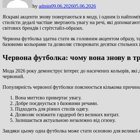
by
admin
09.06.2026
05.06.2026
Яскраві акценти знову повертаються в моду, і одним із найпомі
стилісти дедалі частіше звертають увагу на речі, які допомага
світових брендів і стрітстайл-образах.
Червона футболка здатна стати як головним акцентом образу, та
базовими кольорами та дозволяє створювати десятки стильних 
Червона футболка: чому вона знову в тр
Мода 2026 року демонструє інтерес до насичених кольорів, які
червоний.
Популярність червоної футболки пояснюється кількома причин
Вона миттєво привертає увагу.
Добре поєднується з базовими речами.
Підходить для різних стилів одягу.
Дозволяє освіжити гардероб без великих витрат.
Залишається актуальною незалежно від сезону.
Завдяки цьому одна футболка може стати основою для великої кі