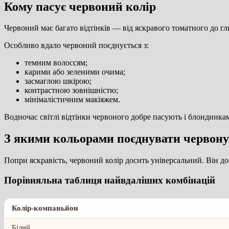
Кому пасує червоний колір
Червоний має багато відтінків — від яскравого томатного до г
Особливо вдало червоний поєднується з:
темним волоссям;
карими або зеленими очима;
засмаглою шкірою;
контрастною зовнішністю;
мінімалістичним макіяжем.
Водночас світлі відтінки червоного добре пасують і блондинкам
З якими кольорами поєднувати червону
Попри яскравість, червоний колір досить універсальний. Він до
Порівняльна таблиця найвдаліших комбінацій
Колір-компаньйон
Білий