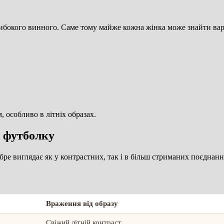
либокого винного. Саме тому майже кожна жінка може знайти варі
, особливо в літніх образах.
 футболку
бре виглядає як у контрастних, так і в більш стриманих поєднанн
Враження від образу
Свіжий літній контраст