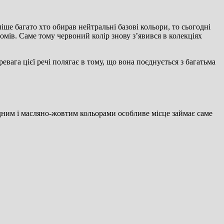
іше багато хто обирав нейтральні базові кольори, то сьогодні
омів. Саме тому червоний колір знову з’явився в колекціях
вага цієї речі полягає в тому, що вона поєднується з багатьма
адним і масляно-жовтим кольорами особливе місце займає саме