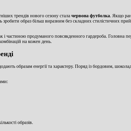
тніших трендів нового сезону стала
червона футболка
. Якщо ран
ють зробити образ більш виразним без складних стилістичних прий
к і частиною продуманого повсякденного гардероба. Головна пере
комбінацій на кожен день.
енді
 додають образам енергії та характеру. Поряд із бордовим, шокол
ами:
лькості образів.