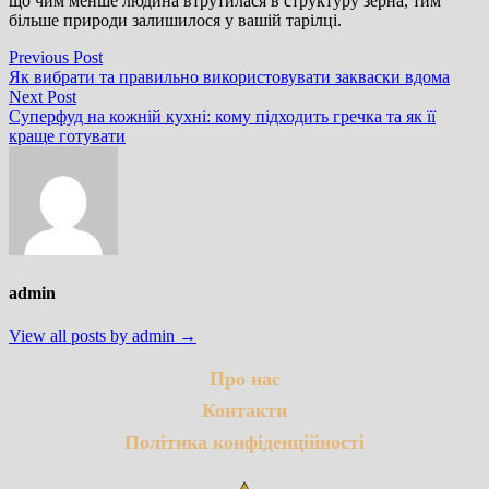
що чим менше людина втрутилася в структуру зерна, тим
більше природи залишилося у вашій тарілці.
Навігація
Previous
Previous Post
post:
Як вибрати та правильно використовувати закваски вдома
записів
Next
Next Post
post:
Суперфуд на кожній кухні: кому підходить гречка та як її
краще готувати
admin
View all posts by admin →
Про нас
Контакти
Політика конфіденційності