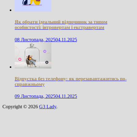
Як обрати ідеальний відпочинок за типом
особистості: інтровертам і екстравертам
08 Листопада, 2025
04.11.2025
Відпустка без телефону: як перезавантажитись по-
справжньому
09 Листопада, 2025
04.11.2025
Copyright © 2026
G3 Lady
.