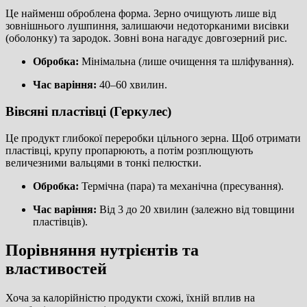
Це найменш оброблена форма. Зерно очищують лише від
зовнішнього лушпиння, залишаючи недоторканими висівки
(оболонку) та зародок. Зовні вона нагадує довгозерний рис.
Обробка:
Мінімальна (лише очищення та шліфування).
Час варіння:
40–60 хвилин.
Вівсяні пластівці (Геркулес)
Це продукт глибокої переробки цільного зерна. Щоб отримати
пластівці, крупу пропарюють, а потім розплющують
величезними вальцями в тонкі пелюстки.
Обробка:
Термічна (пара) та механічна (пресування).
Час варіння:
Від 3 до 20 хвилин (залежно від товщини
пластівців).
Порівняння нутрієнтів та
властивостей
Хоча за калорійністю продукти схожі, їхній вплив на