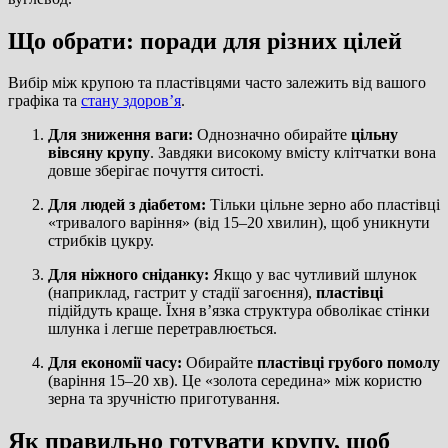
Що обрати: поради для різних цілей
Вибір між крупою та пластівцями часто залежить від вашого
графіка та
стану здоров’я
.
Для зниження ваги:
Однозначно обирайте
цільну
вівсяну крупу
. Завдяки високому вмісту клітчатки вона
довше зберігає почуття ситості.
Для людей з діабетом:
Тільки цільне зерно або пластівці
«тривалого варіння» (від 15–20 хвилин), щоб уникнути
стрибків цукру.
Для ніжного сніданку:
Якщо у вас чутливий шлунок
(наприклад, гастрит у стадії загоєння),
пластівці
підійдуть краще. Їхня в’язка структура обволікає стінки
шлунка і легше перетравлюється.
Для економії часу:
Обирайте
пластівці грубого помолу
(варіння 15–20 хв). Це «золота середина» між користю
зерна та зручністю приготування.
Як правильно готувати крупу, щоб