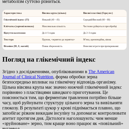
метаболізм суттєво різниться.
Характеристика
Вівсяна крупа (цільна)
Вівсяні пластівці (Геркулес)
Глікемічний індекс (ГІ)
Низький (
40 – 45
)
Середній/Високий (
60 – 80
)
Клітчатка (харчові волокна)
Максимальна кількість
Частково руйнується при обробці
Відчуття насичення
До 4–5 годин
До 2–3 годин
Текстура
Пружна, «зернятко до зернятка»
М’яка, кремоподібна, ніжна
Вітаміни (B1, E, магній)
Повна збереженість
Невеликі втрати при пропарюванні
Погляд на глікемічний індекс
Згідно з дослідженнями, опублікованими в
The American
Journal of Clinical Nutrition
, форма обробки зерна
безпосередньо впливає на глікемічну відповідь організму.
Цільна вівсяна крупа має значно нижчий глікемічний індекс
порівняно з пластівцями швидкого приготування. Це
пояснюється тим, що ферментам травлення потрібно більше
часу, щоб руйнувати структуру цільного зерна та вивільняти
глюкозу. В результаті цукор у крові піднімається плавно, що
запобігає різким викидам інсуліну та допомагає контролювати
апетит протягом дня. Дієтологи наголошують: чим менше
«зруйноване» зерно, тим краще воно працює як «повільний»
вуглевод.