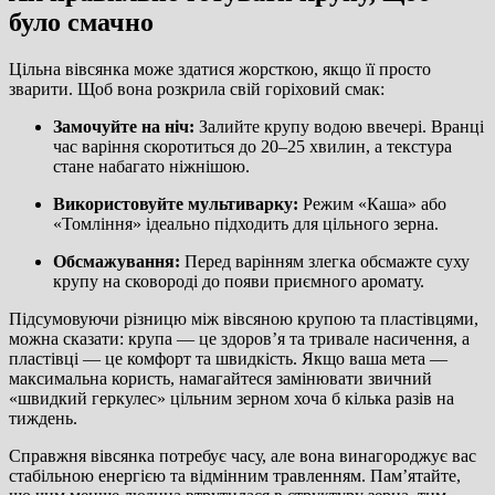
було смачно
Цільна вівсянка може здатися жорсткою, якщо її просто
зварити. Щоб вона розкрила свій горіховий смак:
Замочуйте на ніч:
Залийте крупу водою ввечері. Вранці
час варіння скоротиться до 20–25 хвилин, а текстура
стане набагато ніжнішою.
Використовуйте мультиварку:
Режим «Каша» або
«Томління» ідеально підходить для цільного зерна.
Обсмажування:
Перед варінням злегка обсмажте суху
крупу на сковороді до появи приємного аромату.
Підсумовуючи різницю між вівсяною крупою та пластівцями,
можна сказати: крупа — це здоров’я та тривале насичення, а
пластівці — це комфорт та швидкість. Якщо ваша мета —
максимальна користь, намагайтеся замінювати звичний
«швидкий геркулес» цільним зерном хоча б кілька разів на
тиждень.
Справжня вівсянка потребує часу, але вона винагороджує вас
стабільною енергією та відмінним травленням. Пам’ятайте,