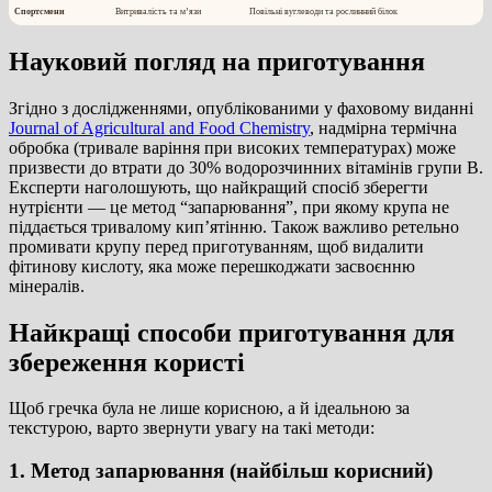
Спортсмени
Витривалість та м’язи
Повільні вуглеводи та рослинний білок
Науковий погляд на приготування
Згідно з дослідженнями, опублікованими у фаховому виданні
Journal of Agricultural and Food Chemistry
, надмірна термічна
обробка (тривале варіння при високих температурах) може
призвести до втрати до 30% водорозчинних вітамінів групи B.
Експерти наголошують, що найкращий спосіб зберегти
нутрієнти — це метод “запарювання”, при якому крупа не
піддається тривалому кип’ятінню. Також важливо ретельно
промивати крупу перед приготуванням, щоб видалити
фітинову кислоту, яка може перешкоджати засвоєнню
мінералів.
Найкращі способи приготування для
збереження користі
Щоб гречка була не лише корисною, а й ідеальною за
текстурою, варто звернути увагу на такі методи:
1. Метод запарювання (найбільш корисний)