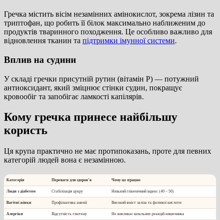
Гречка містить вісім незамінних амінокислот, зокрема лізин та
триптофан, що робить її білок максимально наближеним до
продуктів тваринного походження. Це особливо важливо для
відновлення тканин та
підтримки імунної системи
.
Вплив на судини
У складі гречки присутній рутин (вітамін P) — потужний
антиоксидант, який зміцнює стінки судин, покращує
кровообіг та запобігає ламкості капілярів.
Кому гречка принесе найбільшу
користь
Ця крупа практично не має протипоказань, проте для певних
категорій людей вона є незамінною.
Категорія
Переваги для здоров’я
Чому це працює
Люди з діабетом
Стабілізація цукру
Низький глікемічний індекс (
40 – 50
)
Вагітні жінки
Профілактика анемії
Високий вміст заліза та фолієвої кислоти
Алергіки
Відсутність глютену
Не викликає запальних реакцій кишечника