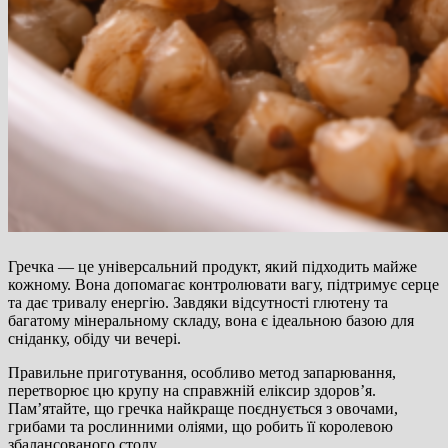
Гречка — це універсальний продукт, який підходить майже
кожному. Вона допомагає контролювати вагу, підтримує серце
та дає тривалу енергію. Завдяки відсутності глютену та
багатому мінеральному складу, вона є ідеальною базою для
сніданку, обіду чи вечері.
Правильне приготування, особливо метод запарювання,
перетворює цю крупу на справжній еліксир здоров’я.
Пам’ятайте, що гречка найкраще поєднується з овочами,
грибами та рослинними оліями, що робить її королевою
збалансованого столу.