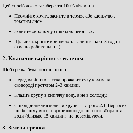
Цей спосіб дозволяє зберегти 100% вітамінів.
Промийте крупу, засипте в термос або каструлю з
товстим дном.
Залийте окропом у співвідношенні 1:2.
Щільно закрийте кришкою та залиште на 6–8 годин
(зручно робити на ніч).
2. Класичне варіння з секретом
Щоб гречка була розсипчастою:
Перед варінням злегка прожарте суху крупу на
сковороді протягом 2–3 хвилин.
Кладіть крупу в киплячу воду, а не в холодну.
Співвідношення води та крупи — строго 2:1. Варіть на
повільному вогні під кришкою до повного вбирання
води (близько 15 хвилин), не перемішуючи.
3. Зелена гречка