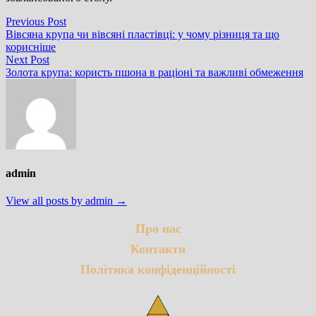
Навігація
Previous
Previous Post
post:
Вівсяна крупа чи вівсяні пластівці: у чому різниця та що
записів
корисніше
Next
Next Post
post:
Золота крупа: користь пшона в раціоні та важливі обмеження
admin
View all posts by admin →
Про нас
Контакти
Політика конфіденційності