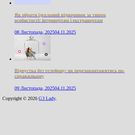
Як обрати ідеальний відпочинок за типом
особистості: інтровертам і екстравертам
08 Листопада, 2025
04.11.2025
Відпустка без телефону: як перезавантажитись по-
справжньому
09 Листопада, 2025
04.11.2025
Copyright © 2026
G3 Lady
.