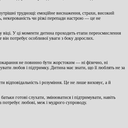
внутрішні труднощі: емоційне виснаження, страхи, високий
ь, некерованість чи різкі перепади настрою — це не
ому віці. У ці моменти дитина проходить етапи переосмислення
 він потребує особливої уваги з боку дорослих.
окарання не повинно бути жорстоким — ні фізично, ні
увати любов і підтримку. Дитина має знати, що її люблять не за
ти відповідальність і розуміння. Це не лише виховує, а й
батьки готові слухати, змінюватися і підтримувати, навіть
а потребує любові, меж і мудрого супроводу.