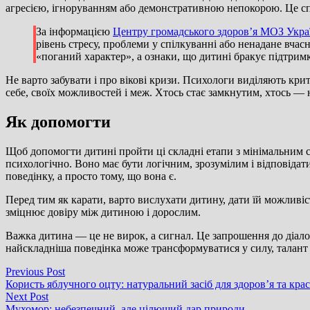
агресією, ігноруванням або демонстративною непокорою. Це спо
За інформацією
Центру громадського здоров’я МОЗ Укра
рівень стресу, проблеми у спілкуванні або ненадане вчас
«поганий характер», а ознаки, що дитині бракує підтрим
Не варто забувати і про вікові кризи. Психологи виділяють кри
себе, своїх можливостей і меж. Хтось стає замкнутим, хтось —
Як допомогти
Щоб допомогти дитині пройти ці складні етапи з мінімальним 
психологічно. Воно має бути логічним, зрозумілим і відповідати
поведінку, а просто тому, що вона є.
Перед тим як карати, варто вислухати дитину, дати їй можливіст
зміцнює довіру між дитиною і дорослим.
Важка дитина — це не вирок, а сигнал. Це запрошення до діалог
найскладніша поведінка може трансформуватися у силу, талант
Навігація
Previous
Previous Post
post:
Користь яблучного оцту: натуральний засіб для здоров’я та кра
записів
Next
Next Post
post:
Мухомор: небезпечний, але цілющий дар природи