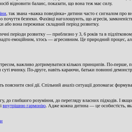
сіб відновити баланс, показати, що вона теж має силу.
їни
, так звана «важка поведінка» дитини часто є сигналом про 
но почуття безпеки. Фахівці наголошують, що агресія, замкненіст
ки або вона переживає складний період розвитку.
тичні періоди розвитку — приблизно у 3, 6 років та в підлітков
 надто емоційним, хтось — агресивним. Це природний процес, але
стресом, важливо дотримуватися кількох принципів. По-перше, п
 суті вчинку. По-друге, навіть караючи, батьки повинні демонстр
ь пояснити свої дії. Спільний аналіз ситуації допомагає формува
у, до глибшого розуміння, до перегляду власних підходів. І якщо 
 і
внутрішню гармонію
. Адже кожна дитина — це особистість, як
си