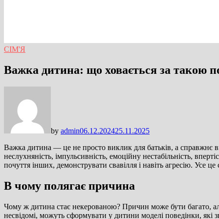
СІМ'Я
Важка дитина: що ховається за такою 
by
admin
06.12.2024
25.11.2025
Важка дитина — це не просто виклик для батьків, а справжнє ви
неслухняність, імпульсивність, емоційну нестабільність, вперті
почуття інших, демонструвати свавілля і навіть агресію. Усе ц
В чому полягає причина
Чому ж дитина стає некерованою? Причин може бути багато, але
несвідомі, можуть сформувати у дитини моделі поведінки, які 