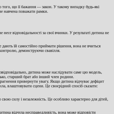
того, що її бажання — закон. У такому випадку будь-які
не навчена поважати рамки.
несе відповідальності за свої вчинки. У результаті дитина не
 дають їй самостійно приймати рішення, вона не вчиться
 контролю, демонструючи свавілля.
езвідповідально, дитина може наслідувати саме цю модель,
ько, старший брат або інший член родини.
прагнення привернути увагу. Якщо дитина відчуває дефіцит
ла, влаштовувати сцени. Це своєрідний спосіб сказати:
вою силу і незалежність. Це особливо характерно для дітей,
дитина відчула несправедливість, вона може відповісти