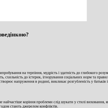
поведінкою?
пробування на терпіння, мудрість і здатність до глибокого розум
сть, схильність до істерик, ігнорування соціальних норм та прави
е створює напруження в родині, викликає розгубленість у батьків
 найчастіше коріння проблеми слід шукати у стилі виховання, як
згодом стають джерелом конфліктів.