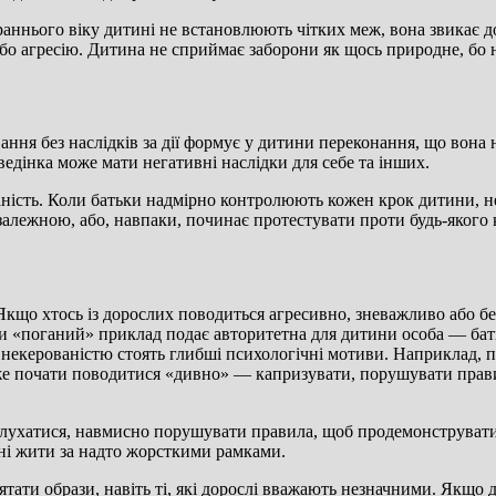
ннього віку дитині не встановлюють чітких меж, вона звикає до 
бо агресію. Дитина не сприймає заборони як щось природне, бо 
я без наслідків за дії формує у дитини переконання, що вона не 
ведінка може мати негативні наслідки для себе та інших.
ість. Коли батьки надмірно контролюють кожен крок дитини, не
 залежною, або, навпаки, починає протестувати проти будь-якого
 Якщо хтось із дорослих поводиться агресивно, зневажливо або б
ли «поганий» приклад подає авторитетна для дитини особа — бат
 некерованістю стоять глибші психологічні мотиви. Наприклад, 
оже почати поводитися «дивно» — капризувати, порушувати прави
лухатися, навмисно порушувати правила, щоб продемонструвати с
ні жити за надто жорсткими рамками.
тати образи, навіть ті, які дорослі вважають незначними. Якщо 