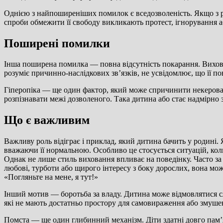
Однією з найпоширеніших помилок є вседозволеність. Якщо з ра
спроби обмежити її свободу викликають протест, ігнорування а
Поширені помилки
Інша поширена помилка — повна відсутність покарання. Вихованн
розуміє причинно-наслідкових зв’язків, не усвідомлює, що її по
Гіперопіка — ще один фактор, який може спричинити некерован
розпізнавати межі дозволеного. Така дитина або стає надмірно
Що є важливим
Важливу роль відіграє і приклад, який дитина бачить у родині.
вважаючи її нормальною. Особливо це стосується ситуацій, ко
Однак не лише стиль виховання впливає на поведінку. Часто за
любові, турботи або щирого інтересу з боку дорослих, вона м
«Погляньте на мене, я тут!»
Інший мотив — боротьба за владу. Дитина може відмовлятися с
які не мають достатньо простору для самовираження або змуше
Помста — ще один глибинний механізм. Діти здатні довго пам’я