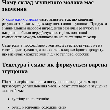
Чому склад згущеного молока має
значення
У
кулінарних оглядах
часто зазначається, що кінцевий
результат залежить від складу початкової згущонки. Продукти
з мінімальним набором інгредієнтів зазвичай реагують на
нагрівання більш передбачувано, тоді як додаткові
компоненти можуть впливати на консистенцію та колір.
Саме тому в професійному контексті звертають увагу не на
спосіб приготування, а на якість і склад вихідного продукту,
що визначає характер змін під час теплової обробки.
Текстура і смак: як формується варена
згущонка
Під час нагрівання волога поступово випаровується, що
призводить до ущільнення маси. У результаті варена згущонка
зазвичай має:
густішу консистенцію
більш насичений солодкий смак