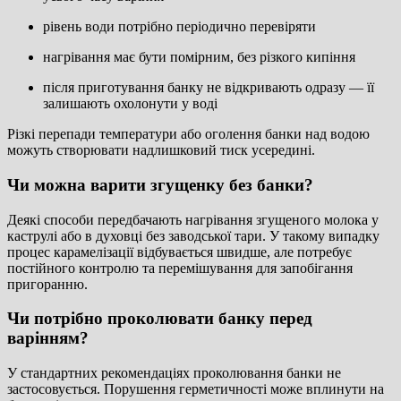
рівень води потрібно періодично перевіряти
нагрівання має бути помірним, без різкого кипіння
після приготування банку не відкривають одразу — її
залишають охолонути у воді
Різкі перепади температури або оголення банки над водою
можуть створювати надлишковий тиск усередині.
Чи можна варити згущенку без банки?
Деякі способи передбачають нагрівання згущеного молока у
каструлі або в духовці без заводської тари. У такому випадку
процес карамелізації відбувається швидше, але потребує
постійного контролю та перемішування для запобігання
пригоранню.
Чи потрібно проколювати банку перед
варінням?
У стандартних рекомендаціях проколювання банки не
застосовується. Порушення герметичності може вплинути на