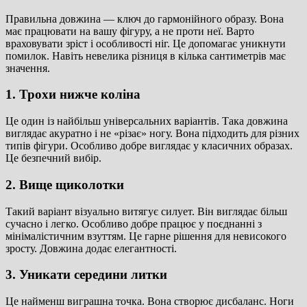
Правильна довжина — ключ до гармонійного образу. Вона
має працювати на вашу фігуру, а не проти неї. Варто
враховувати зріст і особливості ніг. Це допомагає уникнути
помилок. Навіть невелика різниця в кілька сантиметрів має
значення.
1. Трохи нижче коліна
Це один із найбільш універсальних варіантів. Така довжина
виглядає акуратно і не «різає» ногу. Вона підходить для різних
типів фігури. Особливо добре виглядає у класичних образах.
Це безпечний вибір.
2. Вище щиколотки
Такий варіант візуально витягує силует. Він виглядає більш
сучасно і легко. Особливо добре працює у поєднанні з
мінімалістичним взуттям. Це гарне рішення для невисокого
зросту. Довжина додає елегантності.
3. Уникати середини литки
Це найменш виграшна точка. Вона створює дисбаланс. Ноги