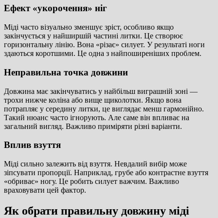
Ефект «укорочення» ніг
Міді часто візуально зменшує зріст, особливо якщо
закінчується у найширшій частині литки. Це створює
горизонтальну лінію. Вона «різає» силует. У результаті ноги
здаються коротшими. Це одна з найпоширеніших проблем.
Неправильна точка довжини
Довжина має закінчуватись у найбільш виграшній зоні —
трохи нижче коліна або вище щиколотки. Якщо вона
потрапляє у середину литки, це виглядає менш гармонійно.
Такий нюанс часто ігнорують. Але саме він впливає на
загальний вигляд. Важливо приміряти різні варіанти.
Вплив взуття
Міді сильно залежить від взуття. Невдалий вибір може
зіпсувати пропорції. Наприклад, грубе або контрастне взуття
«обриває» ногу. Це робить силует важчим. Важливо
враховувати цей фактор.
Як обрати правильну довжину міді