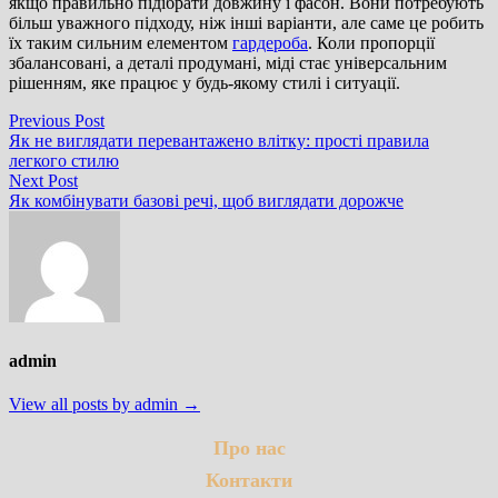
якщо правильно підібрати довжину і фасон. Вони потребують
більш уважного підходу, ніж інші варіанти, але саме це робить
їх таким сильним елементом
гардероба
. Коли пропорції
збалансовані, а деталі продумані, міді стає універсальним
рішенням, яке працює у будь-якому стилі і ситуації.
Навігація
Previous
Previous Post
post:
Як не виглядати перевантажено влітку: прості правила
записів
легкого стилю
Next
Next Post
post:
Як комбінувати базові речі, щоб виглядати дорожче
admin
View all posts by admin →
Про нас
Контакти