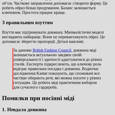
об’єм. Часткове заправлення допомагає створити форму. Це
робить образ більш продуманим. Баланс залишається
ключовим. Простота працює краще.
З правильним взуттям
Взуття має підтримувати довжину. Мінімалістичні моделі
виглядають найкраще. Вони не перевантажують образ. Це
допомагає зберегти пропорції. Деталі важливі.
За даними
British Fashion Council
, довжина міді
залишається актуальною завдяки своїй
універсальності і здатності адаптуватися до різних
стилів. Експерти підкреслюють, що ключову роль
відіграє правильна посадка і довжина. Водночас
дослідження
Kantar
показують, що споживачі все
частіше обирають речі, які можна носити у різних
ситуаціях. Це робить міді практичним вибором
для сучасного гардероба.
Помилки при носінні міді
1. Невдала довжина