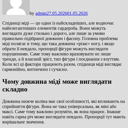
by
admin
27.05.2026
01.05.2026
Спідниці міді — це один із найскладніших, але водночас
найелегантніших елементів гардероба. Вони можуть
виглядати дуже стильно і дорого, але лише за умови
правильно підібраної довжини і фасону. Головна проблема
міді полягає в тому, що така довжина «різає» ногу, і якщо
обрати її невдало, пропорції фігури можуть виглядати
порушеними. Саме тому важливо враховувати не лише
тренди, а й власний зріст, тип фігури і поєднання з взуттям.
Коли всі ці фактори працюють разом, спідниця міді виглядає
гармонійно, витончено і сучасно.
Чому довжина міді може виглядати
складно
Довжина нижче коліна має свої особливості, які впливають на
сприйняття фігури. Вона не така універсальна, як міні або
максі. Саме тому важливо розуміти, як вона працює. Інакше
навіть гарна річ може виглядати невдало. Пропорції тут мають
вирішальне значення.