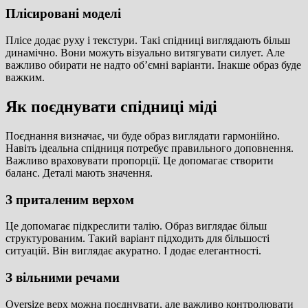
Плісировані моделі
Плісе додає руху і текстури. Такі спідниці виглядають більш
динамічно. Вони можуть візуально витягувати силует. Але
важливо обирати не надто об’ємні варіанти. Інакше образ буде
важким.
Як поєднувати спідниці міді
Поєднання визначає, чи буде образ виглядати гармонійно.
Навіть ідеальна спідниця потребує правильного доповнення.
Важливо враховувати пропорції. Це допомагає створити
баланс. Деталі мають значення.
З приталеним верхом
Це допомагає підкреслити талію. Образ виглядає більш
структурованим. Такий варіант підходить для більшості
ситуацій. Він виглядає акуратно. І додає елегантності.
З вільними речами
Oversize верх можна поєднувати, але важливо контролювати