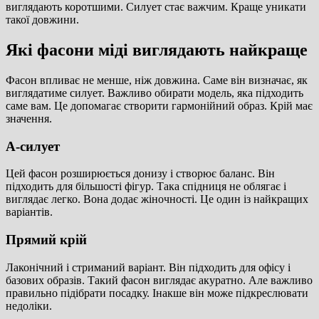
виглядають коротшими. Силует стає важчим. Краще уникати
такої довжини.
Які фасони міді виглядають найкраще
Фасон впливає не менше, ніж довжина. Саме він визначає, як
виглядатиме силует. Важливо обирати модель, яка підходить
саме вам. Це допомагає створити гармонійний образ. Крій має
значення.
А-силует
Цей фасон розширюється донизу і створює баланс. Він
підходить для більшості фігур. Така спідниця не облягає і
виглядає легко. Вона додає жіночності. Це один із найкращих
варіантів.
Прямий крій
Лаконічний і стриманий варіант. Він підходить для офісу і
базових образів. Такий фасон виглядає акуратно. Але важливо
правильно підібрати посадку. Інакше він може підкреслювати
недоліки.