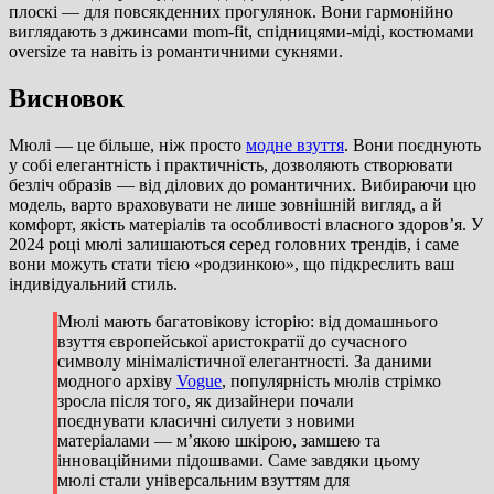
плоскі — для повсякденних прогулянок. Вони гармонійно
виглядають з джинсами mom-fit, спідницями-міді, костюмами
oversize та навіть із романтичними сукнями.
Висновок
Мюлі — це більше, ніж просто
модне взуття
. Вони поєднують
у собі елегантність і практичність, дозволяють створювати
безліч образів — від ділових до романтичних. Вибираючи цю
модель, варто враховувати не лише зовнішній вигляд, а й
комфорт, якість матеріалів та особливості власного здоров’я. У
2024 році мюлі залишаються серед головних трендів, і саме
вони можуть стати тією «родзинкою», що підкреслить ваш
індивідуальний стиль.
Мюлі мають багатовікову історію: від домашнього
взуття європейської аристократії до сучасного
символу мінімалістичної елегантності. За даними
модного архіву
Vogue
, популярність мюлів стрімко
зросла після того, як дизайнери почали
поєднувати класичні силуети з новими
матеріалами — м’якою шкірою, замшею та
інноваційними підошвами. Саме завдяки цьому
мюлі стали універсальним взуттям для