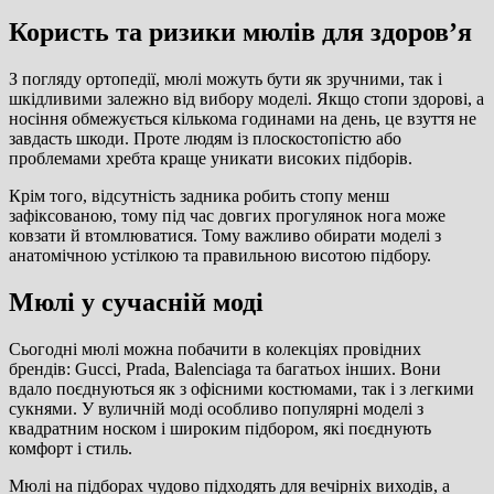
Користь та ризики мюлів для здоров’я
З погляду ортопедії, мюлі можуть бути як зручними, так і
шкідливими залежно від вибору моделі. Якщо стопи здорові, а
носіння обмежується кількома годинами на день, це взуття не
завдасть шкоди. Проте людям із плоскостопістю або
проблемами хребта краще уникати високих підборів.
Крім того, відсутність задника робить стопу менш
зафіксованою, тому під час довгих прогулянок нога може
ковзати й втомлюватися. Тому важливо обирати моделі з
анатомічною устілкою та правильною висотою підбору.
Мюлі у сучасній моді
Сьогодні мюлі можна побачити в колекціях провідних
брендів: Gucci, Prada, Balenciaga та багатьох інших. Вони
вдало поєднуються як з офісними костюмами, так і з легкими
сукнями. У вуличній моді особливо популярні моделі з
квадратним носком і широким підбором, які поєднують
комфорт і стиль.
Мюлі на підборах чудово підходять для вечірніх виходів, а