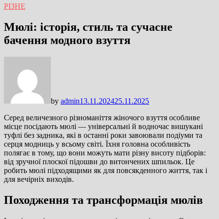
РІЗНЕ
Мюлі: історія, стиль та сучасне
бачення модного взуття
by
admin
13.11.2024
25.11.2025
Серед величезного різноманіття жіночого взуття особливе
місце посідають мюлі — універсальні й водночас вишукані
туфлі без задника, які в останні роки завоювали подіуми та
серця модниць у всьому світі. Їхня головна особливість
полягає в тому, що вони можуть мати різну висоту підборів:
від зручної плоскої підошви до витончених шпильок. Це
робить мюлі підходящими як для повсякденного життя, так і
для вечірніх виходів.
Походження та трансформація мюлів