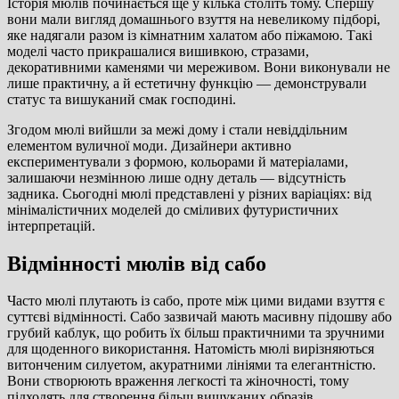
Історія мюлів починається ще у кілька століть тому. Спершу
вони мали вигляд домашнього взуття на невеликому підборі,
яке надягали разом із кімнатним халатом або піжамою. Такі
моделі часто прикрашалися вишивкою, стразами,
декоративними каменями чи мереживом. Вони виконували не
лише практичну, а й естетичну функцію — демонстрували
статус та вишуканий смак господині.
Згодом мюлі вийшли за межі дому і стали невіддільним
елементом вуличної моди. Дизайнери активно
експериментували з формою, кольорами й матеріалами,
залишаючи незмінною лише одну деталь — відсутність
задника. Сьогодні мюлі представлені у різних варіаціях: від
мінімалістичних моделей до сміливих футуристичних
інтерпретацій.
Відмінності мюлів від сабо
Часто мюлі плутають із сабо, проте між цими видами взуття є
суттєві відмінності. Сабо зазвичай мають масивну підошву або
грубий каблук, що робить їх більш практичними та зручними
для щоденного використання. Натомість мюлі вирізняються
витонченим силуетом, акуратними лініями та елегантністю.
Вони створюють враження легкості та жіночності, тому
підходять для створення більш вишуканих образів.