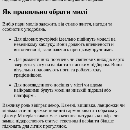
Як правильно обрати мюлі
Вибір пари мюлів залежить від стилю життя, нагоди та
особистих уподобань.
Для ділових зустрічей ідеально підійдуть моделі на
невеликому каблуку. Вони додають впевненості й
витонченості, залишаючись при цьому зручними.
Для романтичних побачень чи святкових виходів варто
звернути увагу на варіанти з високим підбором. Вони
візуально подовжують ноги та роблять ходу
граціознішою.
Для повсякденного носіння у місті чи вдома
найкращими будуть мюлі на низькій підошві або
платформі.
Важливу роль відіграє декор. Камені, вишивка, ланцюжки чи
мінімалістичні пряжки повинні гармоніювати з образом у
цілому. Матеріал також має значення: натуральна шкіра чи
замша підкреслюють статус, текстильні варіанти більше
підходять для літніх прогулянок.