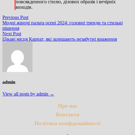
повсякденного стилю, ділових образів і вечірніх
виходів.
Навігація
Previous
Previous Post
post:
Модні жіночі пальта осені 2024: головні тренди та стильні
записів
рішення
Next
Next Post
post:
Цікаві місця Карпат, які залишають незабутні враження
admin
View all posts by admin →
Про нас
Контакти
Політика конфіденційності