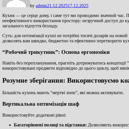
by
admin
21.12.2025
17.12.2025
Кухня — це серце дому, і саме тут ми проводимо значний час. П
неефективного використання простору: незручний доступ до кут
загального відчуття безладу.
Суть: для оптимізації кухні не потрібні тисячі доларів на нови
дозволять вам швидко, бюджетно та ефективно перетворити ку
“Робочий трикутник”: Основа ергономіки
Навіть без перепланування, прагніть дотримуватись концепції “
використовувані предмети відповідно до цього циклу, щоб мінім
Розумне зберігання: Використовуємо к
Більшість кухонь мають “мертві зони”, які можна активувати.
Вертикальна оптимізація шаф
Використовуйте додаткові рівні:
Багаторівневі полиці та підставки:
Дозволяють використо