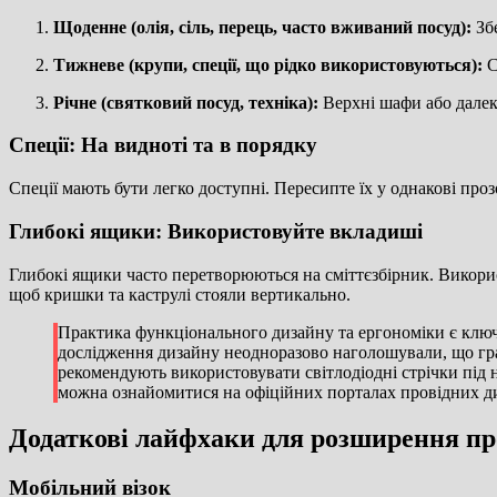
Щоденне (олія, сіль, перець, часто вживаний посуд):
Збе
Тижневе (крупи, спеції, що рідко використовуються):
С
Річне (святковий посуд, техніка):
Верхні шафи або далек
Спеції: На видноті та в порядку
Спеції мають бути легко доступні. Пересипте їх у однакові прозо
Глибокі ящики: Використовуйте вкладиші
Глибокі ящики часто перетворюються на сміттєзбірник. Викорис
щоб кришки та каструлі стояли вертикально.
Практика функціонального дизайну та ергономіки є ключ
дослідження дизайну неодноразово наголошували, що гра
рекомендують використовувати світлодіодні стрічки під
можна ознайомитися на офіційних порталах провідних ди
Додаткові лайфхаки для розширення пр
Мобільний візок