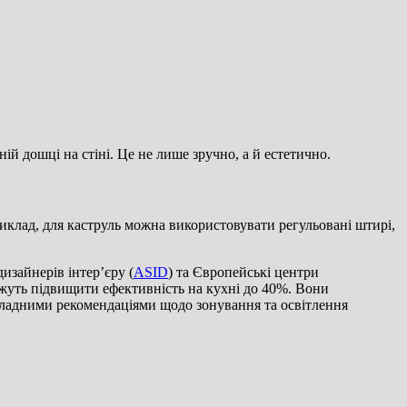
ній дошці на стіні. Це не лише зручно, а й естетично.
иклад, для каструль можна використовувати регульовані штирі,
зайнерів інтер’єру (
ASID
) та Європейські центри
жуть підвищити ефективність на кухні до 40%. Вони
окладними рекомендаціями щодо зонування та освітлення