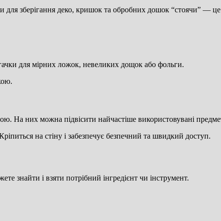
и для зберігання деко, кришок та обробних дошок “стоячи” — це
 гачки для мірних ложок, невеликих дощок або фольги.
кою.
ю. На них можна підвісити найчастіше використовувані предмети
Кріпиться на стіну і забезпечує безпечний та швидкий доступ.
ете знайти і взяти потрібний інгредієнт чи інструмент.