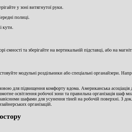
рігайте у зоні витягнутої руки.
ередні полиці.
і кути.
рі ємності та зберігайте на вертикальній підставці, або на магніт
товуйте модульні роздільники або спеціальні органайзери. Напр
овою для підвищення комфорту вдома. Американська асоціація ди
мотне освітлення робочої зони та правильна організація шаф мо
 навісними шафами для усунення тіней на робочій поверхні. З д
зайнерських організацій.
остору