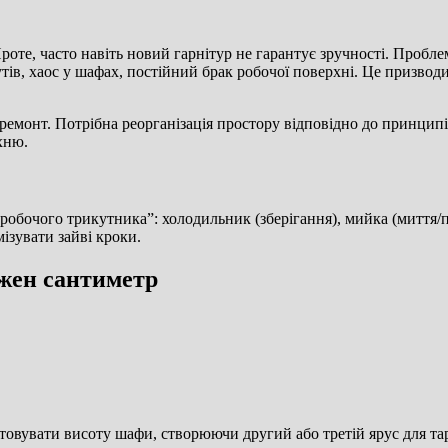
роте, часто навіть новий гарнітур не гарантує зручності. Проблем
ів, хаос у шафах, постійний брак робочої поверхні. Це призводи
й ремонт. Потрібна реорганізація простору відповідно до принцип
хню.
робочого трикутника”: холодильник (зберігання), мийка (миття/п
ізувати зайві кроки.
ожен сантиметр
вувати висоту шафи, створюючи другий або третій ярус для тар