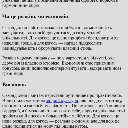
унікальні деталі у поєднанні зі звичним одягом створюють
гармонійний образ.
Чи це розкіш, чи економія
Секонд-хенд і вінтаж можна сприймати і як можливість
заощадити, і як спосіб долучитися до світу модної
унікальності. Для когось це шанс придбати брендову річ за
невеликі гроші, а для когось — нагода підкреслити
індивідуальність і сформувати власний стиль.
Розкіш у цьому випадку — не у вартості, а у відчутті, яке
дарує річ із власною історією. Економія ж стає приємним
бонусом, який дозволяє експериментувати і відкривати нові
грані моди.
Висновок
Секонд-хенд і вінтаж перестали бути лише про практичність.
Вони стали частиною
модної культури
, що поєднує естетику,
економію та екологічну свідомість. Це не лише спосіб оновити
гардероб, а й можливість виразити себе, відчути унікальність і
зробити свій внесок у більш стійке майбутнє. Для когось це
нова розкіш, для когось — реальна економія, але для всіх це
шанс подивитися на моду під іншим кутом.