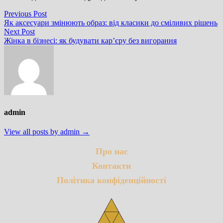
Навігація
Previous
Previous Post
post:
Як аксесуари змінюють образ: від класики до сміливих рішень
записів
Next
Next Post
post:
Жінка в бізнесі: як будувати кар’єру без вигорання
admin
View all posts by admin →
Про нас
Контакти
Політика конфіденційності