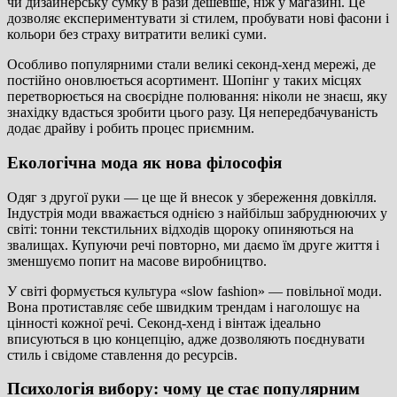
чи дизайнерську сумку в рази дешевше, ніж у магазині. Це
дозволяє експериментувати зі стилем, пробувати нові фасони і
кольори без страху витратити великі суми.
Особливо популярними стали великі секонд-хенд мережі, де
постійно оновлюється асортимент. Шопінг у таких місцях
перетворюється на своєрідне полювання: ніколи не знаєш, яку
знахідку вдасться зробити цього разу. Ця непередбачуваність
додає драйву і робить процес приємним.
Екологічна мода як нова філософія
Одяг з другої руки — це ще й внесок у збереження довкілля.
Індустрія моди вважається однією з найбільш забруднюючих у
світі: тонни текстильних відходів щороку опиняються на
звалищах. Купуючи речі повторно, ми даємо їм друге життя і
зменшуємо попит на масове виробництво.
У світі формується культура «slow fashion» — повільної моди.
Вона протиставляє себе швидким трендам і наголошує на
цінності кожної речі. Секонд-хенд і вінтаж ідеально
вписуються в цю концепцію, адже дозволяють поєднувати
стиль і свідоме ставлення до ресурсів.
Психологія вибору: чому це стає популярним