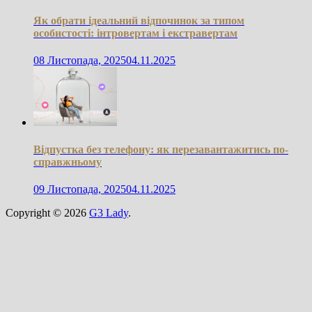
Як обрати ідеальний відпочинок за типом
особистості: інтровертам і екстравертам
08 Листопада, 2025
04.11.2025
Відпустка без телефону: як перезавантажитись по-
справжньому
09 Листопада, 2025
04.11.2025
Copyright © 2026
G3 Lady
.