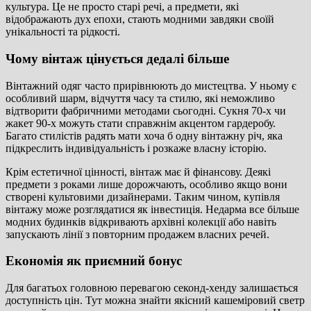
культура. Це не просто старі речі, а предмети, які
відображають дух епохи, стають модними завдяки своїй
унікальності та рідкості.
Чому вінтаж цінується дедалі більше
Вінтажний одяг часто прирівнюють до мистецтва. У ньому є
особливий шарм, відчуття часу та стилю, які неможливо
відтворити фабричними методами сьогодні. Сукня 70-х чи
жакет 90-х можуть стати справжнім акцентом гардеробу.
Багато стилістів радять мати хоча б одну вінтажну річ, яка
підкреслить індивідуальність і розкаже власну історію.
Крім естетичної цінності, вінтаж має й фінансову. Деякі
предмети з роками лише дорожчають, особливо якщо вони
створені культовими дизайнерами. Таким чином, купівля
вінтажу може розглядатися як інвестиція. Недарма все більше
модних будинків відкривають архівні колекції або навіть
запускають лінії з повторним продажем власних речей.
Економія як приємний бонус
Для багатьох головною перевагою секонд-хенду залишається
доступність цін. Тут можна знайти якісний кашеміровий светр