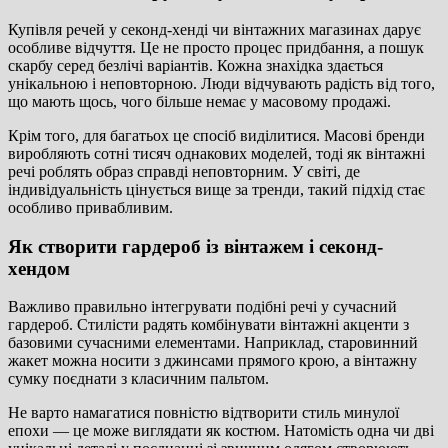
Купівля речей у секонд-хенді чи вінтажних магазинах дарує
особливе відчуття. Це не просто процес придбання, а пошук
скарбу серед безлічі варіантів. Кожна знахідка здається
унікальною і неповторною. Люди відчувають радість від того,
що мають щось, чого більше немає у масовому продажі.
Крім того, для багатьох це спосіб виділитися. Масові бренди
виробляють сотні тисяч однакових моделей, тоді як вінтажні
речі роблять образ справді неповторним. У світі, де
індивідуальність цінується вище за тренди, такий підхід стає
особливо привабливим.
Як створити гардероб із вінтажем і секонд-
хендом
Важливо правильно інтегрувати подібні речі у сучасний
гардероб. Стилісти радять комбінувати вінтажні акценти з
базовими сучасними елементами. Наприклад, старовинний
жакет можна носити з джинсами прямого крою, а вінтажну
сумку поєднати з класичним пальтом.
Не варто намагатися повністю відтворити стиль минулої
епохи — це може виглядати як костюм. Натомість одна чи дві