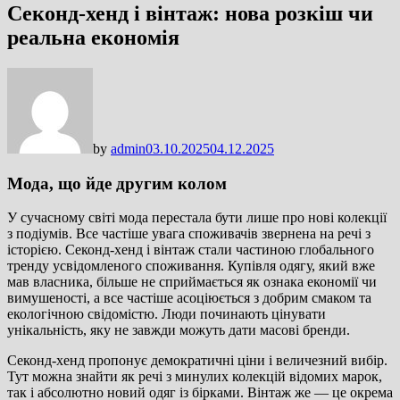
Секонд-хенд і вінтаж: нова розкіш чи
реальна економія
by
admin
03.10.2025
04.12.2025
Мода, що йде другим колом
У сучасному світі мода перестала бути лише про нові колекції
з подіумів. Все частіше увага споживачів звернена на речі з
історією. Секонд-хенд і вінтаж стали частиною глобального
тренду усвідомленого споживання. Купівля одягу, який вже
мав власника, більше не сприймається як ознака економії чи
вимушеності, а все частіше асоціюється з добрим смаком та
екологічною свідомістю. Люди починають цінувати
унікальність, яку не завжди можуть дати масові бренди.
Секонд-хенд пропонує демократичні ціни і величезний вибір.
Тут можна знайти як речі з минулих колекцій відомих марок,
так і абсолютно новий одяг із бірками. Вінтаж же — це окрема