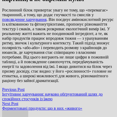
Рослинний білок привертає увагу не тому, що «перемагає»
тваринний, а тому, що додає гнучкості та смислів у
повсякденне харчування
. Він поєднує амінокислотний ресурс
із клітковиною та фітонутрієнтами, пропонує різноманіття
текстур і смаків, а також розкриває екологічний вимір їжі. У
реальному житті важить не поодинокий інгредієнт, а те, як
набір продуктів працює впродовж тижня — з урахуванням
ритму, звичок і культурного контексту. Такий підхід знижує
полярність «або-або» і переводить розмову з крайнощів до
нюансів, де харчування стає співпрацею з власними
потребами. Від цього виграють не лише цифри в поживній
таблиці, а й повсякденне самопочуття, передбачуваність
енергії та задоволення від їжі. І якщо дивитися на білок через
призму досвіду, стає видно: у його «рослинності» головне не
етикетка, а широкі можливості для живого, різноманітного
раціону без зайвої драматизації.
Навігація
Previous
Previous Post
post:
Інтуїтивне харчування: науково обґрунтований шлях до
записів
спокійних стосунків із їжею
Next
Next Post
post:
Ферментовані продукти: що в них «живого»