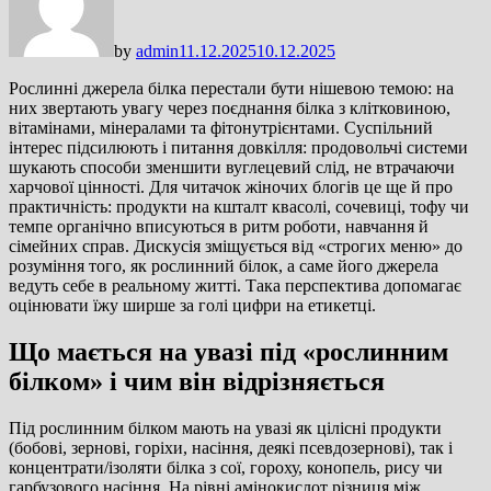
by
admin
11.12.2025
10.12.2025
Рослинні джерела білка перестали бути нішевою темою: на
них звертають увагу через поєднання білка з клітковиною,
вітамінами, мінералами та фітонутрієнтами. Суспільний
інтерес підсилюють і питання довкілля: продовольчі системи
шукають способи зменшити вуглецевий слід, не втрачаючи
харчової цінності. Для читачок жіночих блогів це ще й про
практичність: продукти на кшталт квасолі, сочевиці, тофу чи
темпе органічно вписуються в ритм роботи, навчання й
сімейних справ. Дискусія зміщується від «строгих меню» до
розуміння того, як рослинний білок, а саме його джерела
ведуть себе в реальному житті. Така перспектива допомагає
оцінювати їжу ширше за голі цифри на етикетці.
Що мається на увазі під «рослинним
білком» і чим він відрізняється
Під рослинним білком мають на увазі як цілісні продукти
(бобові, зернові, горіхи, насіння, деякі псевдозернові), так і
концентрати/ізоляти білка з сої, гороху, конопель, рису чи
гарбузового насіння. На рівні амінокислот різниця між