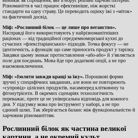
виникає як спрощення, яке ігнорує реальні харчові патерни.
Різноманіття в часі працює ефективніше, ніж жорсткі
стандарти на одну страву. Це переводить оцінку їжі з «міток»
на фактичний досвід.
Міф: «Рослинний білок — це лише про веганство».
Насправді його використовують у найрізноманітніших
раціонах — від традиційної середземноморської кухні до
сучасних «флексітаріанських» підходів. Точка фокусу — не
ідентичність, а функція: що саме приносить продукт у тарілку.
Завдяки цьому зникає протиставлення «або-або» й з’являється
поле для поєднань. Мова йде про додаткові опції, а не про
взаємовиключення.
Міф: «Ізоляти завжди кращі за їжу».
Порошкові форми
зручні у специфічних завданнях, але вони не повторюють
«супровід» цілісних продуктів, насамперед клітковину та
фітонутрієнти. В окремих сценаріях технологічність
переважає, проте це не універсальна відповідь для кожного
дня. У підсумку мова про інструмент у наборі, а не про
єдиний шлях. Так зберігається баланс між функціональністю й
харчовим різноманіттям.
Рослинний білок як частина великої
картини, а не окремий культ