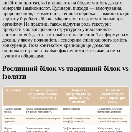
інгібітори протеаз, які впливають на біодоступність деяких
мінералів і амінокислот. Кулінарні підходи — замочування,
пророщування, ферментація, теплова обробка — змінюють цю
картину й роблять білок і мікроелементи доступнішими для
організму. На практиці також відчутна роль текстури:
продукти з більш щільною структурою уповільнюють
споживання й дають час помітити насичення. Так формується
досвід, у якому поживність і сенсорика співпрацюють замість
конкуренції. Поза контекстом крайнощів це дозволяє
оцінювати страви за їхніми фактичними ефектами, а не за
гучними обіцянками.
Рослинний білок vs тваринний білок vs
ізоляти
Критерій
Рослинні цілісні
Тваринні
Ізоляти/
продукти (бобові,
джерела (яйця,
концентрати
зернові, горіхи)
риба, м’ясо,
(соя, горох, рис
молочні)
тощо)
Амінокислотний
Варіює; комбінування впродовж
Зазвичай повний
Налаштовуваний, часто
профіль
дня формує повноцінність
наближений до повного
Супровідні
Клітковина, поліфеноли, мінерали
Вітамін B12, гемове залізо,
Залежить від рецептури;
нутрієнти
кальцій (у молочних)
зазвичай мінімум клітковини
Жири та
Переважно ненасичені;
Профіль залежить від
Мінімум жирів; склад
холестерин
холестерин відсутній
продукту; холестерин
залежить від виробника