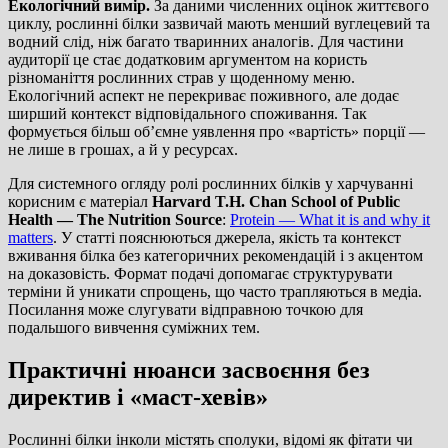
Екологічний вимір.
За даними численних оцінок життєвого
циклу, рослинні білки зазвичай мають менший вуглецевий та
водний слід, ніж багато тваринних аналогів. Для частини
аудиторії це стає додатковим аргументом на користь
різноманіття рослинних страв у щоденному меню.
Екологічний аспект не перекриває поживного, але додає
ширший контекст відповідального споживання. Так
формується більш об’ємне уявлення про «вартість» порції —
не лише в грошах, а й у ресурсах.
Для системного огляду ролі рослинних білків у харчуванні
корисним є матеріал
Harvard T.H. Chan School of Public
Health — The Nutrition Source
:
Protein — What it is and why it
matters
. У статті пояснюються джерела, якість та контекст
вживання білка без категоричних рекомендацій і з акцентом
на доказовість. Формат подачі допомагає структурувати
терміни й уникати спрощень, що часто трапляються в медіа.
Посилання може слугувати відправною точкою для
подальшого вивчення суміжних тем.
Практичні нюанси засвоєння без
директив і «маст-хевів»
Рослинні білки інколи містять сполуки, відомі як фітати чи