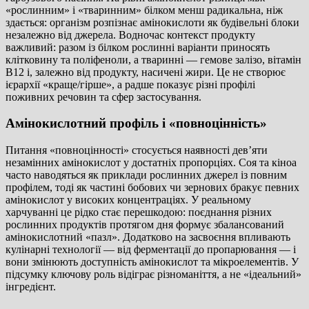
«рослинним» і «тваринним» білком менш радикальна, ніж
здається: організм розпізнає амінокислоти як будівельні блоки
незалежно від джерела. Водночас контекст продукту
важливий: разом із білком рослинні варіанти приносять
клітковину та поліфеноли, а тваринні — гемове залізо, вітамін
B12 і, залежно від продукту, насичені жири. Це не створює
ієрархії «краще/гірше», а радше показує різні профілі
поживних речовин та сфер застосування.
Амінокислотний профіль і «повноцінність»
Питання «повноцінності» стосується наявності дев’яти
незамінних амінокислот у достатніх пропорціях. Соя та кіноа
часто наводяться як приклади рослинних джерел із повним
профілем, тоді як частині бобових чи зернових бракує певних
амінокислот у високих концентраціях. У реальному
харчуванні це рідко стає перешкодою: поєднання різних
рослинних продуктів протягом дня формує збалансований
амінокислотний «пазл». Додатково на засвоєння впливають
кулінарні технології — від ферментації до пропарювання — і
вони змінюють доступність амінокислот та мікроелементів. У
підсумку ключову роль відіграє різноманіття, а не «ідеальний»
інгредієнт.