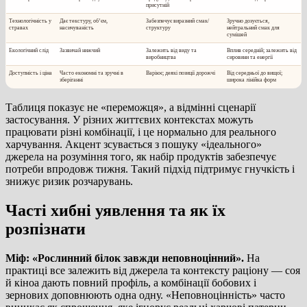
присутній
Технологічність у
Дає текстуру, об’єм,
Забезпечує виразний смак/
Зручно дозується,
стравах
насичуваність
структуру
нейтральний смак для
сумішей
Екологічний слід
Зазвичай нижчий
Залежить від виду та
Вплив середній; залежить від
виробництва
сировини та енергії
Доступність і ціна
Часто економні та зручні в
Варіює; деякі позиції дорожчі
Від середньої до вищої;
зберіганні
широка лінійка форм
Таблиця показує не «переможця», а відмінні сценарії
застосування. У різних життєвих контекстах можуть
працювати різні комбінації, і це нормально для реального
харчування. Акцент зсувається з пошуку «ідеального»
джерела на розуміння того, як набір продуктів забезпечує
потреби впродовж тижня. Такий підхід підтримує гнучкість і
знижує ризик розчарувань.
Часті хибні уявлення та як їх
розпізнати
Міф: «Рослинний білок завжди неповноцінний».
На
практиці все залежить від джерела та контексту раціону — соя
й кіноа дають повний профіль, а комбінації бобових і
зернових доповнюють одна одну. «Неповноцінність» часто