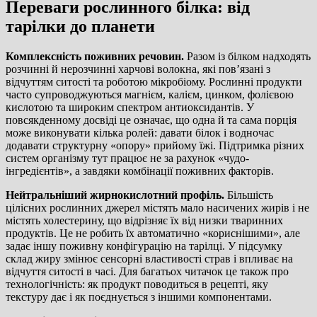
Переваги рослинного білка: від
тарілки до планети
Комплексність поживних речовин.
Разом із білком надходять
розчинні й нерозчинні харчові волокна, які пов’язані з
відчуттям ситості та роботою мікробіому. Рослинні продукти
часто супроводжуються магнієм, калієм, цинком, фолієвою
кислотою та широким спектром антиоксидантів. У
повсякденному досвіді це означає, що одна й та сама порція
може виконувати кілька ролей: давати білок і водночас
додавати структурну «опору» прийому їжі. Підтримка різних
систем організму тут працює не за рахунок «чудо-
інгредієнтів», а завдяки комбінації поживних факторів.
Нейтральніший жирнокислотний профіль.
Більшість
цілісних рослинних джерел містять мало насичених жирів і не
містять холестерину, що відрізняє їх від низки тваринних
продуктів. Це не робить їх автоматично «кориснішими», але
задає іншу поживну конфігурацію на тарілці. У підсумку
склад жиру змінює сенсорні властивості страв і впливає на
відчуття ситості в часі. Для багатьох читачок це також про
технологічність: як продукт поводиться в рецепті, яку
текстуру дає і як поєднується з іншими компонентами.