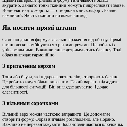
Щільні матеріали тримають форму і виглядають більш
акуратно. Занадто тонкі тканини можуть підкреслювати зайве.
Водночас надто жорсткі — створюють дискомфорт. Баланс
важливий. Якість тканини визначає вигляд.
Як носити прямі штани
Саме поєднання формує загальне враження від образу. Прямі
штани легко комбінуються з різними речами. Це робить їх
універсальними. Важливо лише дотримуватись балансу. Тоді
образ виглядає гармонійно.
З приталеним верхом
Топи або блузи, які підкреслюють талію, створюють баланс.
Це робить силует більш виразним. Такий варіант підходить
для більшості ситуацій. Він виглядає акуратно. І додає
елегантності.
З вільними сорочками
Вільний верх можна частково заправити. Це допомагає
створити форму. Образ виглядає розслаблено, але зібрано.
Важливо не перевантажувати. Баланс залишається ключовим.