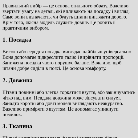
Правильний вибір — це основа стильного образу. Важливо
звертати увагу на деталі, які впливають на посадку і вигляд.
Саме вони визначають, чи будуть штани виглядати дорого.
Крім того, якісна модель служить довше. Це робить її
практичним вибором.
1. Посадка
Висока або середня посадка виглядає найбільш універсально.
Вона допомагає підкреслити талію і вирівняти пропорції.
Занижена посадка часто порушує баланс. Важливо, щоб
штани добре сиділи в поясі. Це основа комфорту.
2. Довжина
Штани повинні або злегка торкатися взуття, або закінчуватись
чітко над ним. Невдала довжина може зіпсувати силует.
Занадто короткі або довгі моделі виглядають неакуратно.
Важливо приміряти з взуттям. Це допомагає уникнути
помилок.
3. Тканина