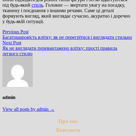
під будь-який
стиль
. Головне — звертати увагу на посадку,
тканину і поєднання з іншими речами. Саме ці деталі
формують вигляд, який виглядає сучасно, акуратно і доречно
у будь-якій ситуації.
Навігація
Previous
Previous Post
post:
Багатошаровість влітку: як не перегрітися і виглядати стильно
записів
Next
Next Post
post:
Як не виглядати перевантажено влітку: прості правила
легкого стилю
admin
View all posts by admin →
Про нас
Контакти