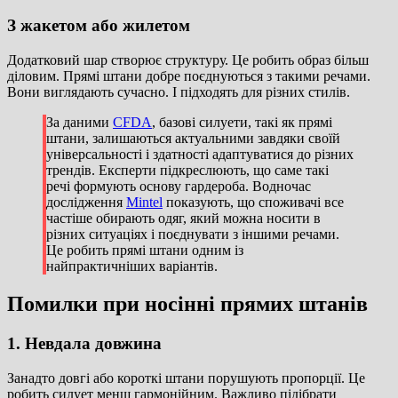
З жакетом або жилетом
Додатковий шар створює структуру. Це робить образ більш
діловим. Прямі штани добре поєднуються з такими речами.
Вони виглядають сучасно. І підходять для різних стилів.
За даними
CFDA
, базові силуети, такі як прямі
штани, залишаються актуальними завдяки своїй
універсальності і здатності адаптуватися до різних
трендів. Експерти підкреслюють, що саме такі
речі формують основу гардероба. Водночас
дослідження
Mintel
показують, що споживачі все
частіше обирають одяг, який можна носити в
різних ситуаціях і поєднувати з іншими речами.
Це робить прямі штани одним із
найпрактичніших варіантів.
Помилки при носінні прямих штанів
1. Невдала довжина
Занадто довгі або короткі штани порушують пропорції. Це
робить силует менш гармонійним. Важливо підібрати