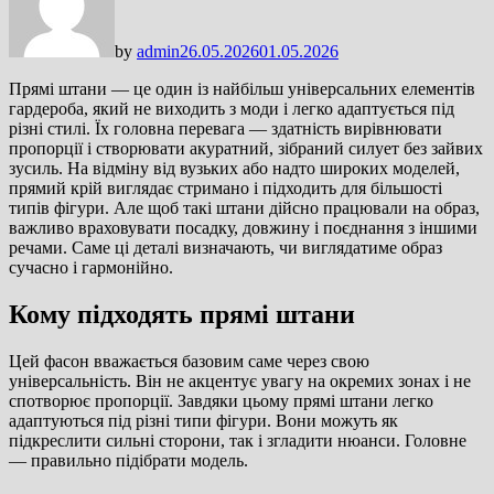
by
admin
26.05.2026
01.05.2026
Прямі штани — це один із найбільш універсальних елементів
гардероба, який не виходить з моди і легко адаптується під
різні стилі. Їх головна перевага — здатність вирівнювати
пропорції і створювати акуратний, зібраний силует без зайвих
зусиль. На відміну від вузьких або надто широких моделей,
прямий крій виглядає стримано і підходить для більшості
типів фігури. Але щоб такі штани дійсно працювали на образ,
важливо враховувати посадку, довжину і поєднання з іншими
речами. Саме ці деталі визначають, чи виглядатиме образ
сучасно і гармонійно.
Кому підходять прямі штани
Цей фасон вважається базовим саме через свою
універсальність. Він не акцентує увагу на окремих зонах і не
спотворює пропорції. Завдяки цьому прямі штани легко
адаптуються під різні типи фігури. Вони можуть як
підкреслити сильні сторони, так і згладити нюанси. Головне
— правильно підібрати модель.