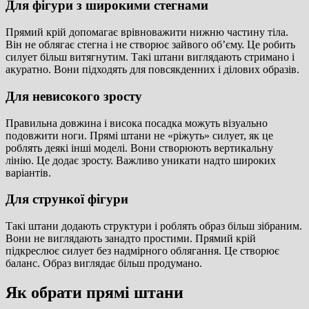
Для фігури з широкими стегнами
Прямий крій допомагає врівноважити нижню частину тіла.
Він не облягає стегна і не створює зайвого об’єму. Це робить
силует більш витягнутим. Такі штани виглядають стримано і
акуратно. Вони підходять для повсякденних і ділових образів.
Для невисокого зросту
Правильна довжина і висока посадка можуть візуально
подовжити ноги. Прямі штани не «ріжуть» силует, як це
роблять деякі інші моделі. Вони створюють вертикальну
лінію. Це додає зросту. Важливо уникати надто широких
варіантів.
Для стрункої фігури
Такі штани додають структури і роблять образ більш зібраним.
Вони не виглядають занадто простими. Прямий крій
підкреслює силует без надмірного облягання. Це створює
баланс. Образ виглядає більш продумано.
Як обрати прямі штани